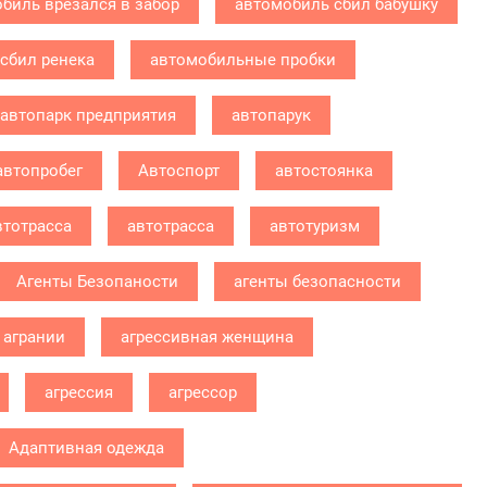
биль врезался в забор
автомобиль сбил бабушку
сбил ренека
автомобильные пробки
автопарк предприятия
автопарук
автопробег
Автоспорт
автостоянка
втотрасса
автотрасса
автотуризм
Агенты Безопаности
агенты безопасности
агрании
агрессивная женщина
агрессия
агрессор
Адаптивная одежда