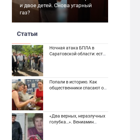
и двое детей. Снова угарный
газ?
Статьи
Ночная атака БПЛА в
Саратовской области: есть
погибшие и пострадавшие
Попали в историю. Как
общественники спасают от
забвения старинные
фотоархивы
«Два верных, неразлучных
голубка…». Вениамин
Кузнецов вспоминает о
своей супруге