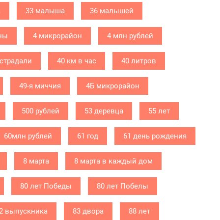
а
33 малыша
36 малышей
ны
4 микрорайон
4 млн рублей
острадали
40 км в час
40 литров
49-я миччия
4Б микрорайон
500 рублей
53 деревца
55 лет
60млн рублей
61 год
61 день рождения
8 марта
8 марта в каждый дом
80 лет Победы
80 лет Побелы
2 выпускника
83 двора
88 лет