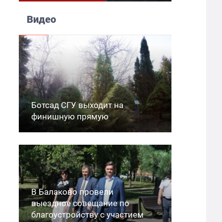
Видео
Ботсад СГУ выходит на
финишную прямую
В Балаково провели
выездное совещание по
благоустройству с участием