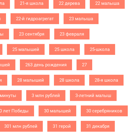
ла
21-я школа
22 дерева
22 малыша
я
22-й гидроагрегат
23 малыша
бы
23 сентября
23 февраля
25 малышей
25 школа
25-школа
ышей
263 день рождения
27
я
28 малышей
28 школа
28-я школа
 минуты
3 млн рублей
3-летний малыш
0 лет Победы
30 малышей
30 серебряников
301 млн рублей
31 герой
31 декабря