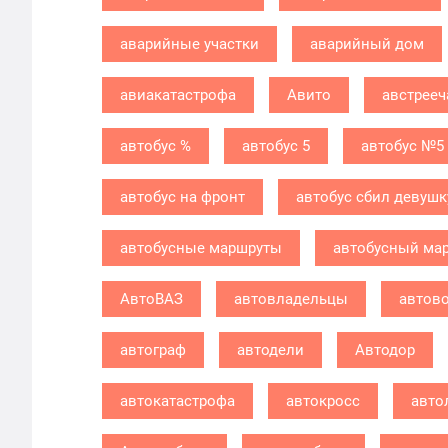
аварийные участки
аварийный дом
авиакатастрофа
Авито
австрееч
автобус %
автобус 5
автобус №5
автобус на фронт
автобус сбил девушк
автобусные маршруты
автобусный ма
АвтоВАЗ
автовладельцы
автов
автограф
автодели
Автодор
автокатастрофа
автокросс
авто