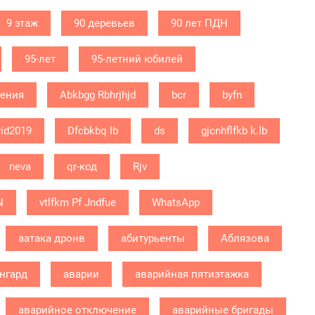
9 этаж
90 деревьев
90 лет ПДН
95-лет
95-летний юбилей
дения
Abkbgg Rbhrjhjd
bcr
byfn
id2019
Dfcbkbq Ib
ds
gjcnhflfkb k.lb
neva
qr-код
Rjv
N
vtlfkm Pf Jndfue
WhatsApp
аатака дронв
абитурьенты
Аблязова
нгард
аварии
аварийная пятиэтажка
аварийное отключение
аварийные бригады