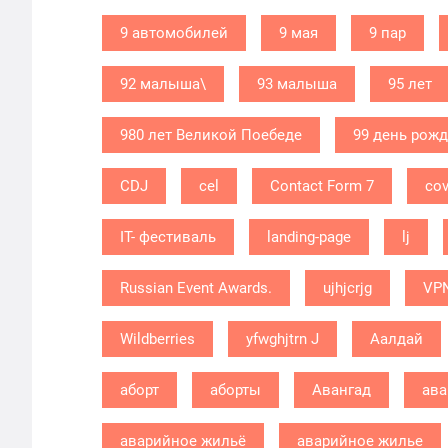
9 автомобилей
9 мая
9 пар
92 малыша\
93 малыша
95 лет
980 лет Великой Поебеде
99 день рож
CDJ
cel
Contact Form 7
cov
IT- фестиваль
landing-page
lj
Russian Event Awards.
ujhjcrjg
VP
Wildberries
yfwghjtrn J
Аалдай
аборт
аборты
Авангад
ава
аварийное жильё
аварийное жилье