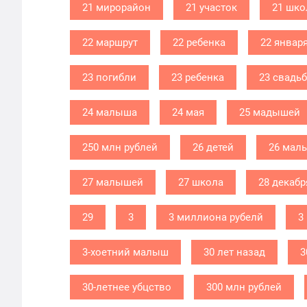
21 мирорайон
21 участок
21 шко
22 маршрут
22 ребенка
22 январ
23 погибли
23 ребенка
23 свадь
24 малыша
24 мая
25 мадышей
250 млн рублей
26 детей
26 мал
27 малышей
27 школа
28 декабр
29
3
3 миллиона рубелй
3
3-хоетний малыш
30 лет назад
3
30-летнее убцство
300 млн рублей