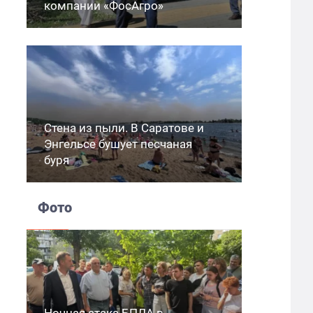
компании «ФосАгро»
Стена из пыли. В Саратове и
Энгельсе бушует песчаная
буря
Фото
Ночная атака БПЛА в