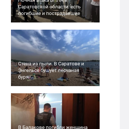
Саратовской области: есть
погибшие и пострадавшие
Стена из пыли. В Саратове и
Энгельсе бушует песчаная
буря
В Балакове погибли женщина