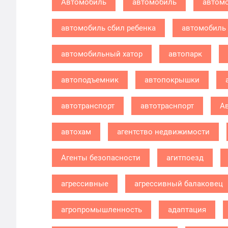
Автомобиль
автомобиль
автомо
автомобиль сбил ребенка
автомобиль 
автомобильный хатор
автопарк
автоподъемник
автопокрышки
автотранспорт
автотраснпорт
А
автохам
агентство недвижимости
Агенты безопасности
агитпоезд
агрессивные
агрессивный балаковец
агропромышленность
адаптация