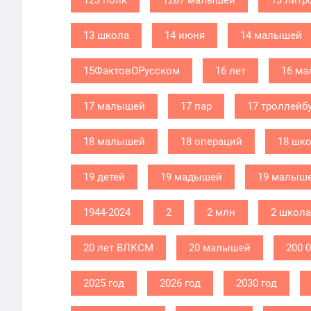
123 полк
1287 малышей
13 литр
13 школа
14 июня
14 малышей
15ФактовОРусском
16 лет
16 м
17 малышей
17 пар
17 троллейб
18 малышей
18 операций
18 шк
19 детей
19 мадышей
19 малыш
1944-2024
2
2 млн
2 школа
20 лет ВЛКСМ
20 малышей
200 
2025 год
2026 год
2030 год