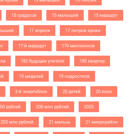
ов крови
13 малышей
13 пенсия
15 градусов
15 малышей
15 маршрут
алышей
17 апреля
17 литров крови
ус
17-й маршрут
170 миллионов
ола
182 будущих учителя
185 квартир
ей
19 медалей
19 подростков
2-й энергоблок
20 детей
20 елок
000 рублей
200 млн рублей
2025
205 млн рублей
21 малыш
21 микрорайон