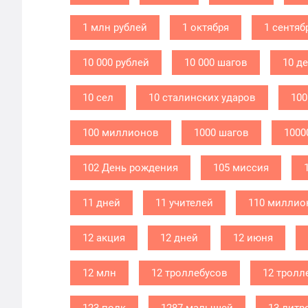
1 млн рублей
1 октября
1 сентяб
10 000 рублей
10 000 шагов
10 д
10 сел
10 сталинских ударов
100
100 миллионов
1000 шагов
1000
102 День рождения
105 миссия
11 дней
11 учителей
110 миллио
12 акция
12 дней
12 июня
12 млн
12 троллебусов
12 тролл