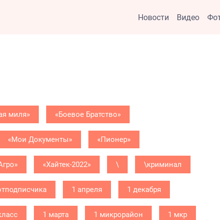
Новости
Видео
Фо
ая миля»
«Боевое Братство»
«Мои Документы»
«Пионер»
Агро»
«Хайтек-2022»
\
\криминал
отподписчика
1 апреля
1 декабря
класс
1 марта
1 микрорайон
1 мкр