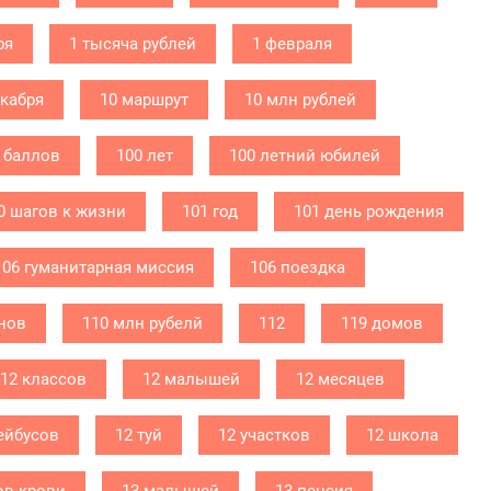
ря
1 тысяча рублей
1 февраля
екабря
10 маршрут
10 млн рублей
 баллов
100 лет
100 летний юбилей
0 шагов к жизни
101 год
101 день рождения
106 гуманитарная миссия
106 поездка
нов
110 млн рубелй
112
119 домов
12 классов
12 малышей
12 месяцев
ейбусов
12 туй
12 участков
12 школа