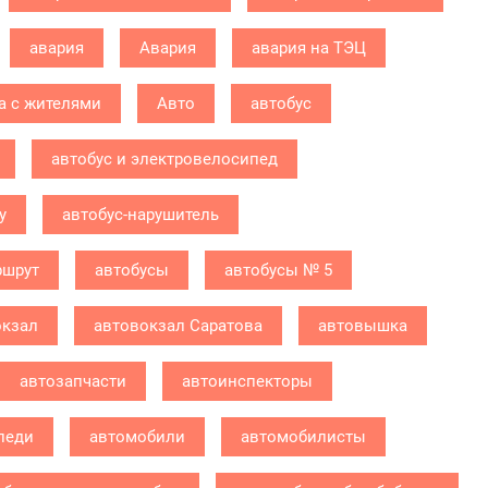
авария
Авария
авария на ТЭЦ
а с жителями
Авто
автобус
автобус и электровелосипед
у
автобус-нарушитель
ршрут
автобусы
автобусы № 5
окзал
автовокзал Саратова
автовышка
автозапчасти
автоинспекторы
леди
автомобили
автомобилисты