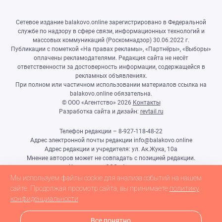
Сетевое издание balakovo.online зарегистрировано в Федеральной
службе по надзору в сфере связи, информационных технологий и
массовых коммуникаций (Роскомнадзор) 30.06.2022 г.
Публикации с пометкой «На правах рекламы», «Партнёры», «Выборы»
оплачены рекламодателями. Редакция сайта не несёт
ответственности за достоверность информации, содержащейся в
рекламных объявлениях.
При полном или частичном использовании материалов ссылка на
balakovo.online обязательна.
© ООО «Агентство»
2026
Контакты
Разработка сайта и дизайн:
revtail.ru
Телефон редакции – 8-927-118-48-22
Адрес электронной почты редакции info@balakovo.online
Адрес редакции и учредителя: ул. Ак.Жука, 10а
Мнение авторов может не совпадать с позицией редакции.
Учредитель: ООО «Агентство»
Гл.редактор Ивлиева Н.Н.
Мы используем файлы cookie для анализа событий на нашем
Настоящий ресурс может содержать материалы 18+
сайте. Продолжая просмотр сайта, вы принимаете
политику
конфиденциальности
Все понятно