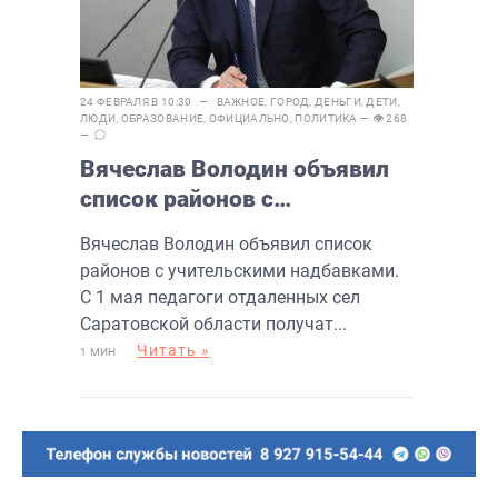
24 ФЕВРАЛЯ В 10:30 —
ВАЖНОЕ
,
ГОРОД
,
ДЕНЬГИ
,
ДЕТИ
,
ЛЮДИ
,
ОБРАЗОВАНИЕ
,
ОФИЦИАЛЬНО
,
ПОЛИТИКА
— 👁 268
—
Вячеслав Володин объявил
список районов с
учительскими надбавками
Вячеслав Володин объявил список
районов с учительскими надбавками.
С 1 мая педагоги отдаленных сел
Саратовской области получат...
Читать »
1 МИН