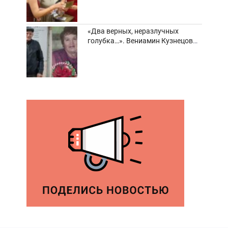
«Два верных, неразлучных
голубка…». Вениамин Кузнецов
вспоминает о своей супруге