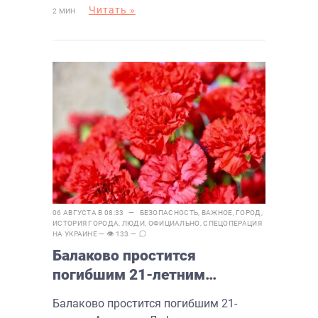
Читать »
2 МИН
06 АВГУСТА В 08:33 —
БЕЗОПАСНОСТЬ
,
ВАЖНОЕ
,
ГОРОД
,
ИСТОРИЯ ГОРОДА
,
ЛЮДИ
,
ОФИЦИАЛЬНО
,
СПЕЦОПЕРАЦИЯ
НА УКРАИНЕ
— 👁 133 —
Балаково простится
погибшим 21-летним
Арсением Лиференко
Балаково простится погибшим 21-