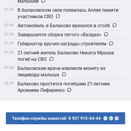
малышей
В балаковском селе появилась Аллея памяти
07.08
участников СВО
Автомобиль в Балаково врезался в столб
07.08
Завершается сборка пятого «Валдая»
07.08
Губернатор вручил награды строителям
07.08
21-летний житель Балаково Никита Мразов
07.08
погиб на СВО
Балаковские врачи извлекли монету из
07.08
пищевода малыша
Балаково простится погибшим 21-летним
06.08
Арсением Лиференко