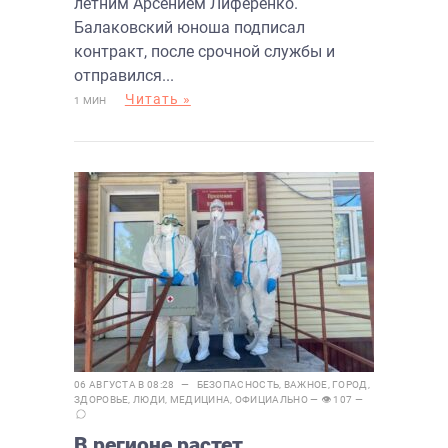
летним Арсением Лиференко.
Балаковский юноша подписал
контракт, после срочной службы и
отправился...
Читать »
1 МИН
06 АВГУСТА В 08:28 —
БЕЗОПАСНОСТЬ
,
ВАЖНОЕ
,
ГОРОД
,
ЗДОРОВЬЕ
,
ЛЮДИ
,
МЕДИЦИНА
,
ОФИЦИАЛЬНО
— 👁 107 —
В регионе растет