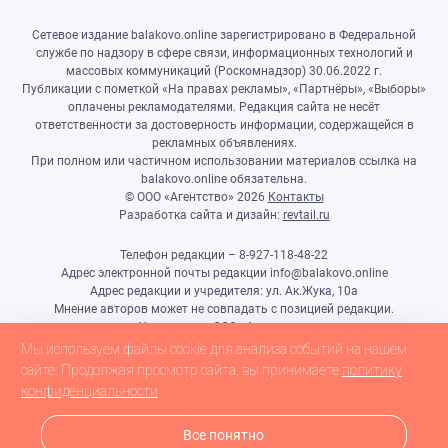
Сетевое издание balakovo.online зарегистрировано в Федеральной
службе по надзору в сфере связи, информационных технологий и
массовых коммуникаций (Роскомнадзор) 30.06.2022 г.
Публикации с пометкой «На правах рекламы», «Партнёры», «Выборы»
оплачены рекламодателями. Редакция сайта не несёт
ответственности за достоверность информации, содержащейся в
рекламных объявлениях.
При полном или частичном использовании материалов ссылка на
balakovo.online обязательна.
© ООО «Агентство»
2026
Контакты
Разработка сайта и дизайн:
revtail.ru
Телефон редакции – 8-927-118-48-22
Адрес электронной почты редакции info@balakovo.online
Адрес редакции и учредителя: ул. Ак.Жука, 10а
Мнение авторов может не совпадать с позицией редакции.
Учредитель: ООО «Агентство»
Гл.редактор Ивлиева Н.Н.
Мы используем файлы cookie для анализа событий на нашем
Настоящий ресурс может содержать материалы 18+
сайте. Продолжая просмотр сайта, вы принимаете
политику
конфиденциальности
Все понятно