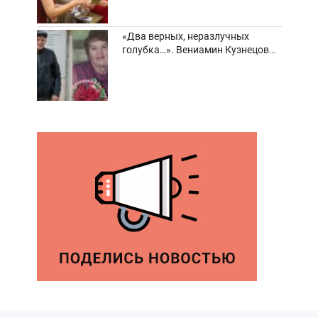
«Два верных, неразлучных
голубка…». Вениамин Кузнецов
вспоминает о своей супруге