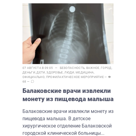
07 АВГУСТА В 09:05 —
БЕЗОПАСНОСТЬ
,
ВАЖНОЕ
,
ГОРОД
,
ДЕНЬГИ
,
ДЕТИ
,
ЗДОРОВЬЕ
,
ЛЮДИ
,
МЕДИЦИНА
,
ОФИЦИАЛЬНО
,
ПРОФИЛАКТИЧЕСКОЕ МЕРОПРИЯТИЕ
— 👁
68 —
Балаковские врачи извлекли
монету из пищевода малыша
Балаковские врачи извлекли монету из
пищевода малыша. В детское
хирургическое отделение Балаковской
городской клинической больницы...