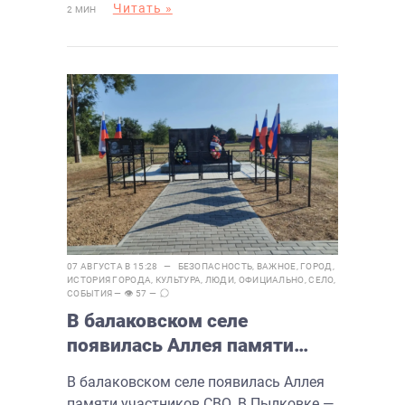
Читать »
2 МИН
07 АВГУСТА В 15:28 —
БЕЗОПАСНОСТЬ
,
ВАЖНОЕ
,
ГОРОД
,
ИСТОРИЯ ГОРОДА
,
КУЛЬТУРА
,
ЛЮДИ
,
ОФИЦИАЛЬНО
,
СЕЛО
,
СОБЫТИЯ
— 👁 57 —
В балаковском селе
появилась Аллея памяти
участников СВО
В балаковском селе появилась Аллея
памяти участников СВО. В Пылковке —