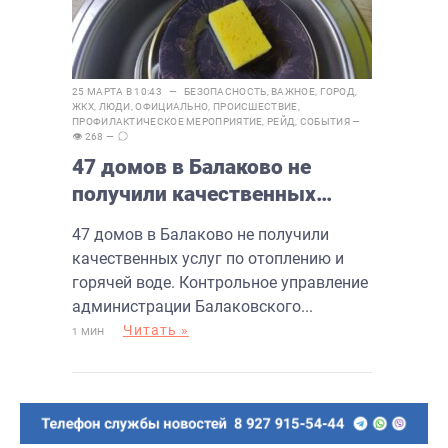
25 МАРТА В 10:43 —
БЕЗОПАСНОСТЬ
,
ВАЖНОЕ
,
ГОРОД
,
ЖКХ
,
ЛЮДИ
,
ОФИЦИАЛЬНО
,
ПРОИСШЕСТВИЕ
,
ПРОФИЛАКТИЧЕСКОЕ МЕРОПРИЯТИЕ
,
РЕЙД
,
СОБЫТИЯ
—
👁 268 —
47 домов в Балаково не
получили качественных
услуг по отоплению и
47 домов в Балаково не получили
горячей воде
качественных услуг по отоплению и
горячей воде. Контрольное управление
администрации Балаковского...
Читать »
1 МИН