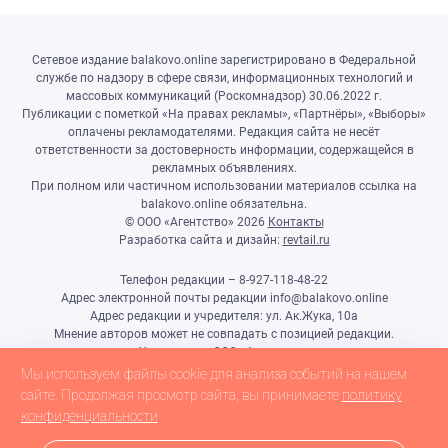
Сетевое издание balakovo.online зарегистрировано в Федеральной
службе по надзору в сфере связи, информационных технологий и
массовых коммуникаций (Роскомнадзор) 30.06.2022 г.
Публикации с пометкой «На правах рекламы», «Партнёры», «Выборы»
оплачены рекламодателями. Редакция сайта не несёт
ответственности за достоверность информации, содержащейся в
рекламных объявлениях.
При полном или частичном использовании материалов ссылка на
balakovo.online обязательна.
© ООО «Агентство»
2026
Контакты
Разработка сайта и дизайн:
revtail.ru
Телефон редакции – 8-927-118-48-22
Адрес электронной почты редакции info@balakovo.online
Адрес редакции и учредителя: ул. Ак.Жука, 10а
Мнение авторов может не совпадать с позицией редакции.
Учредитель: ООО «Агентство»
Гл.редактор Ивлиева Н.Н.
Мы используем файлы cookie для анализа событий на нашем
Настоящий ресурс может содержать материалы 18+
сайте. Продолжая просмотр сайта, вы принимаете
политику
конфиденциальности