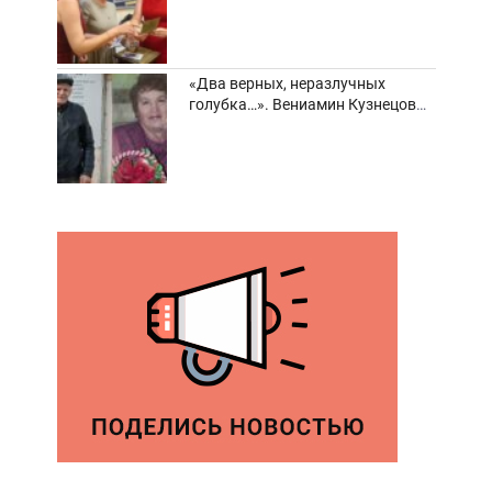
забвения старинные фотоархивы
«Два верных, неразлучных
голубка…». Вениамин Кузнецов
вспоминает о своей супруге