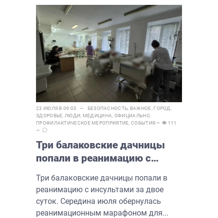
23 ИЮЛЯ В 09:03 —
БЕЗОПАСНОСТЬ
,
ВАЖНОЕ
,
ГОРОД
,
ЗДОРОВЬЕ
,
ЛЮДИ
,
МЕДИЦИНА
,
ОФИЦИАЛЬНО
,
ПРОФИЛАКТИЧЕСКОЕ МЕРОПРИЯТИЕ
,
СОБЫТИЯ
— 👁 111
—
Три балаковские дачницы
попали в реанимацию с
инсультами за двое суток
Три балаковские дачницы попали в
реанимацию с инсультами за двое
суток. Середина июля обернулась
реанимационным марафоном для...