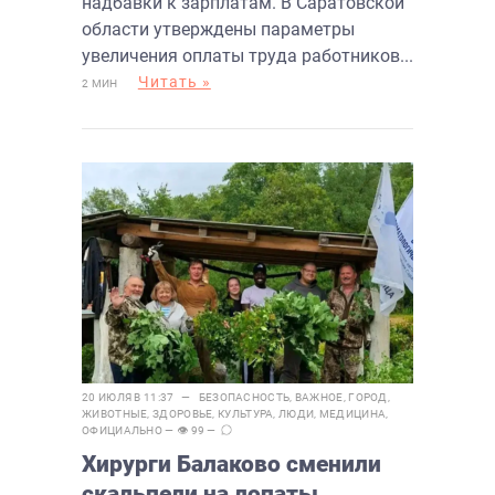
надбавки к зарплатам. В Саратовской
области утверждены параметры
увеличения оплаты труда работников...
Читать »
2 МИН
20 ИЮЛЯ В 11:37 —
БЕЗОПАСНОСТЬ
,
ВАЖНОЕ
,
ГОРОД
,
ЖИВОТНЫЕ
,
ЗДОРОВЬЕ
,
КУЛЬТУРА
,
ЛЮДИ
,
МЕДИЦИНА
,
ОФИЦИАЛЬНО
— 👁 99 —
Хирурги Балаково сменили
скальпели на лопаты