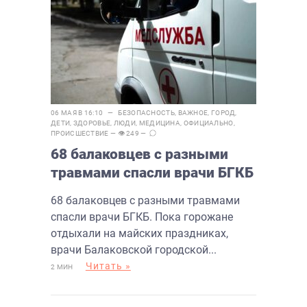
06 МАЯ В 16:10 —
БЕЗОПАСНОСТЬ
,
ВАЖНОЕ
,
ГОРОД
,
ДЕТИ
,
ЗДОРОВЬЕ
,
ЛЮДИ
,
МЕДИЦИНА
,
ОФИЦИАЛЬНО
,
ПРОИСШЕСТВИЕ
— 👁 249 —
68 балаковцев с разными
травмами спасли врачи БГКБ
68 балаковцев с разными травмами
спасли врачи БГКБ. Пока горожане
отдыхали на майских праздниках,
врачи Балаковской городской...
Читать »
2 МИН