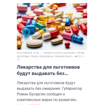
28 АПРЕЛЯ В 12:35 —
БЕЗОПАСНОСТЬ
,
ВАЖНОЕ
,
ГОРОД
,
ЗДОРОВЬЕ
,
ЛЮДИ
,
МЕДИЦИНА
,
ОФИЦИАЛЬНО
— 👁 251 —
Лекарства для льготников
будут выдавать без
ожидания
Лекарства для льготников будут
выдавать без ожидания. Губернатор
Роман Бусаргин сообщил о
комплексных мерах по развитию...