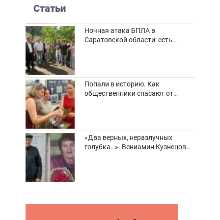
Статьи
Ночная атака БПЛА в
Саратовской области: есть
погибшие и пострадавшие
Попали в историю. Как
общественники спасают от
забвения старинные фотоархивы
«Два верных, неразлучных
голубка…». Вениамин Кузнецов
вспоминает о своей супруге