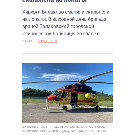
Хирурги Балаково сменили скальпели
на лопаты. В выходной день бригада
врачей Балаковской городской
клинической больницы во главе с...
Читать »
1 МИН
29 ИЮНЯ В 13:35 —
БЕЗОПАСНОСТЬ
,
ВАЖНОЕ
,
ГОРОД
,
ЗДОРОВЬЕ
,
ЛЮДИ
,
МЕДИЦИНА
,
ОФИЦИАЛЬНО
— 👁 110 —