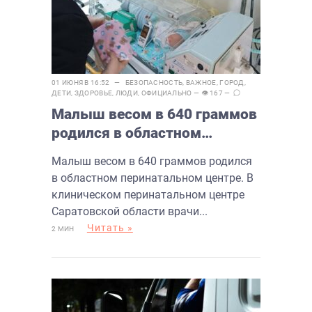
01 ИЮНЯ В 16:52 —
БЕЗОПАСНОСТЬ
,
ВАЖНОЕ
,
ГОРОД
,
ДЕТИ
,
ЗДОРОВЬЕ
,
ЛЮДИ
,
ОФИЦИАЛЬНО
— 👁 167 —
Малыш весом в 640 граммов
родился в областном
перинатальном центре
Малыш весом в 640 граммов родился
в областном перинатальном центре. В
клиническом перинатальном центре
Саратовской области врачи...
Читать »
2 МИН