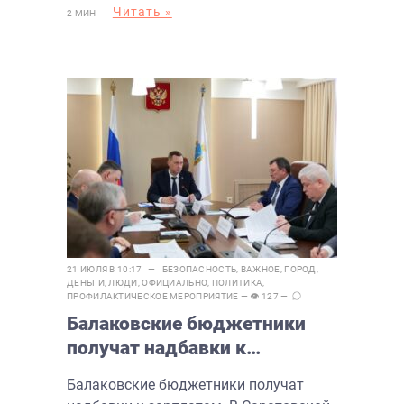
Читать »
2 МИН
21 ИЮЛЯ В 10:17 —
БЕЗОПАСНОСТЬ
,
ВАЖНОЕ
,
ГОРОД
,
ДЕНЬГИ
,
ЛЮДИ
,
ОФИЦИАЛЬНО
,
ПОЛИТИКА
,
ПРОФИЛАКТИЧЕСКОЕ МЕРОПРИЯТИЕ
— 👁 127 —
Балаковские бюджетники
получат надбавки к
зарплатам, но не все
Балаковские бюджетники получат