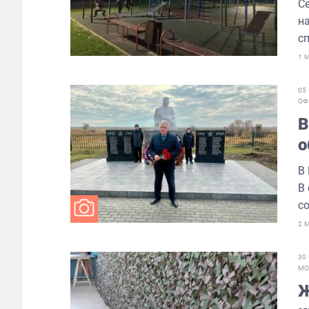
С
н
сп
1 
05
ОФ
В
о
В
В
с
2 
30
МО
Ж