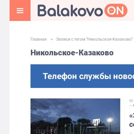
Главная
Записи с тегом "Никольское-Казаково"
Никольское-Казаково
03
— 
«
с
п