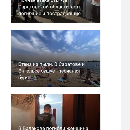
Саратовской области: есть
погибшие и пострадавшие
Стена из пыли. В Саратове и
Энгельсе бушует песчаная
буря
В Балакове погибли женщина