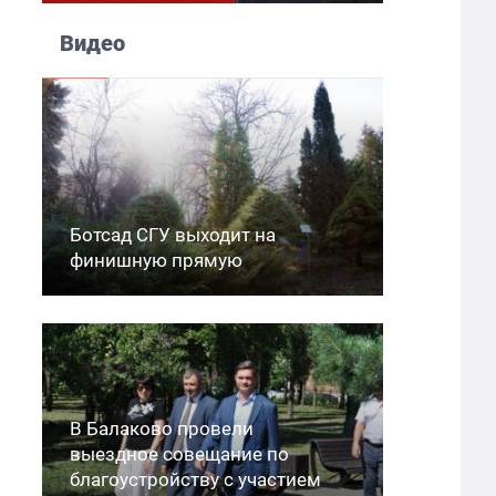
Видео
Ботсад СГУ выходит на
финишную прямую
В Балаково провели
выездное совещание по
благоустройству с участием