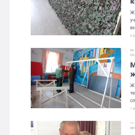
к
с
Ж
у
в
2 
06
СЕ
М
ж
Ж
т
сп
1 
11
88