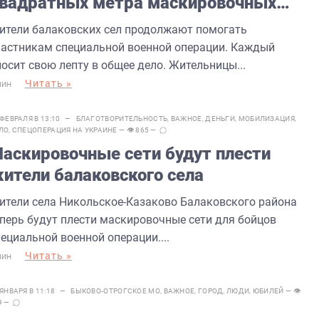
вадратных метра маскировочных
етей
ители балаковских сел продолжают помогать
частникам специальной военной операции. Каждый
носит свою лепту в общее дело. Жительницы...
Читать »
МИН
 ФЕВРАЛЯ В 13:10 —
БЛАГОТВОРИТЕЛЬНОСТЬ
,
ВАЖНОЕ
,
ДЕНЬГИ
,
МОБИЛИЗАЦИЯ
,
ЛО
,
СПЕЦОПЕРАЦИЯ НА УКРАИНЕ
— 👁 865 —
аскировочные сети будут плести
ители балаковского села
ители села Никольское-Казаково Балаковского района
еперь будут плести маскировочные сети для бойцов
ециальной военной операции....
Читать »
МИН
 ЯНВАРЯ В 11:18 —
БЫКОВО-ОТРОГСКОЕ МО
,
ВАЖНОЕ
,
ГОРОД
,
ЛЮДИ
,
ЮБИЛЕЙ
— 👁
9 —