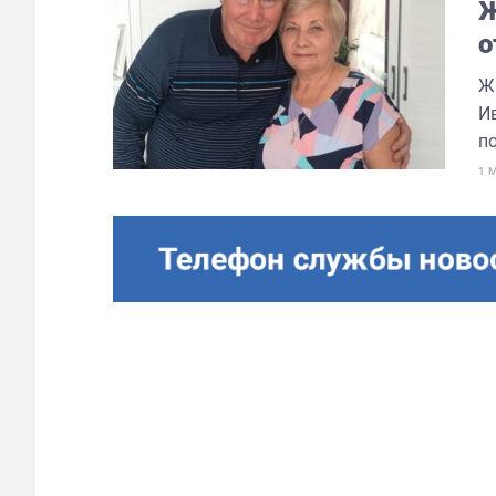
Ж
о
Ж
И
по
1 