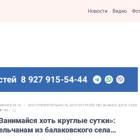
Новости
Видео
Фо
 ИЮНЯ В 08:18 —
БЛАГОТВОРИТЕЛЬНОСТЬ
,
БЛАГОУСТРОЙСТВО
,
ВАЖНОЕ
,
ДЕТИ
,
СЕЛО
👁 180 —
Занимайся хоть круглые сутки»:
ельчанам из балаковского села
ровели освещение на спортплощадку