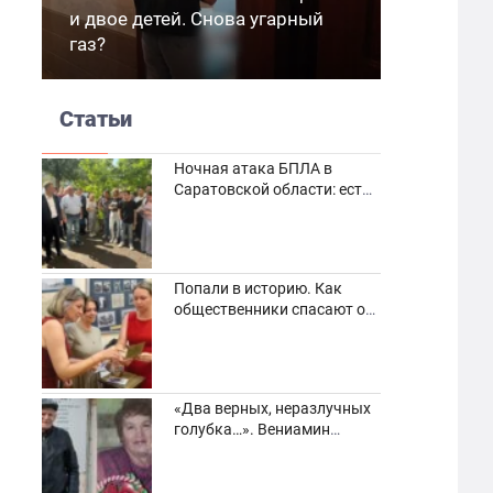
и двое детей. Снова угарный
газ?
Статьи
Ночная атака БПЛА в
Саратовской области: есть
погибшие и пострадавшие
Попали в историю. Как
общественники спасают от
забвения старинные
фотоархивы
«Два верных, неразлучных
голубка…». Вениамин
Кузнецов вспоминает о
своей супруге