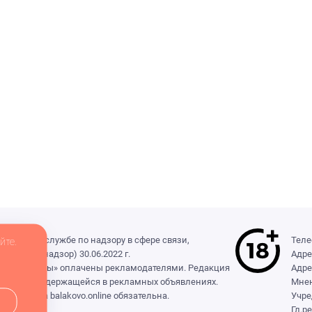
деральной службе по надзору в сфере связи,
Теле
йте.
(Роскомнадзор) 30.06.2022 г.
Адре
ры», «Выборы» оплачены рекламодателями. Редакция
Адре
формации, содержащейся в рекламных объявлениях.
Мнен
сылка на balakovo.online обязательна.
Учре
Гл.р