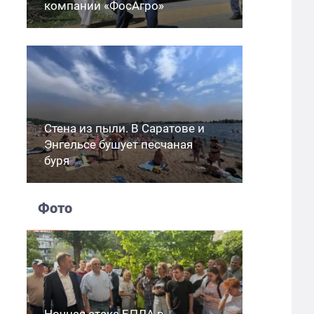
компании «ФосАгро»
Стена из пыли. В Саратове и
Энгельсе бушует песчаная
буря
Фото
Ночная атака БПЛА в