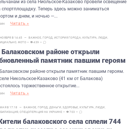
ельчанам из села Ниольское-Казаково провели освещение
а спортплощадку. Теперь здесь можно заниматься
ортом и днем, и ночью —...
Читать »
МИН
 НОЯБРЯ В 14:45 —
ВАЖНОЕ
,
ГОРОД
,
ИСТОРИЯ ГОРОДА
,
КУЛЬТУРА
,
ЛЮДИ
,
ИЦИАЛЬНО
,
ФОТО
— 👁 439 —
 Балаковском районе открыли
бновленный памятник павшим героям
 Балаковском районе открыли памятник павшим героям.
 селе Никольское-Казаково (41 км от Балакова)
остоялось торжественное открытие...
Читать »
МИН
 МАЯ В 17:18 —
ВАЖНОЕ
,
ГОРОД
,
ДЕНЬГИ
,
ЗДОРОВЬЕ
,
КУЛЬТУРА
,
ЛЮДИ
,
БИЛИЗАЦИЯ
,
СПЕЦОПЕРАЦИЯ НА УКРАИНЕ
— 👁 703 —
ители балаковского села сплели 744