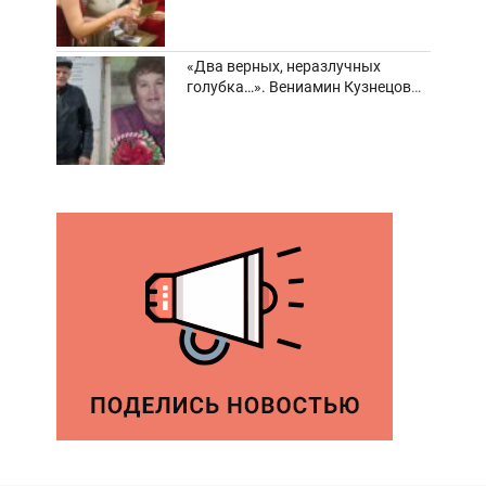
«Два верных, неразлучных
голубка…». Вениамин Кузнецов
вспоминает о своей супруге