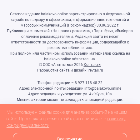
Сетевое издание balakovo.online зарегистрировано в Федеральной
службе по надзору в сфере связи, информационных технологий и
массовых коммуникаций (Роскомнадзор) 30.06.2022 г.
Публикации с пометкой «На правах рекламы», «Партнёры», «Выборы»
оплачены рекламодателями. Редакция сайта не несёт
ответственности за достоверность информации, содержащейся в
рекламных объявлениях.
При полном или частичном использовании материалов ссылка на
balakovo.online обязательна.
© ООО «Агентство»
2026
Контакты
Разработка сайта и дизайн:
revtail.ru
Телефон редакции – 8-927-118-48-22
Адрес электронной почты редакции info@balakovo.online
Адрес редакции и учредителя: ул. Ак.Жука, 10а
Мнение авторов может не совпадать с позицией редакции.
Учредитель: ООО «Агентство»
Гл.редактор Ивлиева Н.Н.
Мы используем файлы cookie для анализа событий на нашем
Настоящий ресурс может содержать материалы 18+
сайте. Продолжая просмотр сайта, вы принимаете
политику
конфиденциальности
Все понятно