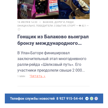
16 ИЮЛЯ В 14:33 —
ВАЖНОЕ
,
ДОРОГИ
,
ЛЮДИ
,
ОФИЦИАЛЬНО
,
ПОБЕДИТЕЛИ
,
СОБЫТИЯ
,
СПОРТ
— 👁 821 —
Гонщик из Балаково выиграл
бронзу международного
ралли
В Улан-Баторе финишировал
заключительный этап многодневного
ралли-рейда «Шелковый путь». Его
участники преодолели свыше 2 000...
Читать »
1 МИН