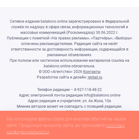
Сетевое издание balakovo.online зарегистрировано в Федеральной
службе по надзору в сфере связи, информационных технологий и
массовых коммуникаций (Роскомнадзор) 30.06.2022 г.
Публикации с пометкой «На правах рекламы», «Партнёры», «Выборы»
оплачены рекламодателями. Редакция сайта не несёт
ответственности за достоверность информации, содержащейся в
рекламных объявлениях.
При полном или частичном использовании материалов ссылка на
balakovo.online обязательна.
© ООО «Агентство»
2026
Контакты
Разработка сайта и дизайн:
revtail.ru
Телефон редакции – 8-927-118-48-22
Адрес электронной почты редакции info@balakovo.online
Адрес редакции и учредителя: ул. Ак.Жука, 10а
Мнение авторов может не совпадать с позицией редакции.
Учредитель: ООО «Агентство»
Гл.редактор Ивлиева Н.Н.
Мы используем файлы cookie для анализа событий на нашем
Настоящий ресурс может содержать материалы 18+
сайте. Продолжая просмотр сайта, вы принимаете
политику
конфиденциальности