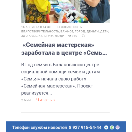
16 АВГУСТА В 14:30 —
БЕЗОПАСНОСТЬ
,
БЛАГОТВОРИТЕЛЬНОСТЬ
,
ВАЖНОЕ
,
ГОРОД
,
ДЕНЬГИ
,
ДЕТИ
,
ЗДОРОВЬЕ
,
КУЛЬТУРА
,
ЛЮДИ
— 👁 910 —
«Семейная мастерская»
заработала в центре «Семья»
Балаково
В Год семьи в Балаковском центре
социальной помощи семье и детям
«Семья» начала свою работу
«Семейная мастерская». Проект
реализуется...
Читать »
2 МИН