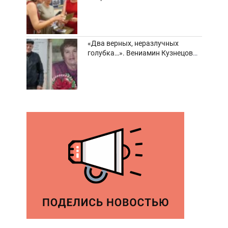
забвения старинные фотоархивы
«Два верных, неразлучных
голубка…». Вениамин Кузнецов
вспоминает о своей супруге