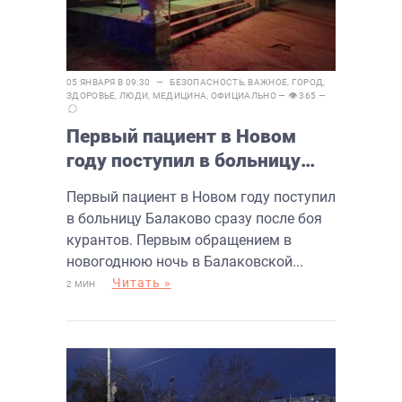
05 ЯНВАРЯ В 09:30 —
БЕЗОПАСНОСТЬ
,
ВАЖНОЕ
,
ГОРОД
,
ЗДОРОВЬЕ
,
ЛЮДИ
,
МЕДИЦИНА
,
ОФИЦИАЛЬНО
— 👁 365 —
Первый пациент в Новом
году поступил в больницу
Балаково сразу после боя
Первый пациент в Новом году поступил
курантов
в больницу Балаково сразу после боя
курантов. Первым обращением в
новогоднюю ночь в Балаковской...
Читать »
2 МИН