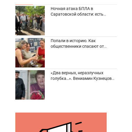
Ночная атака БПЛА в
Саратовской области: есть
погибшие и пострадавшие
Попали в историю. Как
общественники спасают от
забвения старинные фотоархивы
«Два верных, неразлучных
голубка…». Вениамин Кузнецов
вспоминает о своей супруге