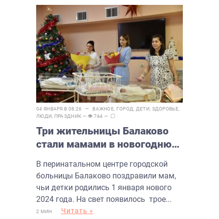
04 ЯНВАРЯ В 08:26 —
ВАЖНОЕ
,
ГОРОД
,
ДЕТИ
,
ЗДОРОВЬЕ
,
ЛЮДИ
,
ПРАЗДНИК
— 👁 744 —
Три жительницы Балаково
стали мамами в новогоднюю
ночь
В перинатальном центре городской
больницы Балаково поздравили мам,
чьи детки родились 1 января нового
2024 года. На свет появилось трое...
Читать »
2 МИН