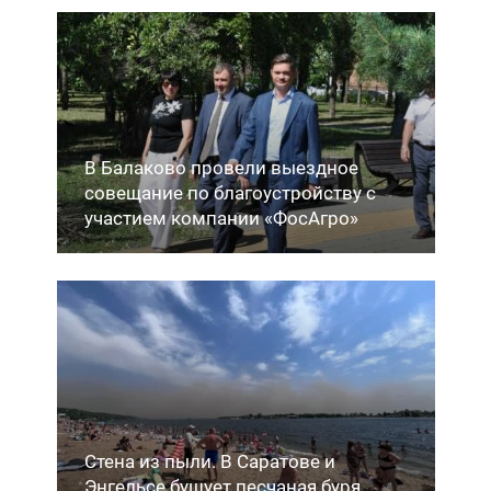
В Балаково провели выездное
совещание по благоустройству с
участием компании «ФосАгро»
Стена из пыли. В Саратове и
Энгельсе бушует песчаная буря