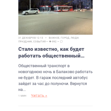
31 ДЕКАБРЯ В 12:13 —
ВАЖНОЕ
,
ГОРОД
,
ЛЮДИ
,
ПРАЗДНИК
,
СОБЫТИЯ
— 👁 992 —
Стало известно, как будет
работать общественный
транспорт в новогоднюю
Общественный транспорт в
ночь в Балаково
новогоднюю ночь в Балаково работать
не будет. В гараж последний автобус
зайдет за час до полуночи. Вернутся
на...
Читать »
1 МИН