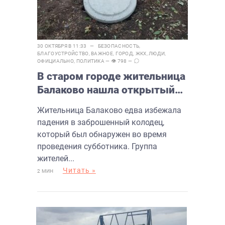
30 ОКТЯБРЯ В 11:33 —
БЕЗОПАСНОСТЬ
,
БЛАГОУСТРОЙСТВО
,
ВАЖНОЕ
,
ГОРОД
,
ЖКХ
,
ЛЮДИ
,
ОФИЦИАЛЬНО
,
ПОЛИТИКА
— 👁 798 —
В старом городе жительница
Балаково нашла открытый
колодец
Жительница Балаково едва избежала
падения в заброшенный колодец,
который был обнаружен во время
проведения субботника. Группа
жителей...
Читать »
2 МИН