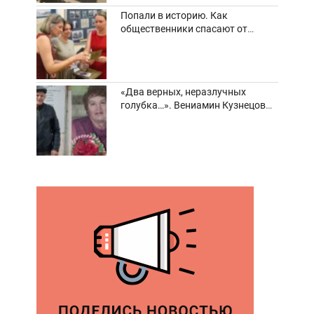
Попали в историю. Как
общественники спасают от
забвения старинные фотоархивы
«Два верных, неразлучных
голубка…». Вениамин Кузнецов
вспоминает о своей супруге