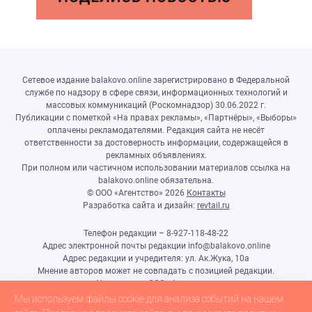
Сетевое издание balakovo.online зарегистрировано в Федеральной
службе по надзору в сфере связи, информационных технологий и
массовых коммуникаций (Роскомнадзор) 30.06.2022 г.
Публикации с пометкой «На правах рекламы», «Партнёры», «Выборы»
оплачены рекламодателями. Редакция сайта не несёт
ответственности за достоверность информации, содержащейся в
рекламных объявлениях.
При полном или частичном использовании материалов ссылка на
balakovo.online обязательна.
© ООО «Агентство»
2026
Контакты
Разработка сайта и дизайн:
revtail.ru
Телефон редакции – 8-927-118-48-22
Адрес электронной почты редакции info@balakovo.online
Адрес редакции и учредителя: ул. Ак.Жука, 10а
Мнение авторов может не совпадать с позицией редакции.
Учредитель: ООО «Агентство»
Гл.редактор Ивлиева Н.Н.
Мы используем файлы cookie для анализа событий на нашем
Настоящий ресурс может содержать материалы 18+