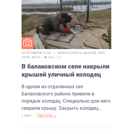
26 ОКТЯБРЯ В 12:26 —
БЕЗОПАСНОСТЬ
,
ВАЖНОЕ
,
ЖКХ
,
СЕЛО
,
ФОТО
— 👁 724 —
В балаковском селе накрыли
крышей уличный колодец
В одном из отдаленных сел
Балаковского района привели в
порядок колодец. Специально для него
сварили крышу. Закрыть колодец...
Читать »
2 МИН