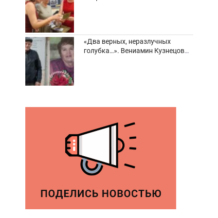
забвения старинные фотоархивы
«Два верных, неразлучных
голубка…». Вениамин Кузнецов
вспоминает о своей супруге