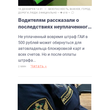
16 ДЕКАБРЯ В 14:31 —
БЕЗОПАСНОСТЬ
,
ВАЖНОЕ
,
ГОРОД
,
ДОРОГИ
,
ЛЮДИ
,
ОФИЦИАЛЬНО
— 👁 418 —
Водителям рассказали о
последствиях неуплаченного
штрафа
Не уплаченный вовремя штраф ГАИ в
500 рублей может обернуться для
автовладельца блокировкой карт и
всех счетов. Но и после оплаты
штрафа...
Читать »
2 МИН