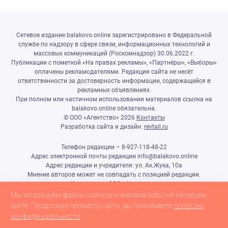
Сетевое издание balakovo.online зарегистрировано в Федеральной
службе по надзору в сфере связи, информационных технологий и
массовых коммуникаций (Роскомнадзор) 30.06.2022 г.
Публикации с пометкой «На правах рекламы», «Партнёры», «Выборы»
оплачены рекламодателями. Редакция сайта не несёт
ответственности за достоверность информации, содержащейся в
рекламных объявлениях.
При полном или частичном использовании материалов ссылка на
balakovo.online обязательна.
© ООО «Агентство»
2026
Контакты
Разработка сайта и дизайн:
revtail.ru
Телефон редакции – 8-927-118-48-22
Адрес электронной почты редакции info@balakovo.online
Адрес редакции и учредителя: ул. Ак.Жука, 10а
Мнение авторов может не совпадать с позицией редакции.
Учредитель: ООО «Агентство»
Гл.редактор Ивлиева Н.Н.
Мы используем файлы cookie для анализа событий на нашем
Настоящий ресурс может содержать материалы 18+
сайте. Продолжая просмотр сайта, вы принимаете
политику
конфиденциальности