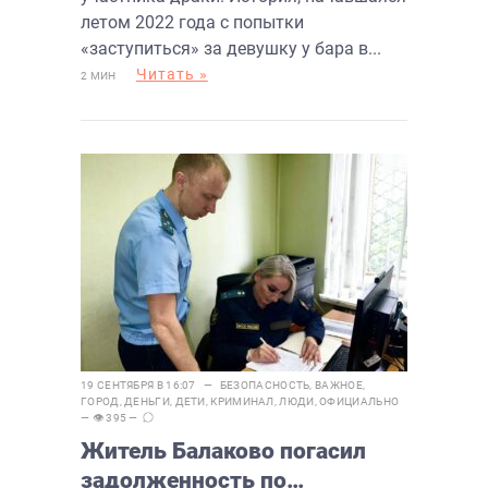
летом 2022 года с попытки
«заступиться» за девушку у бара в...
Читать »
2 МИН
19 СЕНТЯБРЯ В 16:07 —
БЕЗОПАСНОСТЬ
,
ВАЖНОЕ
,
ГОРОД
,
ДЕНЬГИ
,
ДЕТИ
,
КРИМИНАЛ
,
ЛЮДИ
,
ОФИЦИАЛЬНО
— 👁 395 —
Житель Балаково погасил
задолженность по