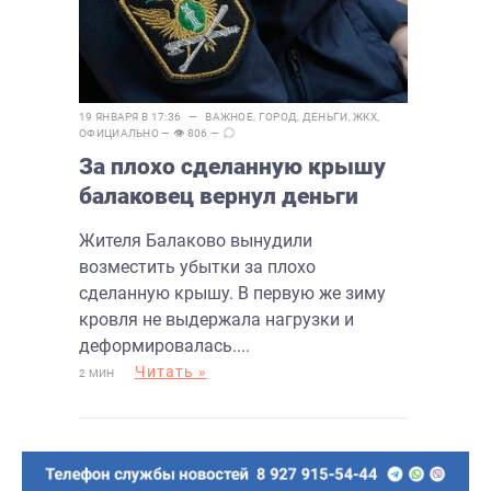
19 ЯНВАРЯ В 17:36 —
ВАЖНОЕ
,
ГОРОД
,
ДЕНЬГИ
,
ЖКХ
,
ОФИЦИАЛЬНО
— 👁 806 —
За плохо сделанную крышу
балаковец вернул деньги
Жителя Балаково вынудили
возместить убытки за плохо
сделанную крышу. В первую же зиму
кровля не выдержала нагрузки и
деформировалась....
Читать »
2 МИН