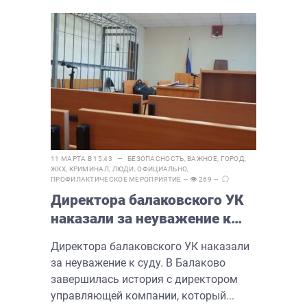
11 МАРТА В 15:43 —
БЕЗОПАСНОСТЬ
,
ВАЖНОЕ
,
ГОРОД
,
ЖКХ
,
КРИМИНАЛ
,
ЛЮДИ
,
ОФИЦИАЛЬНО
,
ПРОФИЛАКТИЧЕСКОЕ МЕРОПРИЯТИЕ
— 👁 269 —
Директора балаковского УК
наказали за неуважение к
суду
Директора балаковского УК наказали
за неуважение к суду. В Балаково
завершилась история с директором
управляющей компании, который...