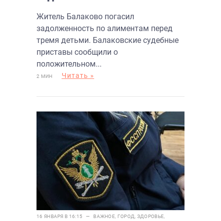
алиментам перед тремя
Житель Балаково погасил
детьми
задолженность по алиментам перед
тремя детьми. Балаковские судебные
приставы сообщили о
положительном...
Читать »
2 МИН
16 ЯНВАРЯ В 16:15 —
ВАЖНОЕ
,
ГОРОД
,
ЗДОРОВЬЕ
,