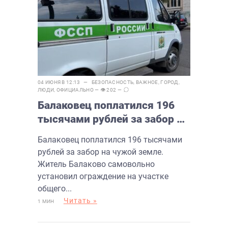
04 ИЮНЯ В 12:13 —
БЕЗОПАСНОСТЬ
,
ВАЖНОЕ
,
ГОРОД
,
ЛЮДИ
,
ОФИЦИАЛЬНО
— 👁 202 —
Балаковец поплатился 196
тысячами рублей за забор на
чужой земле
Балаковец поплатился 196 тысячами
рублей за забор на чужой земле.
Житель Балаково самовольно
установил ограждение на участке
общего...
Читать »
1 МИН