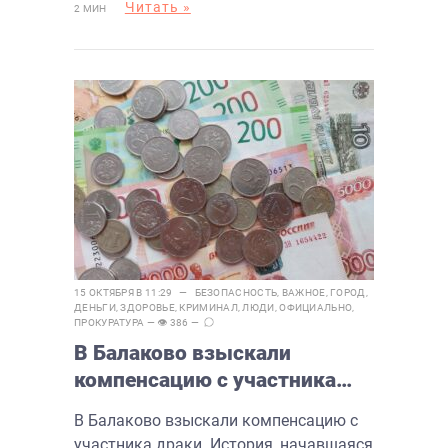
Читать »
2 МИН
15 ОКТЯБРЯ В 11:29 —
БЕЗОПАСНОСТЬ
,
ВАЖНОЕ
,
ГОРОД
,
ДЕНЬГИ
,
ЗДОРОВЬЕ
,
КРИМИНАЛ
,
ЛЮДИ
,
ОФИЦИАЛЬНО
,
ПРОКУРАТУРА
— 👁 386 —
В Балаково взыскали
компенсацию с участника
драки
В Балаково взыскали компенсацию с
участника драки. История, начавшаяся