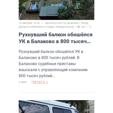
16 ИЮНЯ В 14:35 —
БЕЗОПАСНОСТЬ
,
ВАЖНОЕ
,
ГОРОД
,
ДЕНЬГИ
,
КРИМИНАЛ
,
ЛЮДИ
,
ОФИЦИАЛЬНО
— 👁 145 —
Рухнувший балкон обошёлся
УК в Балаково в 800 тысяч
рублей
Рухнувший балкон обошёлся УК в
Балаково в 800 тысяч рублей. В
Балаково судебные приставы
взыскали с управляющей компании
800 тысяч рублей...
Читать »
2 МИН