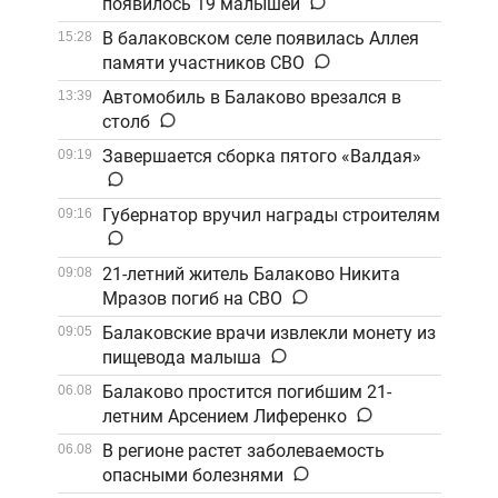
появилось 19 малышей
В балаковском селе появилась Аллея
15:28
памяти участников СВО
Автомобиль в Балаково врезался в
13:39
столб
Завершается сборка пятого «Валдая»
09:19
Губернатор вручил награды строителям
09:16
21-летний житель Балаково Никита
09:08
Мразов погиб на СВО
Балаковские врачи извлекли монету из
09:05
пищевода малыша
Балаково простится погибшим 21-
06.08
летним Арсением Лиференко
В регионе растет заболеваемость
06.08
опасными болезнями