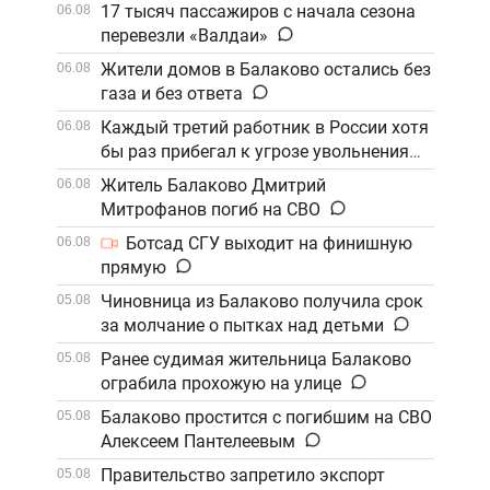
17 тысяч пассажиров с начала сезона
06.08
перевезли «Валдаи»
Жители домов в Балаково остались без
06.08
газа и без ответа
Каждый третий работник в России хотя
06.08
бы раз прибегал к угрозе увольнения
Житель Балаково Дмитрий
06.08
Митрофанов погиб на СВО
Ботсад СГУ выходит на финишную
06.08
прямую
Чиновница из Балаково получила срок
05.08
за молчание о пытках над детьми
Ранее судимая жительница Балаково
05.08
ограбила прохожую на улице
Балаково простится с погибшим на СВО
05.08
Алексеем Пантелеевым
Правительство запретило экспорт
05.08