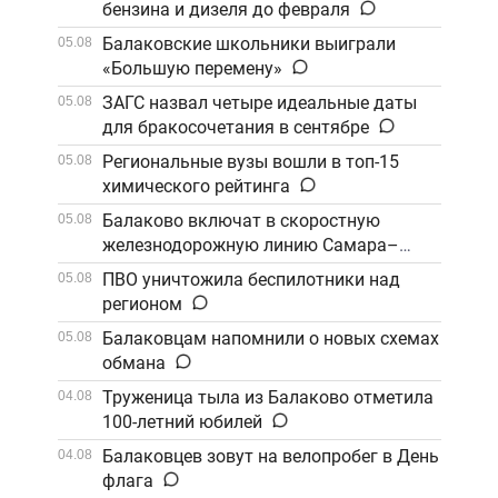
бензина и дизеля до февраля
Балаковские школьники выиграли
05.08
«Большую перемену»
ЗАГС назвал четыре идеальные даты
05.08
для бракосочетания в сентябре
Региональные вузы вошли в топ-15
05.08
химического рейтинга
Балаково включат в скоростную
05.08
железнодорожную линию Самара–
Саратов
ПВО уничтожила беспилотники над
05.08
регионом
Балаковцам напомнили о новых схемах
05.08
обмана
Труженица тыла из Балаково отметила
04.08
100-летний юбилей
Балаковцев зовут на велопробег в День
04.08
флага