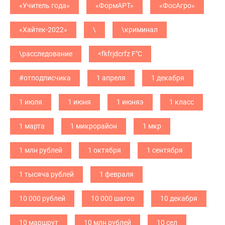
«Учитель года»
«ФормАРТ»
«ФосАгро»
«Хайтек-2022»
\
\криминал
\расследование
<fkfrjdcrfz F"C
#отподписчика
1 апреля
1 декабря
1 июля
1 июня
1 июняэ
1 класс
1 марта
1 микрорайон
1 мкр
1 млн рублей
1 октября
1 сентября
1 тысяча рублей
1 февраля
10 000 рублей
10 000 шагов
10 декабря
10 маршрут
10 млн рублей
10 сел