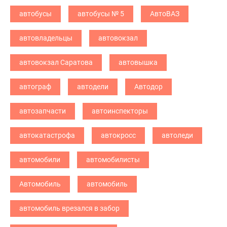
автобусы
автобусы № 5
АвтоВАЗ
автовладельцы
автовокзал
автовокзал Саратова
автовышка
автограф
автодели
Автодор
автозапчасти
автоинспекторы
автокатастрофа
автокросс
автоледи
автомобили
автомобилисты
Автомобиль
автомобиль
автомобиль врезался в забор