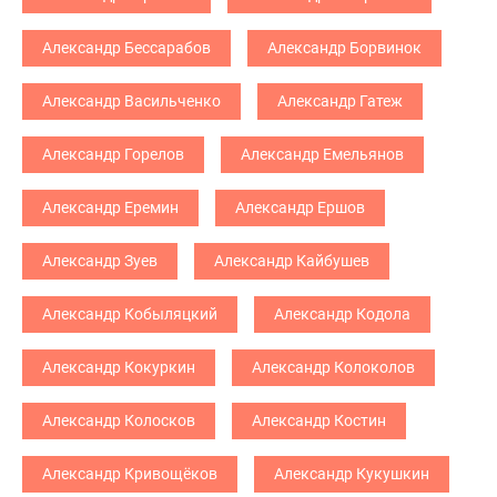
Александр Бессарабов
Александр Борвинок
Александр Васильченко
Александр Гатеж
Александр Горелов
Александр Емельянов
Александр Еремин
Александр Ершов
Александр Зуев
Александр Кайбушев
Александр Кобыляцкий
Александр Кодола
Александр Кокуркин
Александр Колоколов
Александр Колосков
Александр Костин
Александр Кривощёков
Александр Кукушкин