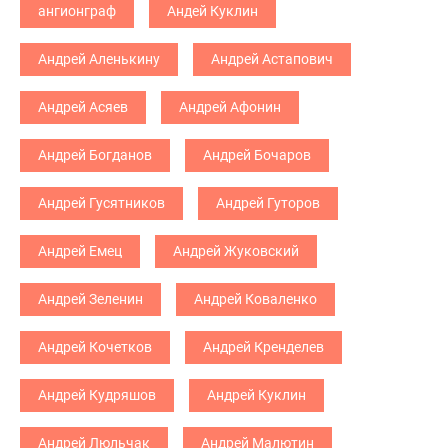
ангионграф
Андей Куклин
Андрей Аленькину
Андрей Астапович
Андрей Асяев
Андрей Афонин
Андрей Богданов
Андрей Бочаров
Андрей Гусятников
Андрей Гуторов
Андрей Емец
Андрей Жуковский
Андрей Зеленин
Андрей Коваленко
Андрей Кочетков
Андрей Кренделев
Андрей Кудряшов
Андрей Куклин
Андрей Люльчак
Андрей Малютин