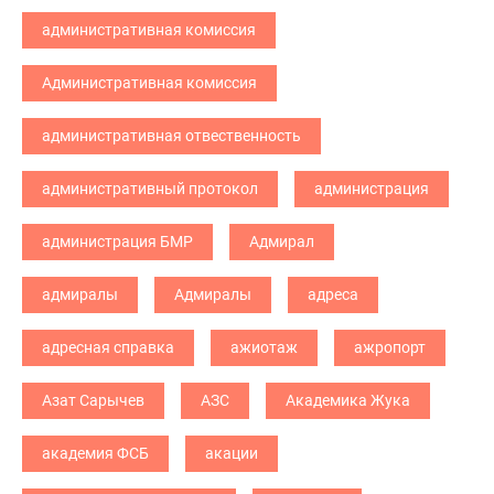
административная комиссия
Административная комиссия
административная отвественность
административный протокол
администрация
администрация БМР
Адмирал
адмиралы
Адмиралы
адреса
адресная справка
ажиотаж
ажропорт
Азат Сарычев
АЗС
Академика Жука
академия ФСБ
акации