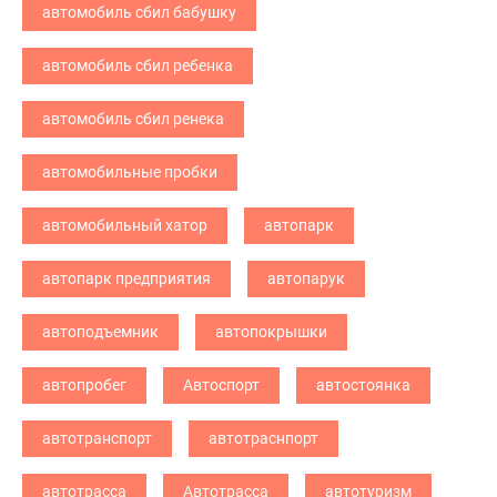
автомобиль сбил бабушку
автомобиль сбил ребенка
автомобиль сбил ренека
автомобильные пробки
автомобильный хатор
автопарк
автопарк предприятия
автопарук
автоподъемник
автопокрышки
автопробег
Автоспорт
автостоянка
автотранспорт
автотраснпорт
автотрасса
Автотрасса
автотуризм