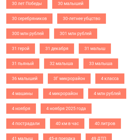
30 лет Победы
30 малышей
30 серебряников
30-летнее убцство
300 млн рублей
301 млн рублей
31 герой
31 декабря
31 малыш
31 пьяный
32 малыша
33 малыша
36 малышей
3Г микрорайон
4 класса
4 машины
4 микрорайон
4 млн рублей
4 ноября
4 ноября 2025 года
4 пострадали
40 км в час
40 литров
41 малыш
45-я поездка
49 ДТП