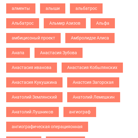
алменты
алыши
альбатрос
Альбатрос
Альмир Азизов
Альфа
амбициозный проект
Амбролидзе Алиса
Анапа
Анастасия Зубова
Анастасия иванова
Анастасия Кобылянских
Анастасия Кукушкина
Анастсия Загорская
Анатолий Землянский
Анатолий Лемешкин
Анатолий Лушников
ангиограф
ангиографическая операцияонная