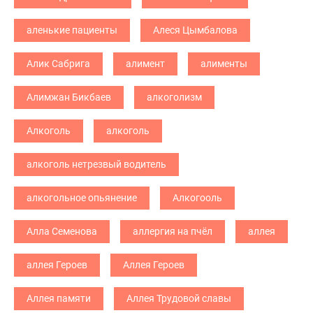
аленькие пациенты
Алеся Цымбалова
Алик Сабрига
алимент
алименты
Алимжан Бикбаев
алкоголизм
Алкоголь
алкоголь
алкоголь нетрезвый водитель
алкогольное опьянение
Алкогооль
Алла Семенова
аллергия на пчёл
аллея
аллея Героев
Аллея Героев
Аллея памяти
Аллея Трудовой славы