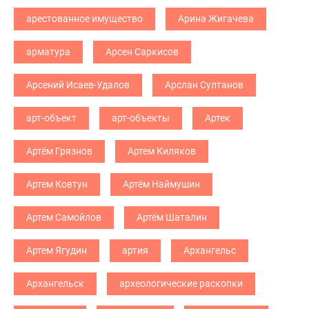
арестованное имущество
Арина Жигачева
арматура
Арсен Саркисов
Арсений Исаев-Удалов
Арслан Султанов
арт-объект
арт-объекты
Артек
Артём Грязнов
Артем Киляков
Артем Ковтун
Артём Наймушин
Артем Самойлов
Артём Шаталин
Артем Ягудин
артия
Архангельс
Архангельск
археологические раскопки