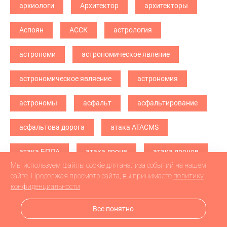
архиологи
Архитектор
архитекторы
Аспоян
АССК
астрология
астрономи
астрономическое явление
астрономическое являение
астрономия
астрономы
асфальт
асфальтирование
асфальтова дорога
атака ATACMS
атака БПЛА
атака дронв
атака дронов
Мы используем файлы cookie для анализа событий на нашем
атака дронов БПЛА
атака дронов\
сайте. Продолжая просмотр сайта, вы принимаете
политику
конфиденциальности
атетстаты
Аткарск
Все понятно
атмосферное явление
Атом Live - 2025