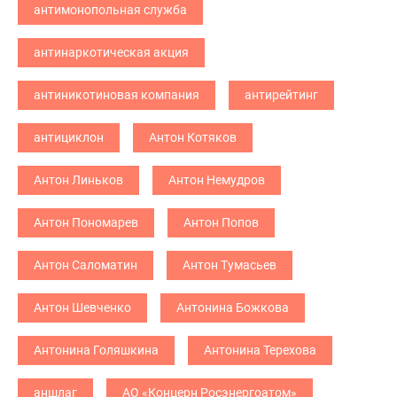
антимонопольная служба
антинаркотическая акция
антиникотиновая компания
антирейтинг
антициклон
Антон Котяков
Антон Линьков
Антон Немудров
Антон Пономарев
Антон Попов
Антон Саломатин
Антон Тумасьев
Антон Шевченко
Антонина Божкова
Антонина Голяшкина
Антонина Терехова
аншлаг
АО «Концерн Росэнергоатом»