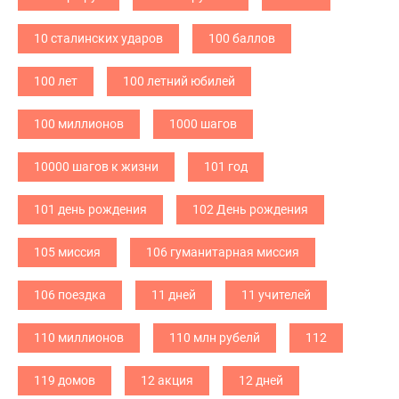
10 сталинских ударов
100 баллов
100 лет
100 летний юбилей
100 миллионов
1000 шагов
10000 шагов к жизни
101 год
101 день рождения
102 День рождения
105 миссия
106 гуманитарная миссия
106 поездка
11 дней
11 учителей
110 миллионов
110 млн рубелй
112
119 домов
12 акция
12 дней