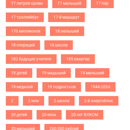
17 литров крови
17 малышей
17 пар
17 троллейбус
17-й маршрут
170 миллионов
18 малышей
18 операций
18 школа
182 будущих учителя
185 квартир
19 детей
19 мадышей
19 малышей
19 медалей
19 подростков
1944-2024
2
2 млн
2 школа
2-й энергоблок
20 детей
20 елок
20 лет ВЛКСМ
20 малышей
200 000 рублей