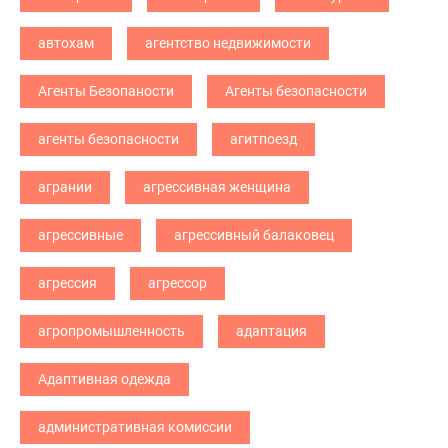
автохам
агентство недвижимости
Агенты Безопаности
Агенты безопасности
агенты безопасности
агитпоезд
агрании
агрессивная женщина
агрессивные
агрессивный балаковец
агрессия
агрессор
агропромышленность
адаптация
Адаптивная одежда
административная комиссии