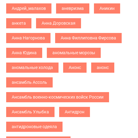
Андрей_малахов
аневризма
Аникин
анкета
Анна Доровская
Анна Нагорнова
Анна Филлиповна Фирсова
Анна Юдина
аномальные морозы
аномальные холода
Анонс
анонс
ансамбль Ассоль
Ансамбль военно-космических войск России
Ансамбль Улыбка
Антидрон
антидроновые одеяла