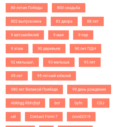
80-летие Победы
800 свадьба
802 выпускника
83 двора
88 лет
9 автомобилей
9 мая
9 пар
9 этаж
90 деревьев
90 лет ПДН
92 малыша\
93 малыша
95 лет
95-лет
95-летний юбилей
980 лет Великой Поебеде
99 день рождения
Abkbgg Rbhrjhjd
bcr
byfn
CDJ
cel
Contact Form 7
covid2019