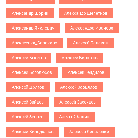
Александр Шорин
Александр Щепетков
Александр Янклович
Александра Иванова
Алексеевка_Балаково
Алексей Балакин
Алексей Бекетов
Алексей Бирюков
Алексей Боголюбов
Алексей Гендилов
Алексей Долгов
Алексей Завьялов
Алексей Зайцев
Алексей Засенцев
Алексей Зверев
Алексей Канин
Алексей Кильдюшов
Алексей Коваленко