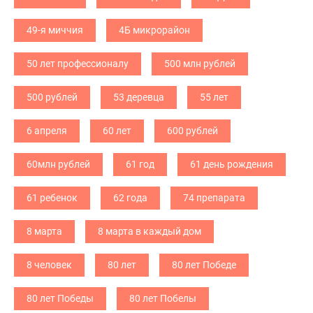
49-я миччия
4Б микрорайон
50 лет профессионалу
500 млн рублей
500 рублей
53 деревца
55 лет
6 апреля
60 лет
600 рублей
60млн рублей
61 год
61 день рождения
61 ребенок
62 года
74 препарата
8 марта
8 марта в каждый дом
8 человек
80 лет
80 лет Победе
80 лет Победы
80 лет Побелы