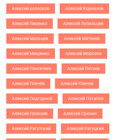
Алексей колосков
Алексей Корнилов
Алексей Лисенко
Алексей Лупильцев
Алексей Мальцев
Алексей Матвеев
Алексей Мищенко
Алексей Морозов
Алексей Пантелеев
Алексей Петаев
Алексей Плечёв
Алексей Плечев
Алексей Подгорнов
Алексей Потапов
Алексей Прокаев
Алексей Пронин
Алексей Рагутский
Алексей Рагуцкий