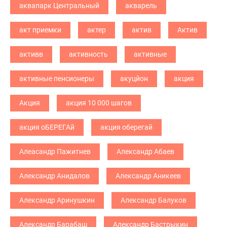
аквапарк Центральный
акварель
акт приемки
актер
актив
Актив
активв
активность
активные
активные пенсионеры
акуцйон
акция
Акция
акция 10 000 шагов
акция оБЕРЕГАй
акция оберегай
Алеасандр Пажитнев
Александр Абаев
Александр Анидалов
Александр Аникеев
Александр Аринушкин
Александр Балуков
Александр Барабаш
Александр Бастрыкин