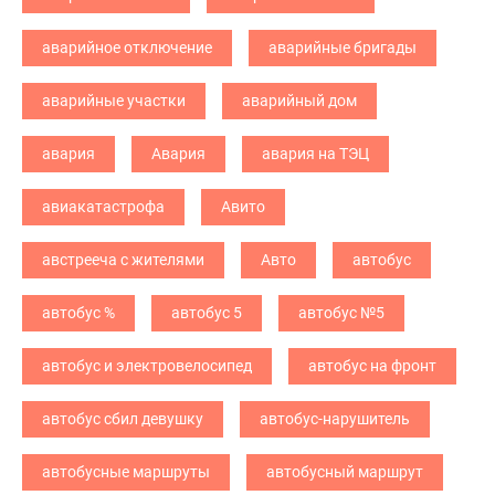
аварийное отключение
аварийные бригады
аварийные участки
аварийный дом
авария
Авария
авария на ТЭЦ
авиакатастрофа
Авито
австрееча с жителями
Авто
автобус
автобус %
автобус 5
автобус №5
автобус и электровелосипед
автобус на фронт
автобус сбил девушку
автобус-нарушитель
автобусные маршруты
автобусный маршрут