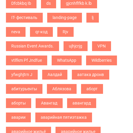
Dfcbkbq Ib
ds
gjcnhflfkb k.lb
IT- фестиваль
landing-page
lj
neva
qr-код
Rjv
Russian Event Awards.
ujhjcrjg
VPN
vtlfkm Pf Jndfue
WhatsApp
Wildberries
yfwghjtrn J
Аалдай
аатака дронв
абитурьенты
Аблязова
аборт
аборты
Авангад
авангард
аварии
аварийная пятиэтажка
аварийное жильё
аварийное жилье