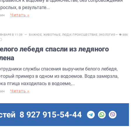
тправился к водоему в одиночестве, без сопровождения
рослых, в результате...
Читать »
МИН
 ЯНВАРЯ В 11:39 —
ВАЖНОЕ
,
ЖИВОТНЫЕ
,
ЛЮДИ
,
ПРОИСШЕСТВИЕ
,
ЭКОЛОГИЯ
— 👁 686
елого лебедя спасли из ледяного
лена
отрудники службы спасения выручили белого лебедя,
оторый примерз в одном из водоемов. Вода замерзла,
ка птица находилась в водоеме,...
Читать »
МИН