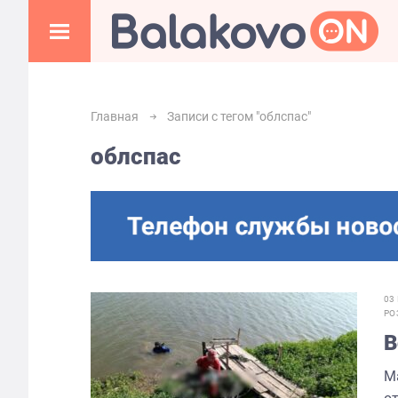
Главная
Записи с тегом "облспас"
облспас
03
РО
В
М