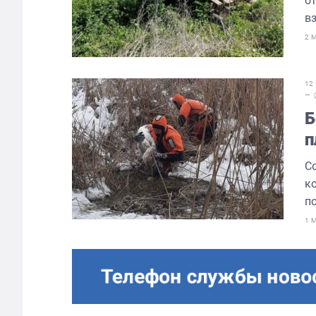
о
вз
2 
12
—
Б
п
С
к
по
1 