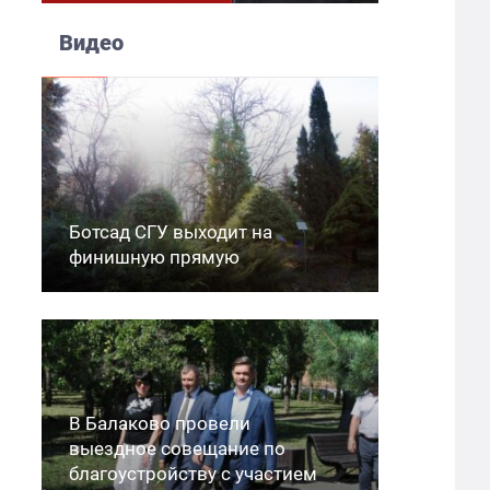
Видео
Ботсад СГУ выходит на
финишную прямую
В Балаково провели
выездное совещание по
благоустройству с участием