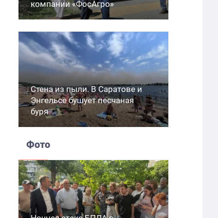
компании «ФосАгро»
Стена из пыли. В Саратове и
Энгельсе бушует песчаная
буря
Фото
Ночная атака БПЛА в