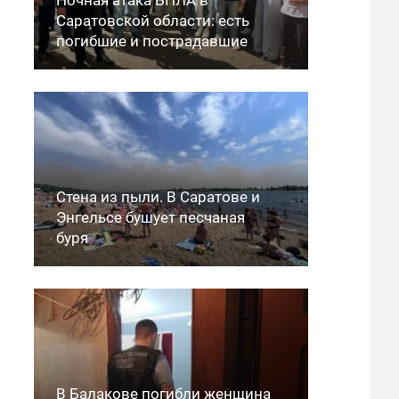
Саратовской области: есть
погибшие и пострадавшие
Стена из пыли. В Саратове и
Энгельсе бушует песчаная
буря
В Балакове погибли женщина