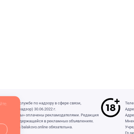
деральной службе по надзору в сфере связи,
Теле
йте.
(Роскомнадзор) 30.06.2022 г.
Адре
ры», «Выборы» оплачены рекламодателями. Редакция
Адре
формации, содержащейся в рекламных объявлениях.
Мнен
сылка на balakovo.online обязательна.
Учре
Гл.р