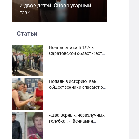
и двое детей. Снова угарный
газ?
Статьи
Ночная атака БПЛА в
Саратовской области: есть
погибшие и пострадавшие
Попали в историю. Как
общественники спасают от
забвения старинные
фотоархивы
«Два верных, неразлучных
голубка…». Вениамин
Кузнецов вспоминает о
своей супруге