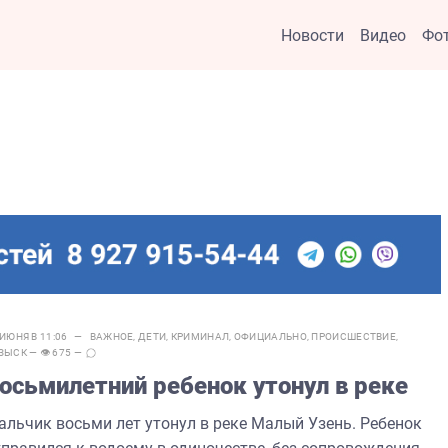
Новости
Видео
Фо
 ИЮНЯ В 11:06 —
ВАЖНОЕ
,
ДЕТИ
,
КРИМИНАЛ
,
ОФИЦИАЛЬНО
,
ПРОИСШЕСТВИЕ
,
ЗЫСК
— 👁 675 —
осьмилетний ребенок утонул в реке
альчик восьми лет утонул в реке Малый Узень. Ребенок