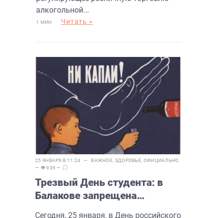
алкогольной...
Читать »
1 МИН
25 ЯНВАРЯ В 11:24 —
ВАЖНОЕ
,
ЗДОРОВЬЕ
,
ОФИЦИАЛЬНО
— 👁 936 —
Трезвый День студента: в
Балакове запрещена
продажа алкоголя
Сегодня, 25 января, в День российского