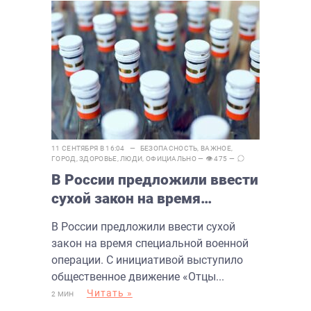
11 СЕНТЯБРЯ В 16:04 —
БЕЗОПАСНОСТЬ
,
ВАЖНОЕ
,
ГОРОД
,
ЗДОРОВЬЕ
,
ЛЮДИ
,
ОФИЦИАЛЬНО
— 👁 475 —
В России предложили ввести
сухой закон на время
специальной военной
В России предложили ввести сухой
операции
закон на время специальной военной
операции. С инициативой выступило
общественное движение «Отцы...
Читать »
2 МИН