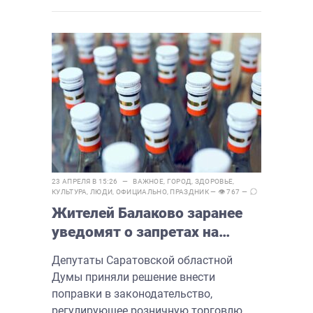
23 АПРЕЛЯ В 15:26 —
ВАЖНОЕ
,
ГОРОД
,
ЗДОРОВЬЕ
,
КУЛЬТУРА
,
ЛЮДИ
,
ОФИЦИАЛЬНО
,
ПРАЗДНИК
— 👁 767 —
Жителей Балаково заранее
уведомят о запретах на
продажу алкоголя
Депутаты Саратовской областной
Думы приняли решение внести
поправки в законодательство,
регулирующее розничную торговлю