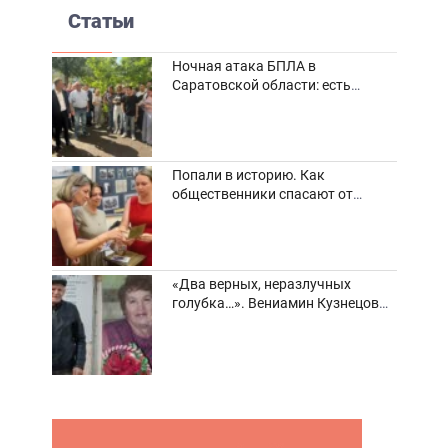
Статьи
Ночная атака БПЛА в
Саратовской области: есть
погибшие и пострадавшие
Попали в историю. Как
общественники спасают от
забвения старинные фотоархивы
«Два верных, неразлучных
голубка…». Вениамин Кузнецов
вспоминает о своей супруге