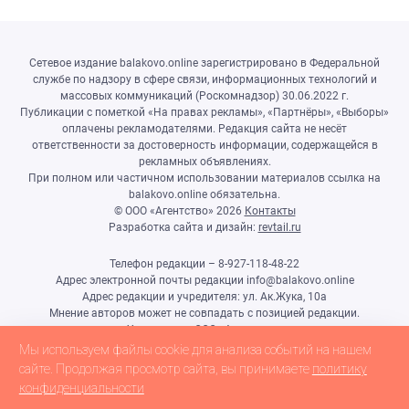
Сетевое издание balakovo.online зарегистрировано в Федеральной
службе по надзору в сфере связи, информационных технологий и
массовых коммуникаций (Роскомнадзор) 30.06.2022 г.
Публикации с пометкой «На правах рекламы», «Партнёры», «Выборы»
оплачены рекламодателями. Редакция сайта не несёт
ответственности за достоверность информации, содержащейся в
рекламных объявлениях.
При полном или частичном использовании материалов ссылка на
balakovo.online обязательна.
© ООО «Агентство»
2026
Контакты
Разработка сайта и дизайн:
revtail.ru
Телефон редакции – 8-927-118-48-22
Адрес электронной почты редакции info@balakovo.online
Адрес редакции и учредителя: ул. Ак.Жука, 10а
Мнение авторов может не совпадать с позицией редакции.
Учредитель: ООО «Агентство»
Гл.редактор Ивлиева Н.Н.
Мы используем файлы cookie для анализа событий на нашем
Настоящий ресурс может содержать материалы 18+
сайте. Продолжая просмотр сайта, вы принимаете
политику
конфиденциальности