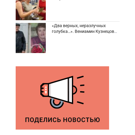
забвения старинные фотоархивы
«Два верных, неразлучных
голубка…». Вениамин Кузнецов
вспоминает о своей супруге