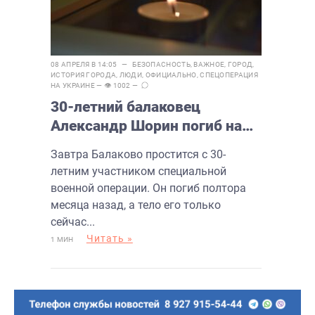
08 АПРЕЛЯ В 14:05 —
БЕЗОПАСНОСТЬ
,
ВАЖНОЕ
,
ГОРОД
,
ИСТОРИЯ ГОРОДА
,
ЛЮДИ
,
ОФИЦИАЛЬНО
,
СПЕЦОПЕРАЦИЯ
НА УКРАИНЕ
— 👁 1002 —
30-летний балаковец
Александр Шорин погиб на
СВО
Завтра Балаково простится с 30-
летним участником специальной
военной операции. Он погиб полтора
месяца назад, а тело его только
сейчас...
Читать »
1 МИН