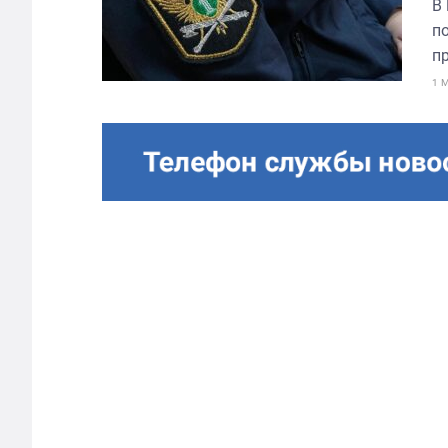
В
п
пр
1 