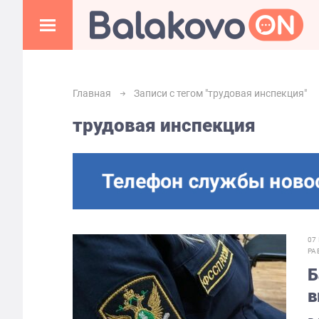
Главная
Записи с тегом "трудовая инспекция"
трудовая инспекция
07
РА
Б
в