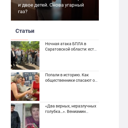
и двое детей. Снова угарный
газ?
Статьи
Ночная атака БПЛА в
Саратовской области: есть
погибшие и пострадавшие
Попали в историю. Как
общественники спасают от
забвения старинные
фотоархивы
«Два верных, неразлучных
голубка…». Вениамин
Кузнецов вспоминает о
своей супруге