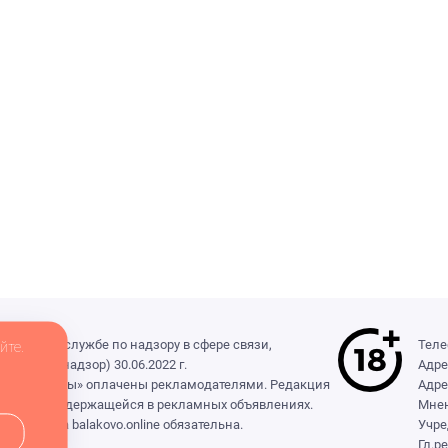
деральной службе по надзору в сфере связи,
Теле
йте.
(Роскомнадзор) 30.06.2022 г.
Адре
ры», «Выборы» оплачены рекламодателями. Редакция
Адре
формации, содержащейся в рекламных объявлениях.
Мнен
сылка на balakovo.online обязательна.
Учре
Гл.р