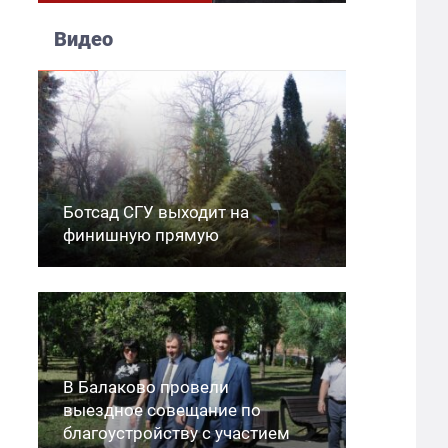
Видео
Ботсад СГУ выходит на
финишную прямую
В Балаково провели
выездное совещание по
благоустройству с участием