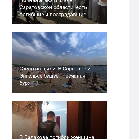
Саратовской области: есть
погибшие и пострадавшие
Стена из пыли. В Саратове и
Энгельсе бушует песчаная
буря
В Балакове погибли женщина