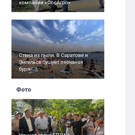
компании «ФосАгро»
Стена из пыли. В Саратове и
Энгельсе бушует песчаная
буря
Фото
Ночная атака БПЛА в