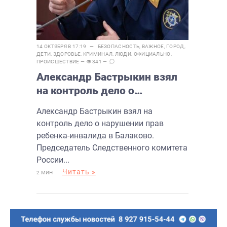
14 ОКТЯБРЯ В 17:19 —
БЕЗОПАСНОСТЬ
,
ВАЖНОЕ
,
ГОРОД
,
ДЕТИ
,
ЗДОРОВЬЕ
,
КРИМИНАЛ
,
ЛЮДИ
,
ОФИЦИАЛЬНО
,
ПРОИСШЕСТВИЕ
— 👁 341 —
Александр Бастрыкин взял
на контроль дело о
нарушении прав ребенка-
Александр Бастрыкин взял на
инвалида в Балаково
контроль дело о нарушении прав
ребенка-инвалида в Балаково.
Председатель Следственного комитета
России...
Читать »
2 МИН