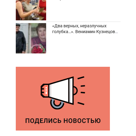
забвения старинные фотоархивы
«Два верных, неразлучных
голубка…». Вениамин Кузнецов
вспоминает о своей супруге