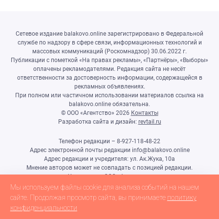
Сетевое издание balakovo.online зарегистрировано в Федеральной
службе по надзору в сфере связи, информационных технологий и
массовых коммуникаций (Роскомнадзор) 30.06.2022 г.
Публикации с пометкой «На правах рекламы», «Партнёры», «Выборы»
оплачены рекламодателями. Редакция сайта не несёт
ответственности за достоверность информации, содержащейся в
рекламных объявлениях.
При полном или частичном использовании материалов ссылка на
balakovo.online обязательна.
© ООО «Агентство»
2026
Контакты
Разработка сайта и дизайн:
revtail.ru
Телефон редакции – 8-927-118-48-22
Адрес электронной почты редакции info@balakovo.online
Адрес редакции и учредителя: ул. Ак.Жука, 10а
Мнение авторов может не совпадать с позицией редакции.
Учредитель: ООО «Агентство»
Гл.редактор Ивлиева Н.Н.
Мы используем файлы cookie для анализа событий на нашем
Настоящий ресурс может содержать материалы 18+
сайте. Продолжая просмотр сайта, вы принимаете
политику
конфиденциальности