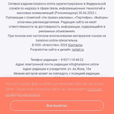
Сетевое издание balakovo.online зарегистрировано в Федеральной
службе по надзору в сфере связи, информационных технологий и
массовых коммуникаций (Роскомнадзор) 30.06.2022 г.
Публикации с пометкой «На правах рекламы», «Партнёры», «Выборы»
оплачены рекламодателями. Редакция сайта не несёт
ответственности за достоверность информации, содержащейся в
рекламных объявлениях.
При полном или частичном использовании материалов ссылка на
balakovo.online обязательна.
© ООО «Агентство»
2026
Контакты
Разработка сайта и дизайн:
revtail.ru
Телефон редакции – 8-927-118-48-22
Адрес электронной почты редакции info@balakovo.online
Адрес редакции и учредителя: ул. Ак.Жука, 10а
Мнение авторов может не совпадать с позицией редакции.
Учредитель: ООО «Агентство»
Гл.редактор Ивлиева Н.Н.
Мы используем файлы cookie для анализа событий на нашем
Настоящий ресурс может содержать материалы 18+
сайте. Продолжая просмотр сайта, вы принимаете
политику
конфиденциальности
Все понятно