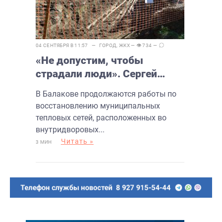
04 СЕНТЯБРЯ В 11:57 —
ГОРОД
,
ЖКХ
— 👁 734 —
«Не допустим, чтобы
страдали люди». Сергей
Грачев пообещал следить за
В Балакове продолжаются работы по
работами «Т Плюс»
восстановлению муниципальных
тепловых сетей, расположенных во
внутридворовых...
Читать »
3 МИН