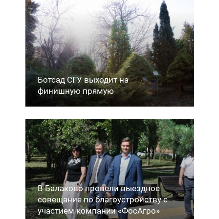
Ботсад СГУ выходит на
финишную прямую
В Балаково провели выездное
совещание по благоустройству с
участием компании «ФосАгро»