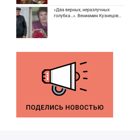
«Два верных, неразлучных
голубка…». Вениамин Кузнецов
вспоминает о своей супруге