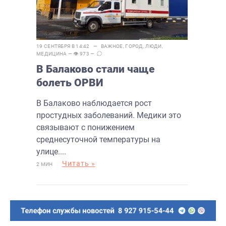
19 СЕНТЯБРЯ В 14:42 —
ВАЖНОЕ
,
ГОРОД
,
ЛЮДИ
,
МЕДИЦИНА
— 👁 973 —
В Балаково стали чаще
болеть ОРВИ
В Балаково наблюдается рост
простудных заболеваний. Медики это
связывают с понижением
среднесуточной температуры на
улице....
Читать »
2 МИН