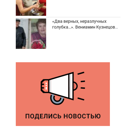
«Два верных, неразлучных
голубка…». Вениамин Кузнецов
вспоминает о своей супруге