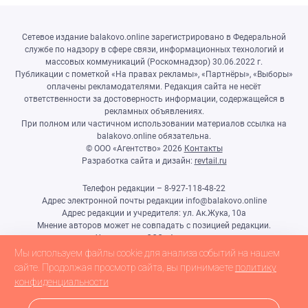
Сетевое издание balakovo.online зарегистрировано в Федеральной
службе по надзору в сфере связи, информационных технологий и
массовых коммуникаций (Роскомнадзор) 30.06.2022 г.
Публикации с пометкой «На правах рекламы», «Партнёры», «Выборы»
оплачены рекламодателями. Редакция сайта не несёт
ответственности за достоверность информации, содержащейся в
рекламных объявлениях.
При полном или частичном использовании материалов ссылка на
balakovo.online обязательна.
© ООО «Агентство»
2026
Контакты
Разработка сайта и дизайн:
revtail.ru
Телефон редакции – 8-927-118-48-22
Адрес электронной почты редакции info@balakovo.online
Адрес редакции и учредителя: ул. Ак.Жука, 10а
Мнение авторов может не совпадать с позицией редакции.
Учредитель: ООО «Агентство»
Гл.редактор Ивлиева Н.Н.
Мы используем файлы cookie для анализа событий на нашем
Настоящий ресурс может содержать материалы 18+
сайте. Продолжая просмотр сайта, вы принимаете
политику
конфиденциальности