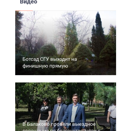
Видео
Ботсад СГУ выходит на
финишную прямую
В Балаково провели выездное
совещание по благоустройству с