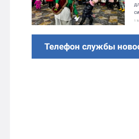
д
с
1 