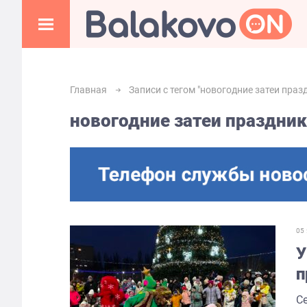
Главная
Записи с тегом "новогодние затеи праз
новогодние затеи праздник
05
У
п
з
С