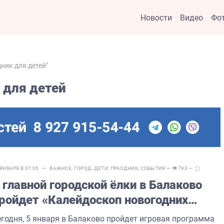
Новости
Видео
Фо
дник для детей"
 для детей
 ЯНВАРЯ В 07:05 —
ВАЖНОЕ
,
ГОРОД
,
ДЕТИ
,
ПРАЗДНИК
,
СОБЫТИЯ
— 👁 793 —
 главной городской ёлки в Балаково
ройдет «Калейдоскоп новогодних
атей»
егодня, 5 января в Балаково пройдет игровая программа