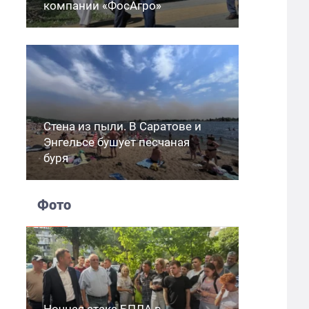
компании «ФосАгро»
Стена из пыли. В Саратове и
Энгельсе бушует песчаная
буря
Фото
Ночная атака БПЛА в