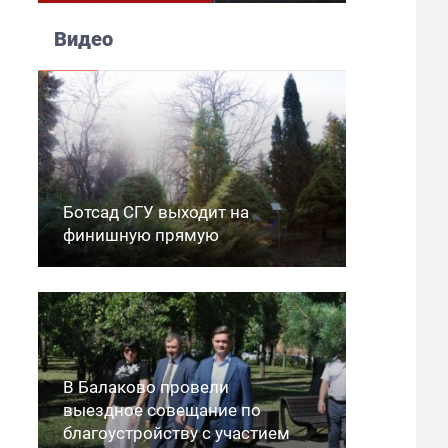
Видео
Ботсад СГУ выходит на
финишную прямую
В Балаково провели
выездное совещание по
благоустройству с участием