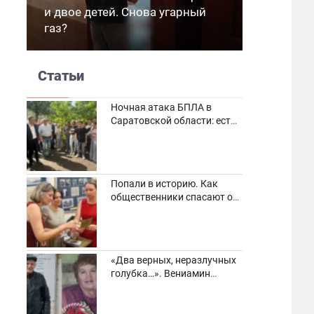
и двое детей. Снова угарный
газ?
Статьи
Ночная атака БПЛА в
Саратовской области: есть
погибшие и пострадавшие
Попали в историю. Как
общественники спасают от
забвения старинные
фотоархивы
«Два верных, неразлучных
голубка…». Вениамин
Кузнецов вспоминает о
своей супруге