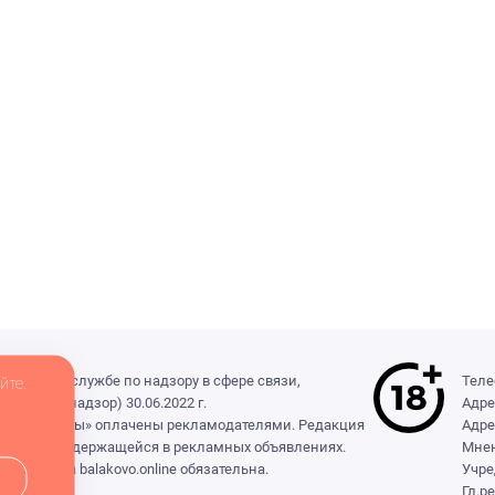
деральной службе по надзору в сфере связи,
Теле
йте.
(Роскомнадзор) 30.06.2022 г.
Адре
ры», «Выборы» оплачены рекламодателями. Редакция
Адре
формации, содержащейся в рекламных объявлениях.
Мнен
сылка на balakovo.online обязательна.
Учре
Гл.р