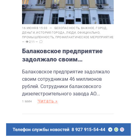
16 ИЮНЯ В 15:03 —
БЕЗОПАСНОСТЬ
,
ВАЖНОЕ
,
ГОРОД
,
ДЕНЬГИ
,
ИСТОРИЯ ГОРОДА
,
ЛЮДИ
,
ОФИЦИАЛЬНО
,
ПРОМЫШЛЕННОСТЬ
,
ПРОФИЛАКТИЧЕСКОЕ МЕРОПРИЯТИЕ
— 👁 211 —
Балаковское предприятие
задолжало своим
сотрудникам 46 миллионов
Балаковское предприятие задолжало
рублей
своим сотрудникам 46 миллионов
рублей. Сотрудники балаковского
дизелестроительного завода АО...
Читать »
1 МИН