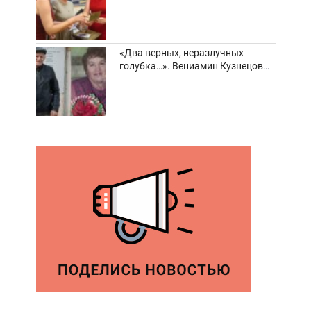
забвения старинные фотоархивы
«Два верных, неразлучных
голубка…». Вениамин Кузнецов
вспоминает о своей супруге