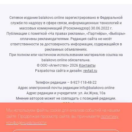
Сетевое издание balakovo.online зарегистрировано в Федеральной
службе по надзору в сфере связи, информационных технологий и
массовых коммуникаций (Роскомнадзор) 30.06.2022 г.
Публикации с пометкой «На правах рекламы», «Партнёры», «Выборы»
оплачены рекламодателями. Редакция сайта не несёт
ответственности за достоверность информации, содержащейся в
рекламных объявлениях.
При полном или частичном использовании материалов ссылка на
balakovo.online обязательна.
© ООО «Агентство»
2026
Контакты
Разработка сайта и дизайн:
revtail.ru
Телефон редакции – 8-927-118-48-22
Адрес электронной почты редакции info@balakovo.online
Адрес редакции и учредителя: ул. Ак.Жука, 10а
Мнение авторов может не совпадать с позицией редакции.
Учредитель: ООО «Агентство»
Гл.редактор Ивлиева Н.Н.
Мы используем файлы cookie для анализа событий на нашем
Настоящий ресурс может содержать материалы 18+
сайте. Продолжая просмотр сайта, вы принимаете
политику
конфиденциальности