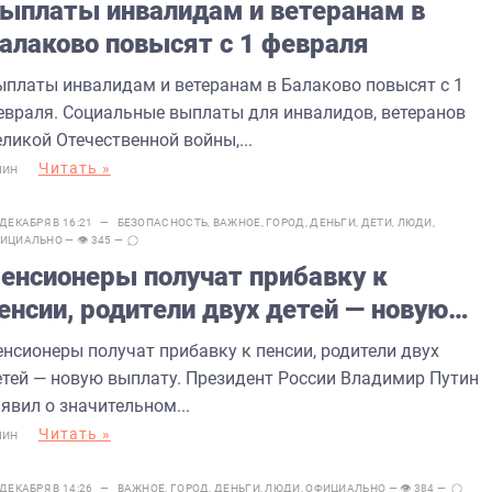
ыплаты инвалидам и ветеранам в
алаково повысят с 1 февраля
ыплаты инвалидам и ветеранам в Балаково повысят с 1
евраля. Социальные выплаты для инвалидов, ветеранов
ликой Отечественной войны,...
Читать »
МИН
 ДЕКАБРЯ В 16:21 —
БЕЗОПАСНОСТЬ
,
ВАЖНОЕ
,
ГОРОД
,
ДЕНЬГИ
,
ДЕТИ
,
ЛЮДИ
,
ИЦИАЛЬНО
— 👁 345 —
енсионеры получат прибавку к
енсии, родители двух детей — новую
ыплату
енсионеры получат прибавку к пенсии, родители двух
етей — новую выплату. Президент России Владимир Путин
явил о значительном...
Читать »
МИН
 ДЕКАБРЯ В 14:26 —
ВАЖНОЕ
,
ГОРОД
,
ДЕНЬГИ
,
ЛЮДИ
,
ОФИЦИАЛЬНО
— 👁 384 —