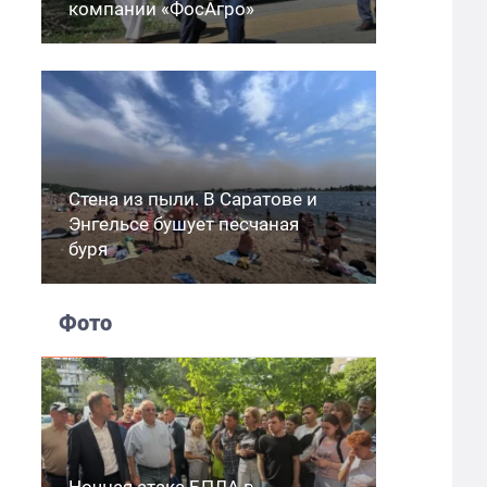
компании «ФосАгро»
Стена из пыли. В Саратове и
Энгельсе бушует песчаная
буря
Фото
Ночная атака БПЛА в