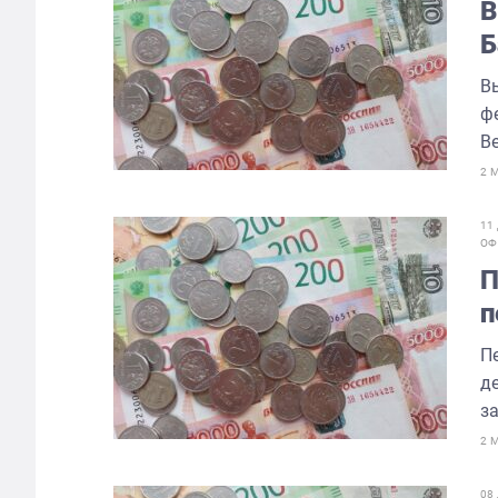
В
Б
В
ф
Ве
2 
11
ОФ
П
п
в
П
д
за
2 
08