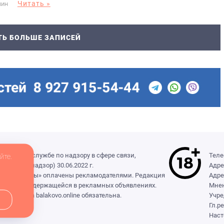
Читать »
МИН
ТЬ БОЛЬШЕ ЗАПИСЕЙ
деральной службе по надзору в сфере связи,
Теле
йте.
(Роскомнадзор) 30.06.2022 г.
Адре
ры», «Выборы» оплачены рекламодателями. Редакция
Адре
формации, содержащейся в рекламных объявлениях.
Мнен
сылка на balakovo.online обязательна.
Учре
Гл.р
Наст