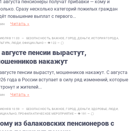
 1 августа пенсионеры получат прибавки — кому и
колько. Сразу несколько категорий пожилых граждан
дёт повышение выплат с первого...
Читать »
МИН
 ИЮЛЯ В 11:03 —
БЕЗОПАСНОСТЬ
,
ВАЖНОЕ
,
ГОРОД
,
ДЕНЬГИ
,
ИСТОРИЯ ГОРОДА
,
ЛЬТУРА
,
ЛЮДИ
,
ОФИЦИАЛЬНО
— 👁 122 —
 августе пенсии вырастут,
ошенников накажут
 августе пенсии вырастут, мошенников накажут. С августа
26 года в России вступает в силу ряд изменений, которые
тронут и жителей...
Читать »
МИН
 ИЮНЯ В 10:59 —
БЕЗОПАСНОСТЬ
,
ВАЖНОЕ
,
ГОРОД
,
ДЕНЬГИ
,
ЗДОРОВЬЕ
,
ЛЮДИ
,
ИЦИАЛЬНО
,
ПРОФИЛАКТИЧЕСКОЕ МЕРОПРИЯТИЕ
— 👁 191 —
ому из балаковских пенсионеров с