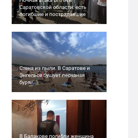
Саратовской области: есть
погибшие и пострадавшие
Стена из пыли. В Саратове и
Энгельсе бушует песчаная
буря
В Балакове погибли женщина