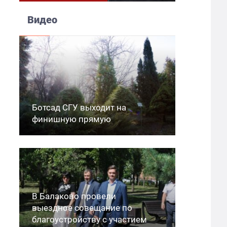
Видео
Ботсад СГУ выходит на
финишную прямую
В Балаково провели
выездное совещание по
благоустройству с участием