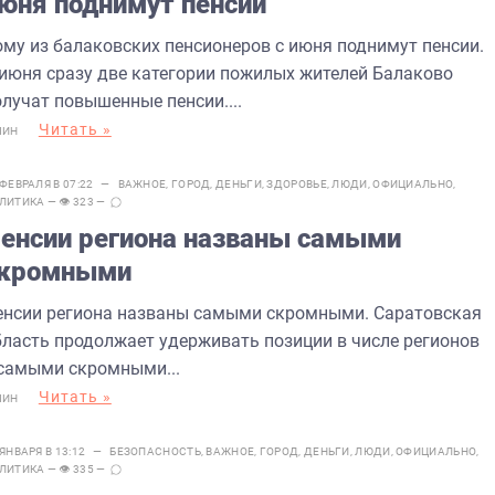
юня поднимут пенсии
ому из балаковских пенсионеров с июня поднимут пенсии.
 июня сразу две категории пожилых жителей Балаково
олучат повышенные пенсии....
Читать »
МИН
 ФЕВРАЛЯ В 07:22 —
ВАЖНОЕ
,
ГОРОД
,
ДЕНЬГИ
,
ЗДОРОВЬЕ
,
ЛЮДИ
,
ОФИЦИАЛЬНО
,
ЛИТИКА
— 👁 323 —
енсии региона названы самыми
кромными
енсии региона названы самыми скромными. Саратовская
бласть продолжает удерживать позиции в числе регионов
 самыми скромными...
Читать »
МИН
 ЯНВАРЯ В 13:12 —
БЕЗОПАСНОСТЬ
,
ВАЖНОЕ
,
ГОРОД
,
ДЕНЬГИ
,
ЛЮДИ
,
ОФИЦИАЛЬНО
,
ЛИТИКА
— 👁 335 —