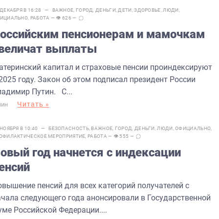
 ДЕКАБРЯ В 16:28 —
ВАЖНОЕ
,
ГОРОД
,
ДЕНЬГИ
,
ДЕТИ
,
ЗДОРОВЬЕ
,
ЛЮДИ
,
ИЦИАЛЬНО
,
РАБОТА
— 👁 626 —
оссийским пенсионерам и мамочкам
величат выплаты
атеринский капитал и страховые пенсии проиндексируют
2025 году. Закон об этом подписал президент России
ладимир Путин. С...
Читать »
МИН
 НОЯБРЯ В 10:40 —
БЕЗОПАСНОСТЬ
,
ВАЖНОЕ
,
ГОРОД
,
ДЕНЬГИ
,
ЛЮДИ
,
ОФИЦИАЛЬНО
,
ОФИЛАКТИЧЕСКОЕ МЕРОПРИЯТИЕ
,
РАБОТА
— 👁 555 —
овый год начнется с индексации
енсий
овышение пенсий для всех категорий получателей с
ачала следующего года анонсировали в Государственной
уме Российской Федерации....