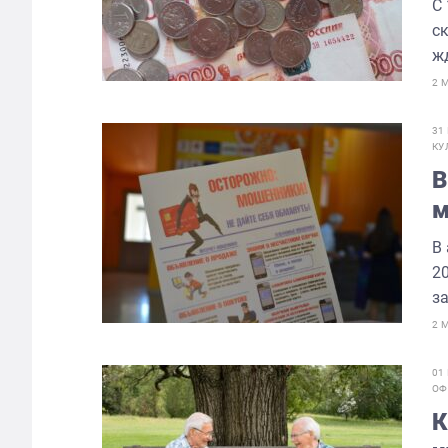
С
с
ж
2 
31
КУ
В
м
В
20
за
2 
01
ОФ
К