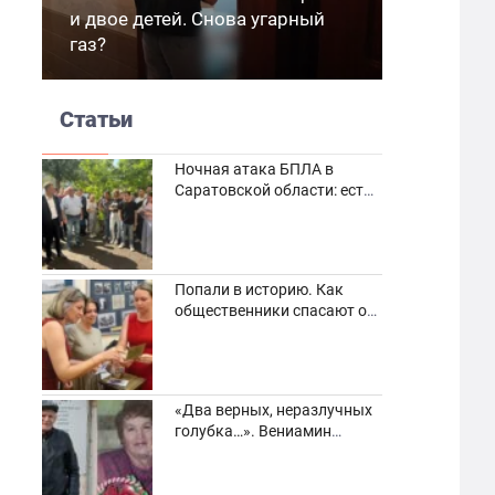
и двое детей. Снова угарный
газ?
Статьи
Ночная атака БПЛА в
Саратовской области: есть
погибшие и пострадавшие
Попали в историю. Как
общественники спасают от
забвения старинные
фотоархивы
«Два верных, неразлучных
голубка…». Вениамин
Кузнецов вспоминает о
своей супруге