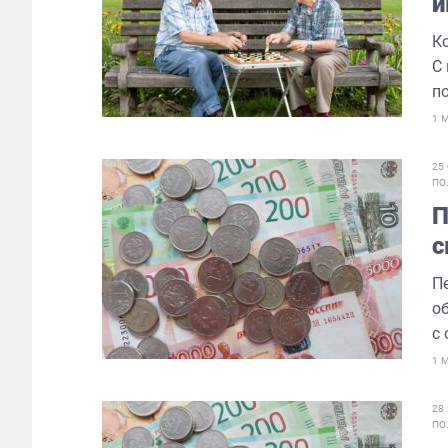
и
К
С
п
1 
25
ПО
П
с
П
о
с
1 
28
ПО