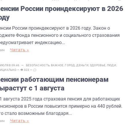
енсии России проиндексируют в 2026
оду
енсии России проиндексируют в 2026 году. Закон о
юджете Фонда пенсионного и социального страхования
редусматривает индексацию...
Читать »
МИН
 ИЮЛЯ В 09:46 —
БЕЗОПАСНОСТЬ
,
ВАЖНОЕ
,
ГОРОД
,
ДЕНЬГИ
,
ЗДОРОВЬЕ
,
ЛЮДИ
,
ИЦИАЛЬНО
— 👁 323 —
енсии работающим пенсионерам
ырастут с 1 августа
 1 августа 2025 года страховая пенсия для работающих
енсионеров в России повысится примерно на 440 рублей.
то стало возможным благодаря...
Читать »
МИН