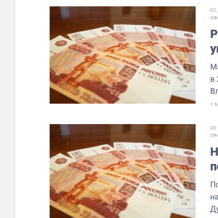
02
ОФ
Р
у
М
в 
В
1 
20
ПР
Н
п
П
н
Д