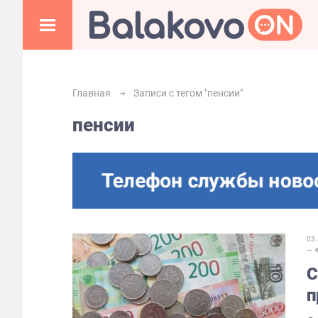
Главная
Записи с тегом "пенсии"
пенсии
03
— 
С
п