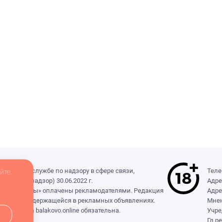
деральной службе по надзору в сфере связи,
Теле
йте.
(Роскомнадзор) 30.06.2022 г.
Адре
ры», «Выборы» оплачены рекламодателями. Редакция
Адре
формации, содержащейся в рекламных объявлениях.
Мнен
сылка на balakovo.online обязательна.
Учре
Гл.р