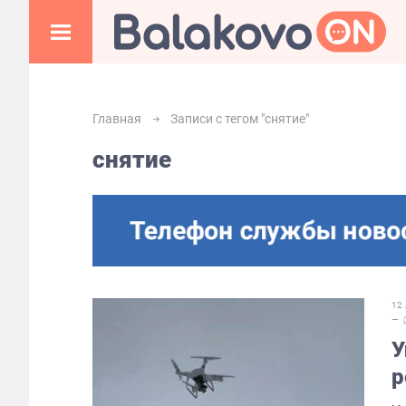
Главная
Записи с тегом "снятие"
снятие
12
—
У
р