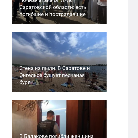
Саратовской области: есть
погибшие и пострадавшие
Стена из пыли. В Саратове и
Энгельсе бушует песчаная
буря
В Балакове погибли женщина