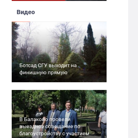
Видео
Ботсад СГУ выходит на
финишную прямую
В Балаково провели
выездное совещание по
благоустройству с участием