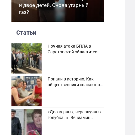
и двое детей. Снова угарный
газ?
Статьи
Ночная атака БПЛА в
Саратовской области: есть
погибшие и пострадавшие
Попали в историю. Как
общественники спасают от
забвения старинные
фотоархивы
«Два верных, неразлучных
голубка…». Вениамин
Кузнецов вспоминает о
своей супруге