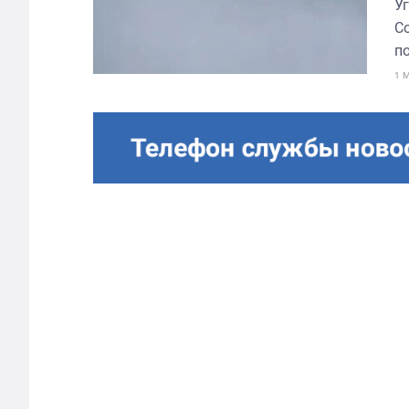
У
С
по
1 