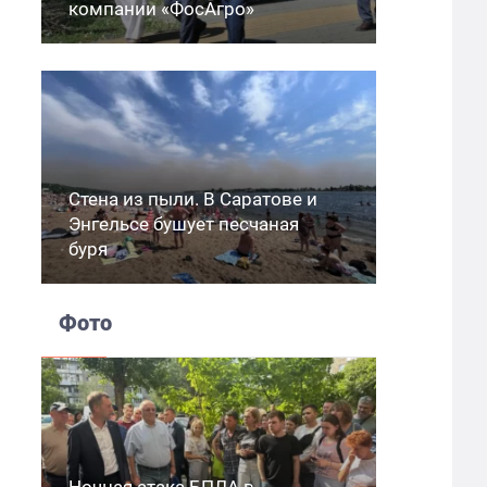
компании «ФосАгро»
Стена из пыли. В Саратове и
Энгельсе бушует песчаная
буря
Фото
Ночная атака БПЛА в