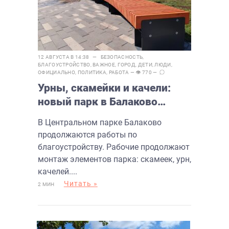
12 АВГУСТА В 14:38 —
БЕЗОПАСНОСТЬ
,
БЛАГОУСТРОЙСТВО
,
ВАЖНОЕ
,
ГОРОД
,
ДЕТИ
,
ЛЮДИ
,
ОФИЦИАЛЬНО
,
ПОЛИТИКА
,
РАБОТА
— 👁 770 —
Урны, скамейки и качели:
новый парк в Балаково
благоустраивают
В Центральном парке Балаково
продолжаются работы по
благоустройству. Рабочие продолжают
монтаж элементов парка: скамеек, урн,
качелей....
Читать »
2 МИН