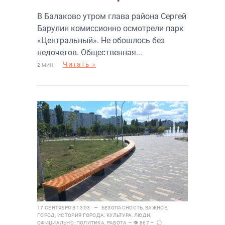
пообещал уволить своего
В Балаково утром глава района Сергей
заместителя
Барулин комиссионно осмотрели парк
«Центральный». Не обошлось без
недочетов. Общественная...
Читать »
2 МИН
17 СЕНТЯБРЯ В 13:53 —
БЕЗОПАСНОСТЬ
,
ВАЖНОЕ
,
ГОРОД
,
ИСТОРИЯ ГОРОДА
,
КУЛЬТУРА
,
ЛЮДИ
,
ОФИЦИАЛЬНО
,
ПОЛИТИКА
,
РАБОТА
— 👁 867 —