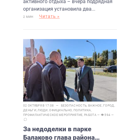
активного отдыха – вчера подрядная
организация установила два...
Читать »
2 МИН
02 ОКТЯБРЯ В 17:08 —
БЕЗОПАСНОСТЬ
,
ВАЖНОЕ
,
ГОРОД
,
ДЕНЬГИ
,
ЛЮДИ
,
ОФИЦИАЛЬНО
,
ПОЛИТИКА
,
ПРОФИЛАКТИЧЕСКОЕ МЕРОПРИЯТИЕ
,
РАБОТА
— 👁 594 —
За недоделки в парке
Балаково глава района