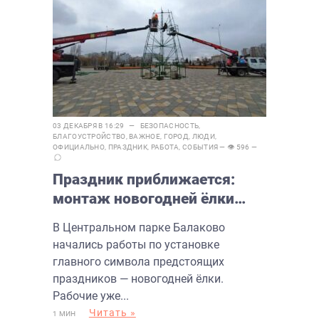
03 ДЕКАБРЯ В 16:29 —
БЕЗОПАСНОСТЬ
,
БЛАГОУСТРОЙСТВО
,
ВАЖНОЕ
,
ГОРОД
,
ЛЮДИ
,
ОФИЦИАЛЬНО
,
ПРАЗДНИК
,
РАБОТА
,
СОБЫТИЯ
— 👁 596 —
Праздник приближается:
монтаж новогодней ёлки
стартовал в Центральном
В Центральном парке Балаково
парке Балаково
начались работы по установке
главного символа предстоящих
праздников — новогодней ёлки.
Рабочие уже...
Читать »
1 МИН