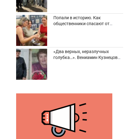
Попали в историю. Как
общественники спасают от
забвения старинные фотоархивы
«Два верных, неразлучных
голубка…». Вениамин Кузнецов
вспоминает о своей супруге