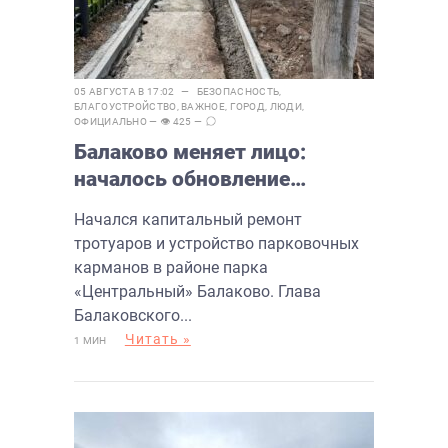
05 АВГУСТА В 17:02 —
БЕЗОПАСНОСТЬ
,
БЛАГОУСТРОЙСТВО
,
ВАЖНОЕ
,
ГОРОД
,
ЛЮДИ
,
ОФИЦИАЛЬНО
— 👁 425 —
Балаково меняет лицо:
началось обновление
тротуаров и парковочных
Начался капитальный ремонт
зон
тротуаров и устройство парковочных
карманов в районе парка
«Центральный» Балаково. Глава
Балаковского...
Читать »
1 МИН