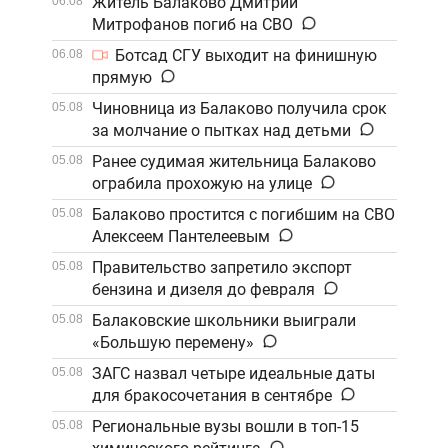
Житель Балаково Дмитрий
06.08
Митрофанов погиб на СВО
Ботсад СГУ выходит на финишную
06.08
прямую
Чиновница из Балаково получила срок
05.08
за молчание о пытках над детьми
Ранее судимая жительница Балаково
05.08
ограбила прохожую на улице
Балаково простится с погибшим на СВО
05.08
Алексеем Пантелеевым
Правительство запретило экспорт
05.08
бензина и дизеля до февраля
Балаковские школьники выиграли
05.08
«Большую перемену»
ЗАГС назвал четыре идеальные даты
05.08
для бракосочетания в сентябре
Региональные вузы вошли в топ-15
05.08