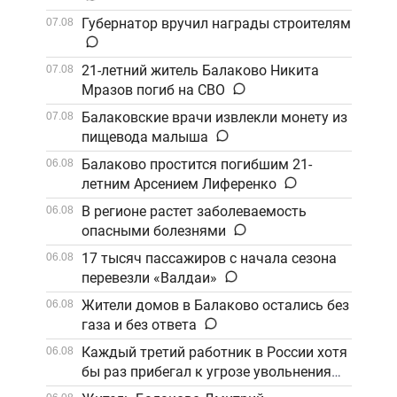
Губернатор вручил награды строителям
07.08
21-летний житель Балаково Никита
07.08
Мразов погиб на СВО
Балаковские врачи извлекли монету из
07.08
пищевода малыша
Балаково простится погибшим 21-
06.08
летним Арсением Лиференко
В регионе растет заболеваемость
06.08
опасными болезнями
17 тысяч пассажиров с начала сезона
06.08
перевезли «Валдаи»
Жители домов в Балаково остались без
06.08
газа и без ответа
Каждый третий работник в России хотя
06.08
бы раз прибегал к угрозе увольнения