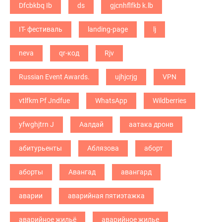
Dfcbkbq Ib
ds
gjcnhflfkb k.lb
IT- фестиваль
landing-page
lj
neva
qr-код
Rjv
Russian Event Awards.
ujhjcrjg
VPN
vtlfkm Pf Jndfue
WhatsApp
Wildberries
yfwghjtrn J
Аалдай
аатака дронв
абитурьенты
Аблязова
аборт
аборты
Авангад
авангард
аварии
аварийная пятиэтажка
аварийное жильё
аварийное жилье