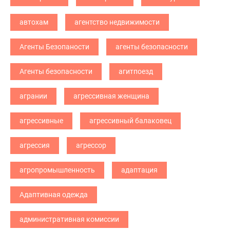
автохам
агентство недвижимости
Агенты Безопаности
агенты безопасности
Агенты безопасности
агитпоезд
агрании
агрессивная женщина
агрессивные
агрессивный балаковец
агрессия
агрессор
агропромышленность
адаптация
Адаптивная одежда
административная комиссии