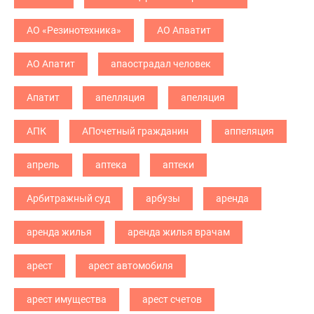
АО «Резинотехника»
АО Апаатит
АО Апатит
апаострадал человек
Апатит
апелляция
апеляция
АПК
АПочетный гражданин
аппеляция
апрель
аптека
аптеки
Арбитражный суд
арбузы
аренда
аренда жилья
аренда жилья врачам
арест
арест автомобиля
арест имущества
арест счетов