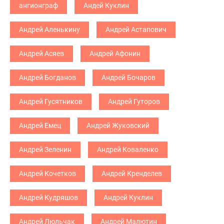
ангионграф
Андей Куклин
Андрей Аленькину
Андрей Астапович
Андрей Асяев
Андрей Афонин
Андрей Богданов
Андрей Бочаров
Андрей Гусятников
Андрей Гуторов
Андрей Емец
Андрей Жуковский
Андрей Зеленин
Андрей Коваленко
Андрей Кочетков
Андрей Кренделев
Андрей Кудряшов
Андрей Куклин
Андрей Люльчак
Андрей Малютин