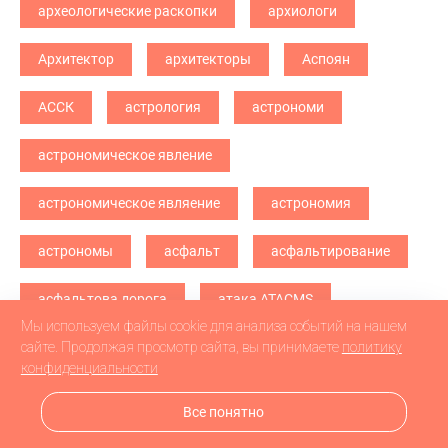
археологические раскопки
архиологи
Архитектор
архитекторы
Аспоян
АССК
астрология
астрономи
астрономическое явление
астрономическое являение
астрономия
астрономы
асфальт
асфальтирование
асфальтова дорога
атака ATACMS
Мы используем файлы cookie для анализа событий на нашем
атака БПЛА
атака дронв
атака дронов
сайте. Продолжая просмотр сайта, вы принимаете
политику
конфиденциальности
атака дронов БПЛА
атака дронов\
Все понятно
атетстаты
Аткарск