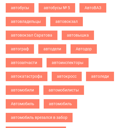
автобусы
автобусы № 5
АвтоВАЗ
автовладельцы
автовокзал
автовокзал Саратова
автовышка
автограф
автодели
Автодор
автозапчасти
автоинспекторы
автокатастрофа
автокросс
автоледи
автомобили
автомобилисты
Автомобиль
автомобиль
автомобиль врезался в забор