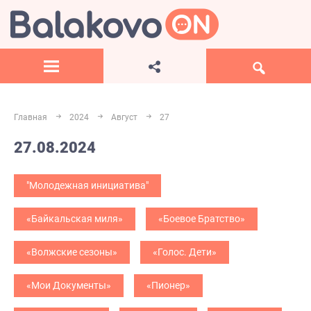
Главная
2024
Август
27
27.08.2024
"Молодежная инициатива"
«Байкальская миля»
«Боевое Братство»
«Волжские сезоны»
«Голос. Дети»
«Мои Документы»
«Пионер»