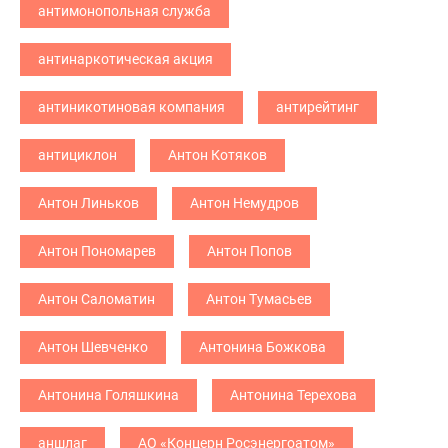
антимонопольная служба
антинаркотическая акция
антиникотиновая компания
антирейтинг
антициклон
Антон Котяков
Антон Линьков
Антон Немудров
Антон Пономарев
Антон Попов
Антон Саломатин
Антон Тумасьев
Антон Шевченко
Антонина Божкова
Антонина Голяшкина
Антонина Терехова
аншлаг
АО «Концерн Росэнергоатом»