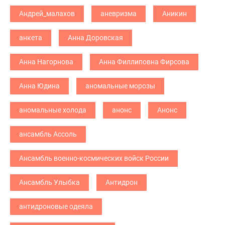
Андрей_малахов
аневризма
Аникин
анкета
Анна Доровская
Анна Нагорнова
Анна Филлиповна Фирсова
Анна Юдина
аномальные морозы
аномальные холода
анонс
Анонс
ансамбль Ассоль
Ансамбль военно-космических войск России
Ансамбль Улыбка
Антидрон
антидроновые одеяла