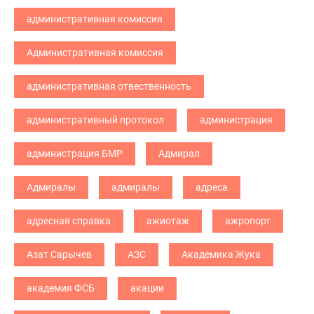
административная комиссия
Административная комиссия
административная отвественность
административный протокол
администрация
администрация БМР
Адмирал
Адмиралы
адмиралы
адреса
адресная справка
ажиотаж
ажропорт
Азат Сарычев
АЗС
Академика Жука
академия ФСБ
акации