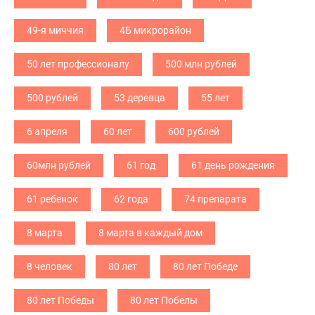
49-я миччия
4Б микрорайон
50 лет профессионалу
500 млн рублей
500 рублей
53 деревца
55 лет
6 апреля
60 лет
600 рублей
60млн рублей
61 год
61 день рождения
61 ребенок
62 года
74 препарата
8 марта
8 марта в каждый дом
8 человек
80 лет
80 лет Победе
80 лет Победы
80 лет Побелы