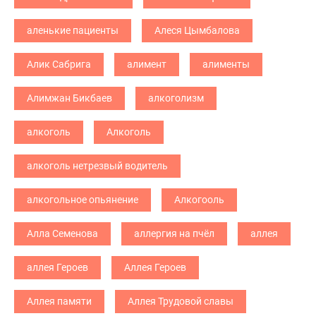
аленькие пациенты
Алеся Цымбалова
Алик Сабрига
алимент
алименты
Алимжан Бикбаев
алкоголизм
алкоголь
Алкоголь
алкоголь нетрезвый водитель
алкогольное опьянение
Алкогооль
Алла Семенова
аллергия на пчёл
аллея
аллея Героев
Аллея Героев
Аллея памяти
Аллея Трудовой славы