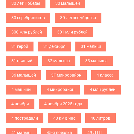
30 лет Победы
30 малышей
30 серебряников
30-летнее убцство
300 млн рублей
301 млн рублей
31 герой
31 декабря
31 малыш
31 пьяный
32 малыша
33 малыша
36 малышей
3Г микрорайон
4 класса
4 машины
4 микрорайон
4 млн рублей
4 ноября
4 ноября 2025 года
4 пострадали
40 км в час
40 литров
41 малыш
45-я поездка
49 ДТП