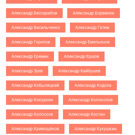
Александр Бессарабов
Александр Борвинок
Александр Васильченко
Александр Гатеж
Александр Горелов
Александр Емельянов
Александр Еремин
Александр Ершов
Александр Зуев
Александр Кайбушев
Александр Кобыляцкий
Александр Кодола
Александр Кокуркин
Александр Колоколов
Александр Колосков
Александр Костин
Александр Кривощёков
Александр Кукушкин