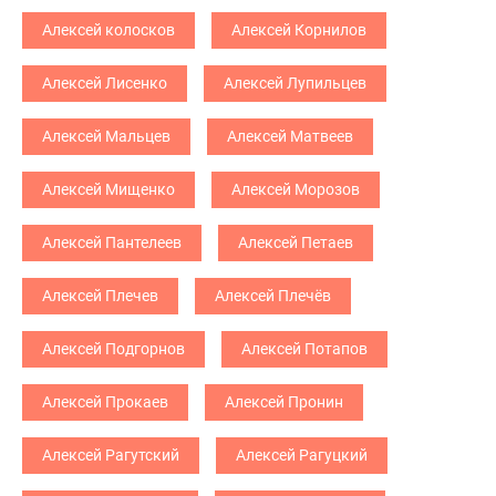
Алексей колосков
Алексей Корнилов
Алексей Лисенко
Алексей Лупильцев
Алексей Мальцев
Алексей Матвеев
Алексей Мищенко
Алексей Морозов
Алексей Пантелеев
Алексей Петаев
Алексей Плечев
Алексей Плечёв
Алексей Подгорнов
Алексей Потапов
Алексей Прокаев
Алексей Пронин
Алексей Рагутский
Алексей Рагуцкий