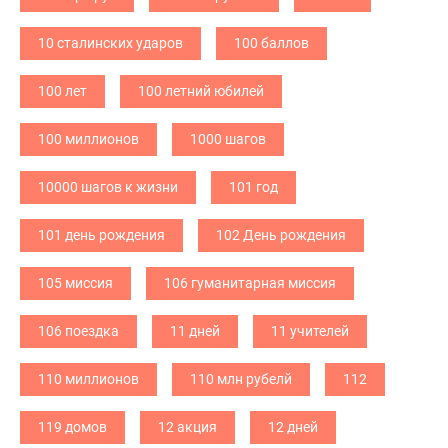
10 сталинских ударов
100 баллов
100 лет
100 летний юбилей
100 миллионов
1000 шагов
10000 шагов к жизни
101 год
101 день рождения
102 День рождения
105 миссия
106 гуманитарная миссия
106 поездка
11 дней
11 учителей
110 миллионов
110 млн рубелй
112
119 домов
12 акция
12 дней