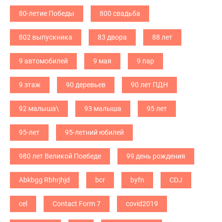
80-летие Победы
800 свадьба
802 выпускника
83 двора
88 лет
9 автомобилей
9 мая
9 пар
9 этаж
90 деревьев
90 лет ПДН
92 малыша\
93 малыша
95 лет
95-лет
95-летний юбилей
980 лет Великой Поебеде
99 день рождения
Abkbgg Rbhrjhjd
bcr
byfn
CDJ
cel
Contact Form 7
covid2019