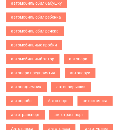
автомобиль сбил бабушку
автомобиль сбил ребенка
автомобиль сбил ренека
автомобильные пробки
автомобильный хатор
автопарк
автопарк предприятия
автопарук
автоподъемник
автопокрышки
автопробег
Автоспорт
автостоянка
автотранспорт
автотраснпорт
Автотрасса
автотрасса
автотуризм