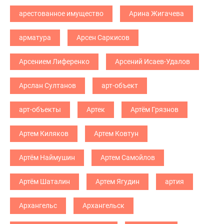
арестованное имущество
Арина Жигачева
арматура
Арсен Саркисов
Арсением Лиференко
Арсений Исаев-Удалов
Арслан Султанов
арт-объект
арт-объекты
Артек
Артём Грязнов
Артем Киляков
Артем Ковтун
Артём Наймушин
Артем Самойлов
Артём Шаталин
Артем Ягудин
артия
Архангельс
Архангельск