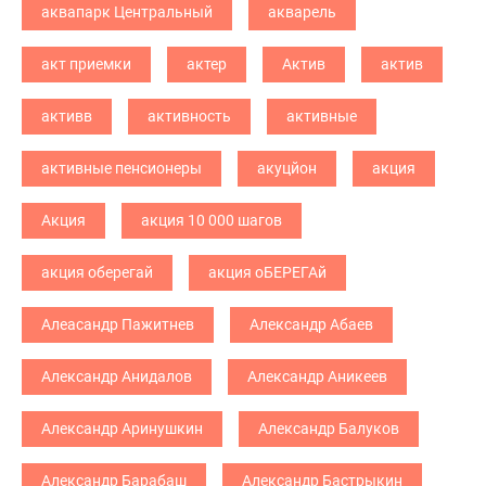
аквапарк Центральный
акварель
акт приемки
актер
Актив
актив
активв
активность
активные
активные пенсионеры
акуцйон
акция
Акция
акция 10 000 шагов
акция оберегай
акция оБЕРЕГАй
Алеасандр Пажитнев
Александр Абаев
Александр Анидалов
Александр Аникеев
Александр Аринушкин
Александр Балуков
Александр Барабаш
Александр Бастрыкин