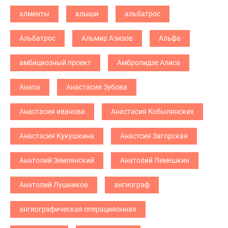
алменты
алыши
альбатрос
Альбатрос
Альмир Азизов
Альфа
амбициозный проект
Амбролидзе Алиса
Анапа
Анастасия Зубова
Анастасия иванова
Анастасия Кобылянских
Анастасия Кукушкина
Анастсия Загорская
Анатолий Землянский
Анатолий Лемешкин
Анатолий Лушников
ангиограф
ангиографическая операцияонная