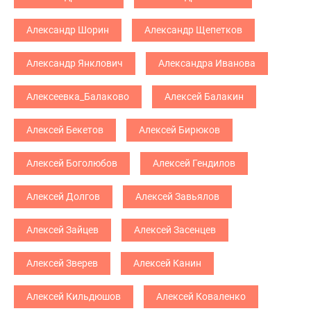
Александр Шорин
Александр Щепетков
Александр Янклович
Александра Иванова
Алексеевка_Балаково
Алексей Балакин
Алексей Бекетов
Алексей Бирюков
Алексей Боголюбов
Алексей Гендилов
Алексей Долгов
Алексей Завьялов
Алексей Зайцев
Алексей Засенцев
Алексей Зверев
Алексей Канин
Алексей Кильдюшов
Алексей Коваленко