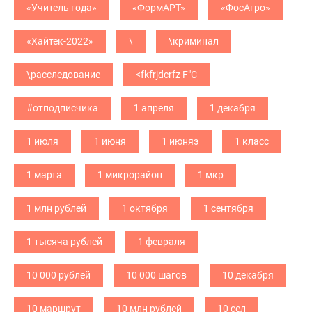
«Учитель года»
«ФормАРТ»
«ФосАгро»
«Хайтек-2022»
\
\криминал
\расследование
<fkfrjdcrfz F"C
#отподписчика
1 апреля
1 декабря
1 июля
1 июня
1 июняэ
1 класс
1 марта
1 микрорайон
1 мкр
1 млн рублей
1 октября
1 сентября
1 тысяча рублей
1 февраля
10 000 рублей
10 000 шагов
10 декабря
10 маршрут
10 млн рублей
10 сел