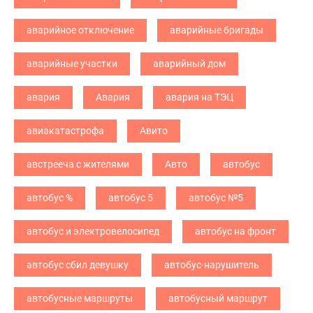
аварийное отключение
аварийные бригады
аварийные участки
аварийный дом
авария
Авария
авария на ТЭЦ
авиакатастрофа
Авито
австрееча с жителями
Авто
автобус
автобус %
автобус 5
автобус №5
автобус и электровелосипед
автобус на фронт
автобус сбил девушку
автобус-нарушитель
автобусные маршруты
автобусный маршрут