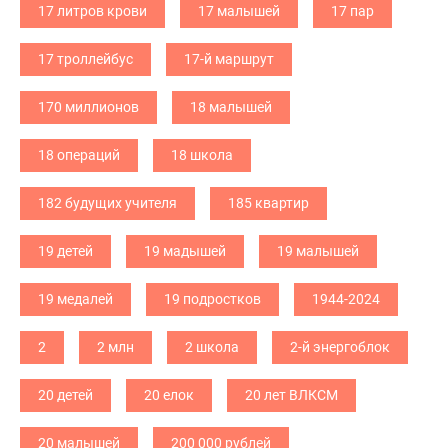
17 литров крови
17 малышей
17 пар
17 троллейбус
17-й маршрут
170 миллионов
18 малышей
18 операций
18 школа
182 будущих учителя
185 квартир
19 детей
19 мадышей
19 малышей
19 медалей
19 подростков
1944-2024
2
2 млн
2 школа
2-й энергоблок
20 детей
20 елок
20 лет ВЛКСМ
20 малышей
200 000 рублей