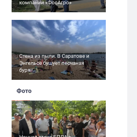
компании «ФосАгро»
Стена из пыли. В Саратове и
Энгельсе бушует песчаная
буря
Фото
Ночная атака БПЛА в