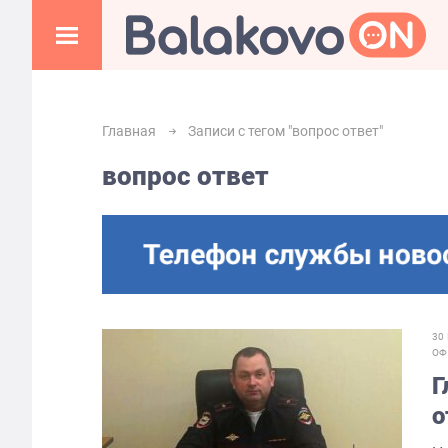
Главная
Записи с тегом "вопрос ответ"
вопрос ответ
30
ОФ
Г
о