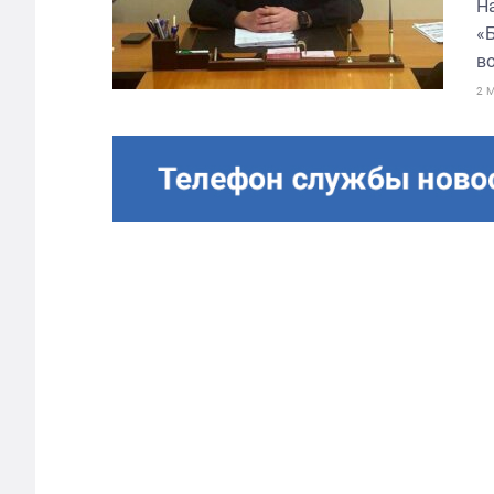
Н
«
в
2 