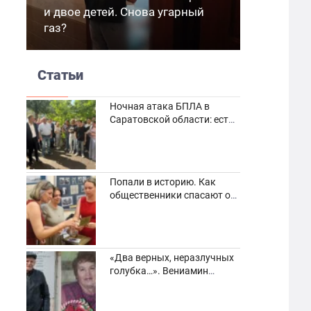
и двое детей. Снова угарный
газ?
Статьи
Ночная атака БПЛА в
Саратовской области: есть
погибшие и пострадавшие
Попали в историю. Как
общественники спасают от
забвения старинные
фотоархивы
«Два верных, неразлучных
голубка…». Вениамин
Кузнецов вспоминает о
своей супруге