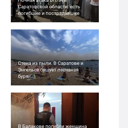
Саратовской области: есть
погибшие и пострадавшие
Стена из пыли. В Саратове и
Энгельсе бушует песчаная
буря
В Балакове погибли женщина