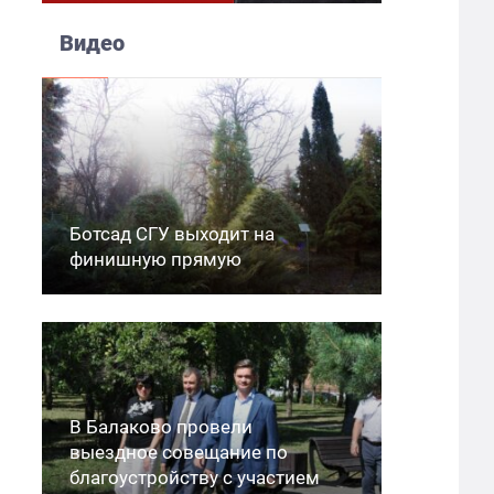
Видео
Ботсад СГУ выходит на
финишную прямую
В Балаково провели
выездное совещание по
благоустройству с участием