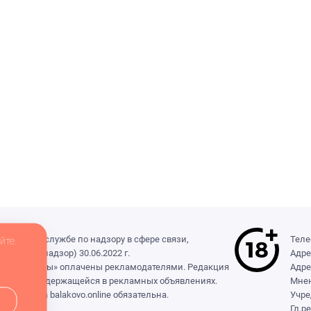
деральной службе по надзору в сфере связи,
Теле
йте.
(Роскомнадзор) 30.06.2022 г.
Адре
ры», «Выборы» оплачены рекламодателями. Редакция
Адре
формации, содержащейся в рекламных объявлениях.
Мнен
сылка на balakovo.online обязательна.
Учре
Гл.р