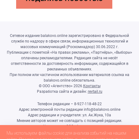
Сетевое издание balakovo.online зарегистрировано в Федеральной
службе по надзору в сфере связи, информационных технологий и
массовых коммуникаций (Роскомнадзор) 30.06.2022 г.
Публикации с пометкой «На правах рекламы», «Партнёры», «Выборы»
оплачены рекламодателями. Редакция сайта не несёт
ответственности за достоверность информации, содержащейся в
рекламных объявлениях.
При полном или частичном использовании материалов ссылка на
balakovo.online обязательна.
© ООО «Агентство»
2026
Контакты
Разработка сайта и дизайн:
revtail.ru
Телефон редакции – 8-927-118-48-22
Адрес электронной почты редакции info@balakovo.online
Адрес редакции и учредителя: ул. Ак.Жука, 10а
Мнение авторов может не совпадать с позицией редакции.
Учредитель: ООО «Агентство»
Гл.редактор Ивлиева Н.Н.
Мы используем файлы cookie для анализа событий на нашем
Настоящий ресурс может содержать материалы 18+