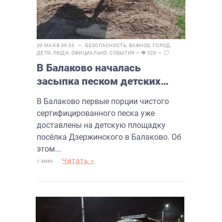
30 МАЯ В 09:33 —
БЕЗОПАСНОСТЬ
,
ВАЖНОЕ
,
ГОРОД
,
ДЕТИ
,
ЛЮДИ
,
ОФИЦИАЛЬНО
,
СОБЫТИЯ
— 👁 528 —
В Балаково началась
засыпка песком детских
площадок
В Балаково первые порции чистого
сертифицированного песка уже
доставлены на детскую площадку
посёлка Дзержинского в Балаково. Об
этом...
Читать »
1 МИН