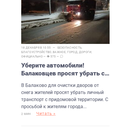
18 ДЕКАБРЯ В 10:55 —
БЕЗОПАСНОСТЬ
,
БЛАГОУСТРОЙСТВО
,
ВАЖНОЕ
,
ГОРОД
,
ДОРОГИ
,
ОФИЦИАЛЬНО
— 👁 575 —
Уберите автомобили!
Балаковцев просят убрать со
дворов личные машины
В Балаково для очистки дворов от
снега жителей просят убрать личный
транспорт с придомовой территории. С
просьбой к жителям города...
Читать »
2 МИН