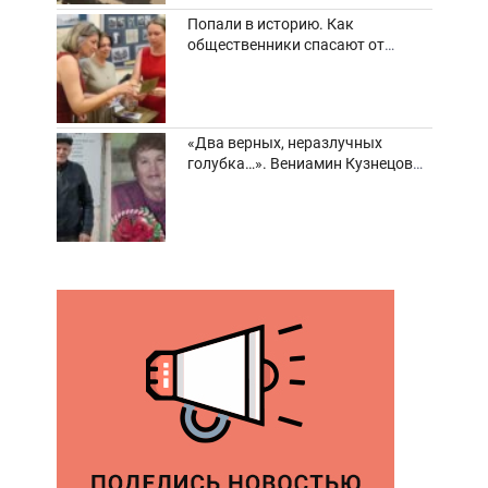
Попали в историю. Как
общественники спасают от
забвения старинные фотоархивы
«Два верных, неразлучных
голубка…». Вениамин Кузнецов
вспоминает о своей супруге