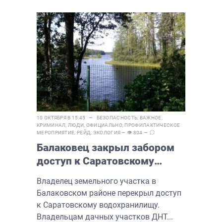
10 ОКТЯБРЯ В 15:45 —
БЕЗОПАСНОСТЬ
,
ВАЖНОЕ
,
КРИМИНАЛ
,
ЛЮДИ
,
ОФИЦИАЛЬНО
,
ПРОФИЛАКТИЧЕСКОЕ
МЕРОПРИЯТИЕ
,
РЕЙД
,
ЭКОЛОГИЯ
— 👁 804 —
Балаковец закрыл забором
доступ к Саратовскому
водохранилищу
Владелец земельного участка в
Балаковском районе перекрыл доступ
к Саратовскому водохранилищу.
Владельцам дачных участков ДНТ...