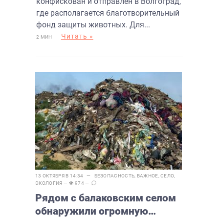
конфискован и отправлен в Волгоград,
где располагается благотворительный
фонд защиты животных. Для...
Читать »
2 МИН
13 ОКТЯБРЯ В 14:34 —
БЕЗОПАСНОСТЬ
,
ВАЖНОЕ
,
СЕЛО
,
ЭКОЛОГИЯ
— 👁 974 —
Рядом с балаковским селом
обнаружили огромную