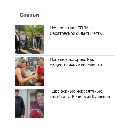
Статьи
Ночная атака БПЛА в
Саратовской области: есть
погибшие и пострадавшие
Попали в историю. Как
общественники спасают от
забвения старинные фотоархивы
«Два верных, неразлучных
голубка…». Вениамин Кузнецов
вспоминает о своей супруге