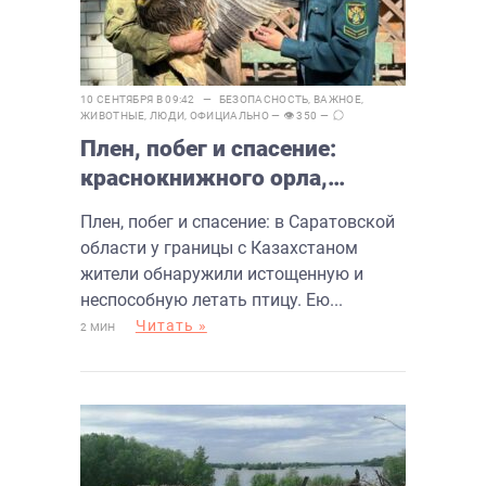
10 СЕНТЯБРЯ В 09:42 —
БЕЗОПАСНОСТЬ
,
ВАЖНОЕ
,
ЖИВОТНЫЕ
,
ЛЮДИ
,
ОФИЦИАЛЬНО
— 👁 350 —
Плен, побег и спасение:
краснокнижного орла,
изъяли у браконьеров
Плен, побег и спасение: в Саратовской
области у границы с Казахстаном
жители обнаружили истощенную и
неспособную летать птицу. Ею...
Читать »
2 МИН