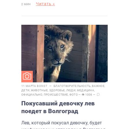
Читать »
2 МИН
11 МАРТА В 09:07 —
БЛАГОТВОРИТЕЛЬНОСТЬ
,
ВАЖНОЕ
,
ДЕТИ
,
ЖИВОТНЫЕ
,
ЗДОРОВЬЕ
,
ЛЮДИ
,
МЕДИЦИНА
,
ОФИЦИАЛЬНО
,
ПРОИСШЕСТВИЕ
,
ФОТО
— 👁 1006 —
Покусавший девочку лев
поедет в Волгоград
Лев, который покусал девочку, будет