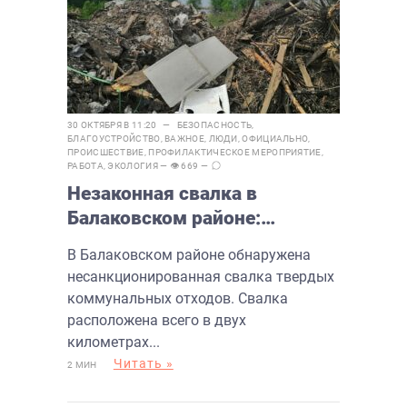
30 ОКТЯБРЯ В 11:20 —
БЕЗОПАСНОСТЬ
,
БЛАГОУСТРОЙСТВО
,
ВАЖНОЕ
,
ЛЮДИ
,
ОФИЦИАЛЬНО
,
ПРОИСШЕСТВИЕ
,
ПРОФИЛАКТИЧЕСКОЕ МЕРОПРИЯТИЕ
,
РАБОТА
,
ЭКОЛОГИЯ
— 👁 669 —
Незаконная свалка в
Балаковском районе:
местные власти несут
В Балаковском районе обнаружена
ответственность за
несанкционированная свалка твердых
ликвидацию
коммунальных отходов. Свалка
расположена всего в двух
километрах...
Читать »
2 МИН