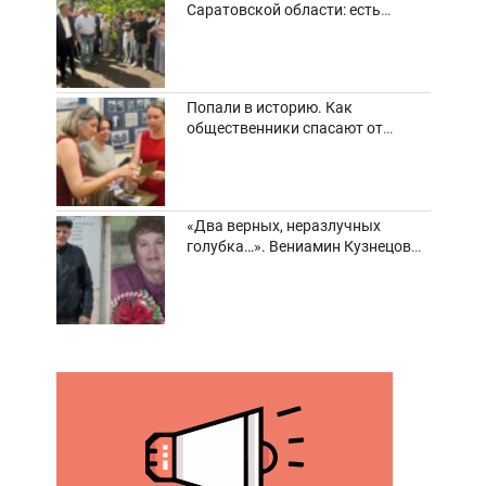
Саратовской области: есть
погибшие и пострадавшие
Попали в историю. Как
общественники спасают от
забвения старинные фотоархивы
«Два верных, неразлучных
голубка…». Вениамин Кузнецов
вспоминает о своей супруге