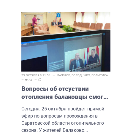
25 ОКТЯБРЯ В 11:54 —
ВАЖНОЕ
,
ГОРОД
,
ЖКХ
,
ПОЛИТИКА
— 👁 721 —
Вопросы об отсуствии
отопления балаковцы смогут
задать министру в прямом
Сегодня, 25 октября пройдет прямой
эфире
эфир по вопросам прохождения в
Саратовской области отопительного
сезона. У жителей Балаково...