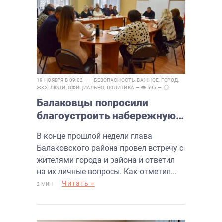
19 НОЯБРЯ В 09:02 —
БЕЗОПАСНОСТЬ
,
ВАЖНОЕ
,
ГОРОД
,
ЖКХ
,
ЛЮДИ
,
ОФИЦИАЛЬНО
,
ПОЛИТИКА
— 👁 595 —
Балаковцы попросили
благоустроить набережную и
создать автодром для
В конце прошлой недели глава
картинга
Балаковского района провел встречу с
жителями города и района и ответил
на их личные вопросы. Как отметил...
Читать »
2 МИН