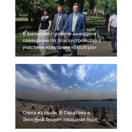
В Балаково провели выездное
совещание по благоустройству с
участием компании «ФосАгро»
Стена из пыли. В Саратове и
Энгельсе бушует песчаная буря