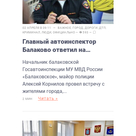
02 АПРЕЛЯ В 09:11 —
ВАЖНОЕ
,
ГОРОД
,
ДОРОГИ
,
ДТП
,
КРИМИНАЛ
,
ЛЮДИ
,
ОФИЦИАЛЬНО
— 👁 593 —
Главный автоинспектор
Балаково ответил на
вопросы
Начальник балаковской
Госавтоинспекции МУ МВД России
«Балаковское», майор полиции
Алексей Корнилов провел встречу с
жителями города,...
Читать »
2 МИН