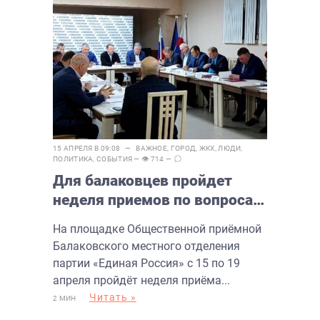
15 АПРЕЛЯ В 09:08 —
ВАЖНОЕ
,
ГОРОД
,
ЖКХ
,
ЛЮДИ
,
ПОЛИТИКА
,
СОБЫТИЯ
— 👁 714 —
Для балаковцев пройдет
неделя приемов по вопросам
ЖКХ
На площадке Общественной приёмной
Балаковского местного отделения
партии «Единая Россия» с 15 по 19
апреля пройдёт неделя приёма...
Читать »
2 МИН