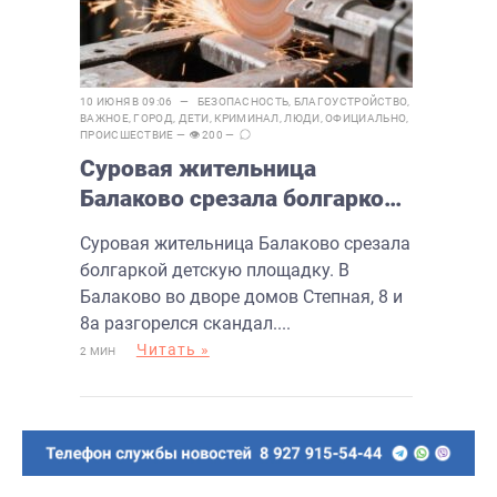
10 ИЮНЯ В 09:06 —
БЕЗОПАСНОСТЬ
,
БЛАГОУСТРОЙСТВО
,
ВАЖНОЕ
,
ГОРОД
,
ДЕТИ
,
КРИМИНАЛ
,
ЛЮДИ
,
ОФИЦИАЛЬНО
,
ПРОИСШЕСТВИЕ
— 👁 200 —
Суровая жительница
Балаково срезала болгаркой
детскую площадку
Суровая жительница Балаково срезала
болгаркой детскую площадку. В
Балаково во дворе домов Степная, 8 и
8а разгорелся скандал....
Читать »
2 МИН