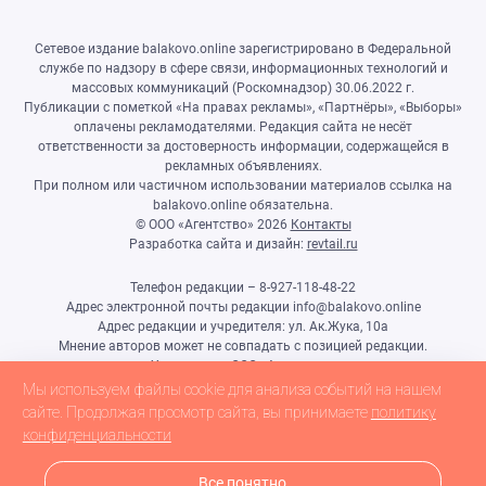
Сетевое издание balakovo.online зарегистрировано в Федеральной
службе по надзору в сфере связи, информационных технологий и
массовых коммуникаций (Роскомнадзор) 30.06.2022 г.
Публикации с пометкой «На правах рекламы», «Партнёры», «Выборы»
оплачены рекламодателями. Редакция сайта не несёт
ответственности за достоверность информации, содержащейся в
рекламных объявлениях.
При полном или частичном использовании материалов ссылка на
balakovo.online обязательна.
© ООО «Агентство»
2026
Контакты
Разработка сайта и дизайн:
revtail.ru
Телефон редакции – 8-927-118-48-22
Адрес электронной почты редакции info@balakovo.online
Адрес редакции и учредителя: ул. Ак.Жука, 10а
Мнение авторов может не совпадать с позицией редакции.
Учредитель: ООО «Агентство»
Гл.редактор Ивлиева Н.Н.
Мы используем файлы cookie для анализа событий на нашем
Настоящий ресурс может содержать материалы 18+
сайте. Продолжая просмотр сайта, вы принимаете
политику
конфиденциальности
Все понятно