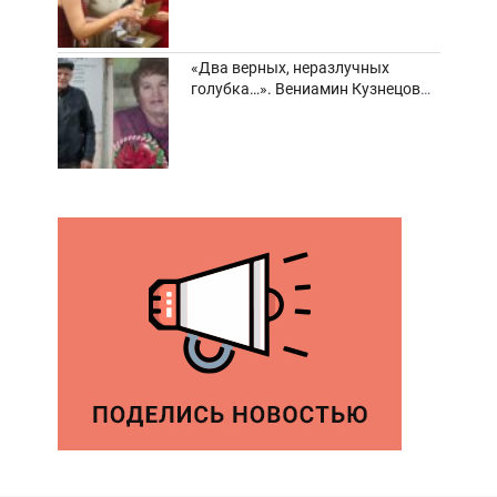
«Два верных, неразлучных
голубка…». Вениамин Кузнецов
вспоминает о своей супруге