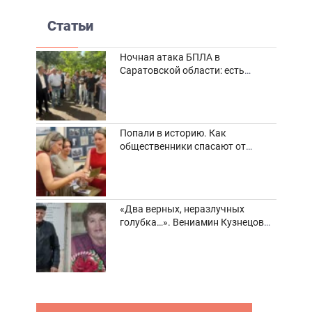
Статьи
Ночная атака БПЛА в
Саратовской области: есть
погибшие и пострадавшие
Попали в историю. Как
общественники спасают от
забвения старинные фотоархивы
«Два верных, неразлучных
голубка…». Вениамин Кузнецов
вспоминает о своей супруге