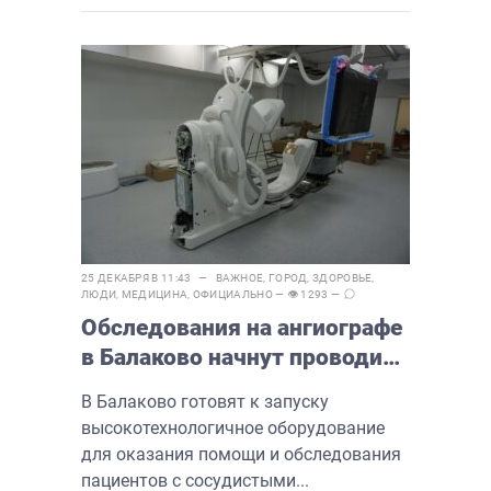
25 ДЕКАБРЯ В 11:43 —
ВАЖНОЕ
,
ГОРОД
,
ЗДОРОВЬЕ
,
ЛЮДИ
,
МЕДИЦИНА
,
ОФИЦИАЛЬНО
— 👁 1293 —
Обследования на ангиографе
в Балаково начнут проводить
в следующем году
В Балаково готовят к запуску
высокотехнологичное оборудование
для оказания помощи и обследования
пациентов с сосудистыми...