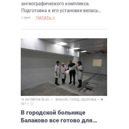
ангиографического комплекса.
Подготовка к его установке велась...
Читать »
1 МИН
16 ОКТЯБРЯ В 08:34 —
ВАЖНОЕ
,
ГОРОД
,
ЗДОРОВЬЕ
— 👁
787 —
В городской больнице
Балаково все готово для
установки ангиографа