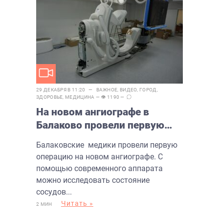
29 ДЕКАБРЯ В 11:20 —
ВАЖНОЕ
,
ВИДЕО
,
ГОРОД
,
ЗДОРОВЬЕ
,
МЕДИЦИНА
— 👁 1190 —
На новом ангиографе в
Балаково провели первую
операцию
Балаковские медики провели первую
операцию на новом ангиографе. С
помощью современного аппарата
можно исследовать состояние
сосудов...
Читать »
2 МИН