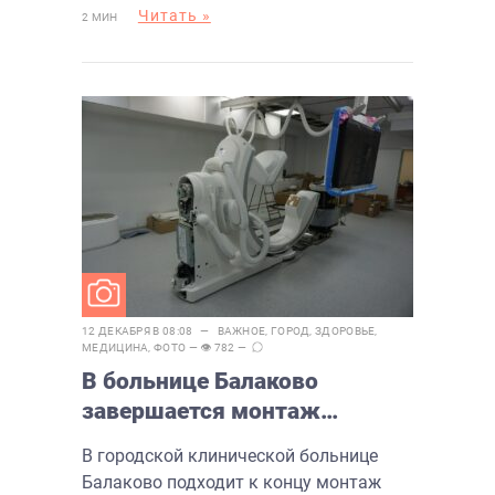
Читать »
2 МИН
12 ДЕКАБРЯ В 08:08 —
ВАЖНОЕ
,
ГОРОД
,
ЗДОРОВЬЕ
,
МЕДИЦИНА
,
ФОТО
— 👁 782 —
В больнице Балаково
завершается монтаж
ангиографа
В городской клинической больнице
Балаково подходит к концу монтаж