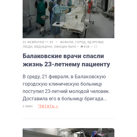
22 ФЕВРАЛЯ В 11:33 —
ВАЖНОЕ
,
ГОРОД
,
ЗДОРОВЬЕ
,
ЛЮДИ
,
МЕДИЦИНА
,
ОФИЦИАЛЬНО
— 👁 838 —
Балаковские врачи спасли
жизнь 23-летнему пациенту
В среду, 21 февраля, в Балаковскую
городскую клиническую больницу
поступил 23-летний молодой человек.
Доставила его в больницу бригада...
Читать »
2 МИН