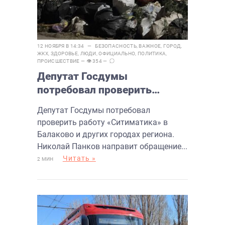
12 НОЯБРЯ В 14:34 —
БЕЗОПАСНОСТЬ
,
ВАЖНОЕ
,
ГОРОД
,
ЖКХ
,
ЗДОРОВЬЕ
,
ЛЮДИ
,
ОФИЦИАЛЬНО
,
ПОЛИТИКА
,
ПРОИСШЕСТВИЕ
— 👁 354 —
Депутат Госдумы
потребовал проверить
работу «Ситиматика» в
Депутат Госдумы потребовал
Балаково и других городах
проверить работу «Ситиматика» в
Балаково и других городах региона.
Николай Панков направит обращение...
Читать »
2 МИН