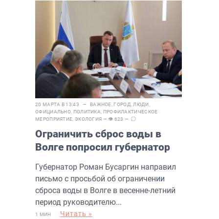
20 МАРТА В 13:43 —
ВАЖНОЕ
,
ГОРОД
,
ЛЮДИ
,
ОФИЦИАЛЬНО
,
ПОЛИТИКА
,
ПРОФИЛАКТИЧЕСКОЕ
МЕРОПРИЯТИЕ
,
ЭКОЛОГИЯ
— 👁 623 —
Ограничить сброс воды в
Волге попросил губернатор
Губернатор Роман Бусаргин направил
письмо с просьбой об ограничении
сброса воды в Волге в весенне-летний
период руководителю...
Читать »
1 МИН