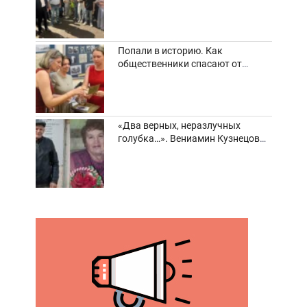
погибшие и пострадавшие
Попали в историю. Как
общественники спасают от
забвения старинные фотоархивы
«Два верных, неразлучных
голубка…». Вениамин Кузнецов
вспоминает о своей супруге