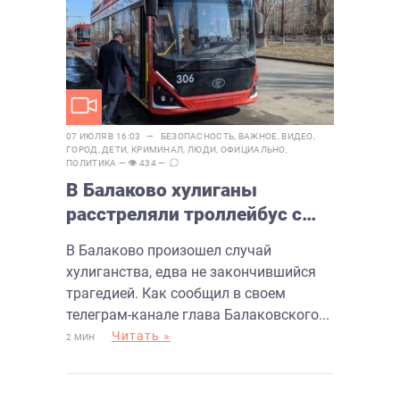
07 ИЮЛЯ В 16:03 —
БЕЗОПАСНОСТЬ
,
ВАЖНОЕ
,
ВИДЕО
,
ГОРОД
,
ДЕТИ
,
КРИМИНАЛ
,
ЛЮДИ
,
ОФИЦИАЛЬНО
,
ПОЛИТИКА
— 👁 434 —
В Балаково хулиганы
расстреляли троллейбус с
пассажирами
В Балаково произошел случай
хулиганства, едва не закончившийся
трагедией. Как сообщил в своем
телеграм-канале глава Балаковского...
Читать »
2 МИН