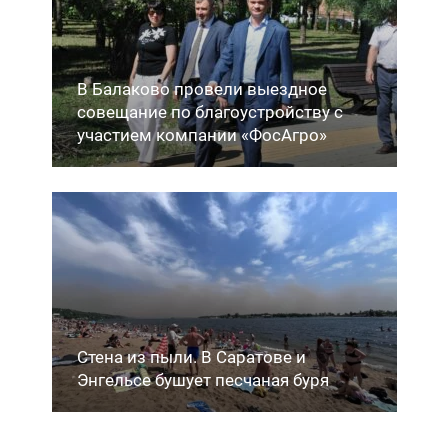
В Балаково провели выездное
совещание по благоустройству с
участием компании «ФосАгро»
Стена из пыли. В Саратове и
Энгельсе бушует песчаная буря