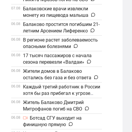
Балаковские врачи извлекли
07.08
монету из пищевода малыша
Балаково простится погибшим 21-
06.08
летним Арсением Лиференко
В регионе растет заболеваемость
06.08
опасными болезнями
17 тысяч пассажиров с начала
06.08
сезона перевезли «Валдаи»
Жители домов в Балаково
06.08
остались без газа и без ответа
Каждый третий работник в России
06.08
хотя бы раз прибегал к угрозе
увольнения
Житель Балаково Дмитрий
06.08
Митрофанов погиб на СВО
Ботсад СГУ выходит на
06.08
финишную прямую