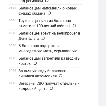
над регионом
Балаковцам напомнили о новых
05.08
схемах обмана
Труженица тыла из Балаково
04.08
отметила 100-летний юбилей
Балаковцев зовут на велопробег в
04.08
День флага
В Балаково задержали
04.08
многодетную мать, скрывавшуюся
от алиментов
Балаковцам запретили разводить
04.08
костры
За пьяную езду балаковец
04.08
лишился автомобиля
Ветераны СВО получат отдельный
04.08
кадровый центр