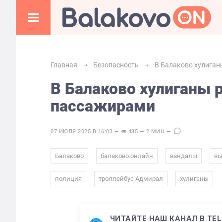
Главная
Безопасность
В Балаково хулиган
В Балаково хулиганы 
пассажирами
07 ИЮЛЯ 2025 В 16:03 — 👁 435 — 2 МИН —
,
,
,
Балаково
балаково.онлайн
вандалы
вы
,
,
полиция
троллейбус Адмирал
хулиганы
ЧИТАЙТЕ НАШ КАНАЛ В TE