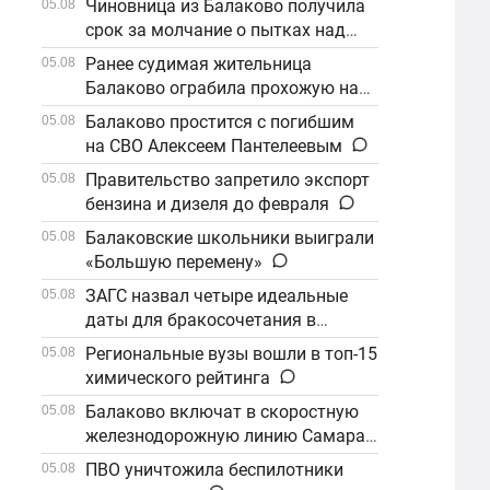
Чиновница из Балаково получила
05.08
срок за молчание о пытках над
детьми
Ранее судимая жительница
05.08
Балаково ограбила прохожую на
улице
Балаково простится с погибшим
05.08
на СВО Алексеем Пантелеевым
Правительство запретило экспорт
05.08
бензина и дизеля до февраля
Балаковские школьники выиграли
05.08
«Большую перемену»
ЗАГС назвал четыре идеальные
05.08
даты для бракосочетания в
сентябре
Региональные вузы вошли в топ-15
05.08
химического рейтинга
Балаково включат в скоростную
05.08
железнодорожную линию Самара–
Саратов
ПВО уничтожила беспилотники
05.08