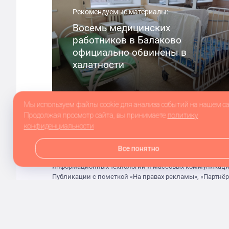
Рекомендуемые материалы:
Восемь медицинских
работников в Балаково
официально обвинены в
халатности
Мы используем файлы cookie для анализа событий на нашем са
Продолжая просмотр сайта, вы принимаете
политику
конфиденциальности
Все понятно
Сетевое издание balakovo.online зарегистрировано в Фе
информационных технологий и массовых коммуникаций 
Публикации с пометкой «На правах рекламы», «Партнё
сайта не несёт ответственности за достоверность ин
При полном или частичном использовании материалов с
© ООО «Агентство»
2026
Контакты
Разработка сайта и дизайн:
revtail.ru