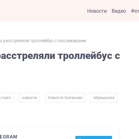
Новости
Видео
Фо
ы расстреляли троллейбус с пассажирами
расстреляли троллейбус с
,
,
,
,
стрел
новости
Новости Балаково
обращение
LEGRAM