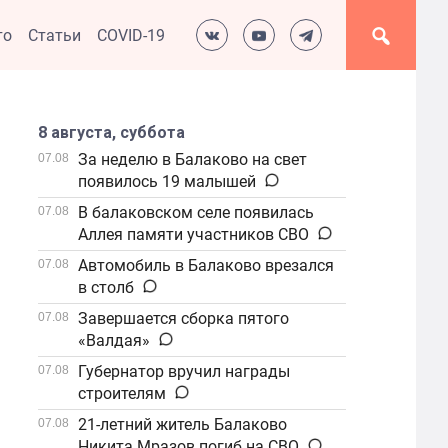
то
Статьи
COVID-19
8 августа, суббота
За неделю в Балаково на свет
07.08
появилось 19 малышей
В балаковском селе появилась
07.08
Аллея памяти участников СВО
Автомобиль в Балаково врезался
07.08
в столб
Завершается сборка пятого
07.08
«Валдая»
Губернатор вручил награды
07.08
строителям
21-летний житель Балаково
07.08
Никита Мразов погиб на СВО