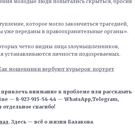
ления молодые люди попытались скрыться, бросив
тупление, которое могло закончиться трагедией,
лы уже переданы в правоохранительные органы».
которых четко видны лица злоумышленников,
мя устанавливаются личности подозреваемых.
Как мошенники вербуют курьеров: портрет
, привлечь внимание к проблеме или рассказать
ne — 8-927-915-54-44 — WhatsApp,Telegram,
м отдельное спасибо!
нал
. Здесь — всё о жизни Балакова
.