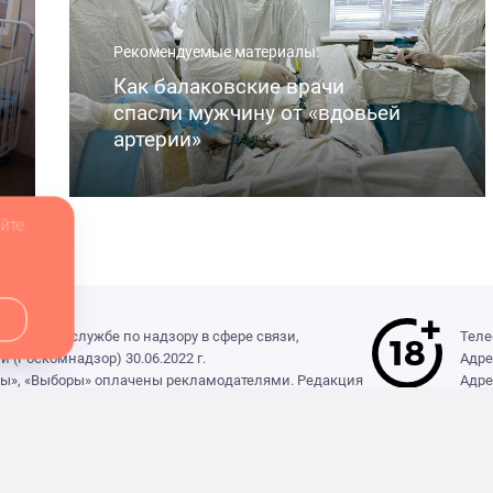
Рекомендуемые материалы:
Как балаковские врачи
спасли мужчину от «вдовьей
артерии»
йте.
деральной службе по надзору в сфере связи,
Теле
(Роскомнадзор) 30.06.2022 г.
Адре
ры», «Выборы» оплачены рекламодателями. Редакция
Адре
формации, содержащейся в рекламных объявлениях.
Мнен
сылка на balakovo.online обязательна.
Учре
Гл.р
Наст