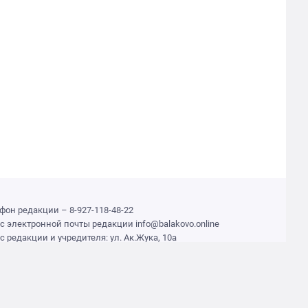
фон редакции – 8-927-118-48-22
с электронной почты редакции info@balakovo.online
с редакции и учредителя: ул. Ак.Жука, 10а
ие авторов может не совпадать с позицией редакции.
дитель: ООО «Агентство»
едактор Ивлиева Н.Н.
оящий ресурс может содержать материалы 18+