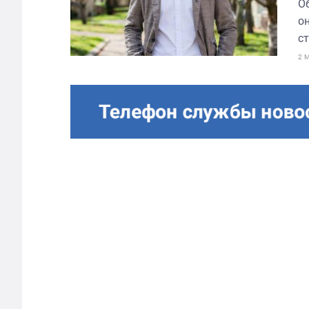
О
о
ст
2 