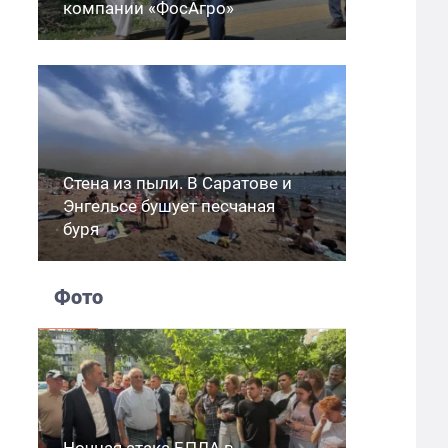
компании «ФосАгро»
Стена из пыли. В Саратове и
Энгельсе бушует песчаная
буря
Фото
Ночная атака БПЛА в