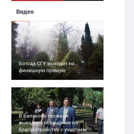
Видео
Ботсад СГУ выходит на
финишную прямую
В Балаково провели
выездное совещание по
благоустройству с участием