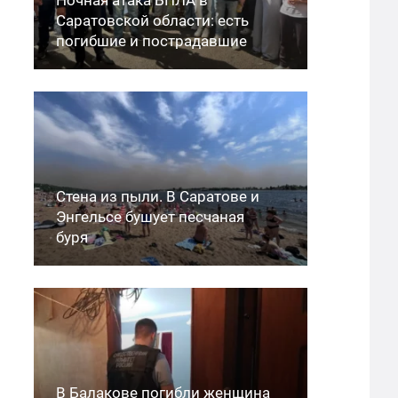
Саратовской области: есть
погибшие и пострадавшие
Стена из пыли. В Саратове и
Энгельсе бушует песчаная
буря
В Балакове погибли женщина