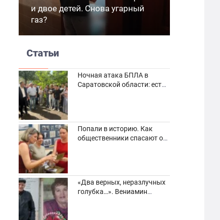
и двое детей. Снова угарный
газ?
Статьи
Ночная атака БПЛА в
Саратовской области: есть
погибшие и пострадавшие
Попали в историю. Как
общественники спасают от
забвения старинные
фотоархивы
«Два верных, неразлучных
голубка…». Вениамин
Кузнецов вспоминает о
своей супруге