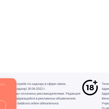
деральной службе по надзору в сфере связи,
Теле
йте.
(Роскомнадзор) 30.06.2022 г.
Адре
ры», «Выборы» оплачены рекламодателями. Редакция
Адре
формации, содержащейся в рекламных объявлениях.
Мнен
сылка на balakovo.online обязательна.
Учре
Гл.р