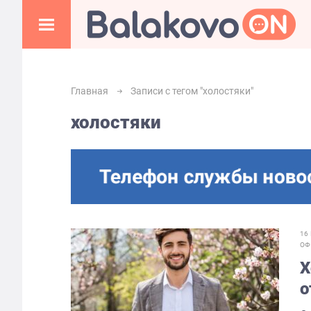
Главная
Записи с тегом "холостяки"
холостяки
16
ОФ
Х
о
п