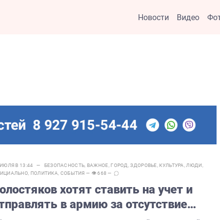
Новости
Видео
Фо
 ИЮЛЯ В 13:44 —
БЕЗОПАСНОСТЬ
,
ВАЖНОЕ
,
ГОРОД
,
ЗДОРОВЬЕ
,
КУЛЬТУРА
,
ЛЮДИ
,
ИЦИАЛЬНО
,
ПОЛИТИКА
,
СОБЫТИЯ
— 👁 668 —
олостяков хотят ставить на учет и
тправлять в армию за отсутствие
рогресса в отношениях