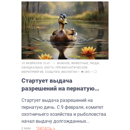
10 ФЕВРАЛЯ В 10:41 —
ВАЖНОЕ
,
ЖИВОТНЫЕ
,
ЛЮДИ
,
ОФИЦИАЛЬНО
,
ОХОТА
,
ПРОФИЛАКТИЧЕСКОЕ
МЕРОПРИЯТИЕ
,
СОБЫТИЯ
,
ЭКОЛОГИЯ
— 👁 290 —
Стартует выдача
разрешений на пернатую
дичь
Стартует выдача разрешений на
пернатую дичь. С 9 февраля, комитет
охотничьего хозяйства и рыболовства
начал выдачу долгожданных...
Читать »
2 МИН