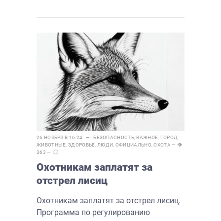
26 НОЯБРЯ В 16:24 —
БЕЗОПАСНОСТЬ
,
ВАЖНОЕ
,
ГОРОД
,
ЖИВОТНЫЕ
,
ЗДОРОВЬЕ
,
ЛЮДИ
,
ОФИЦИАЛЬНО
,
ОХОТА
— 👁
363 —
Охотникам заплатят за
отстрел лисиц
Охотникам заплатят за отстрел лисиц.
Программа по регулированию