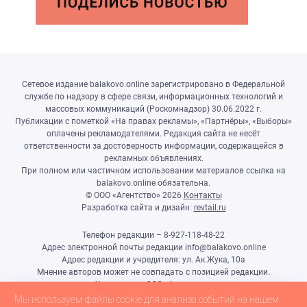
Сетевое издание balakovo.online зарегистрировано в Федеральной
службе по надзору в сфере связи, информационных технологий и
массовых коммуникаций (Роскомнадзор) 30.06.2022 г.
Публикации с пометкой «На правах рекламы», «Партнёры», «Выборы»
оплачены рекламодателями. Редакция сайта не несёт
ответственности за достоверность информации, содержащейся в
рекламных объявлениях.
При полном или частичном использовании материалов ссылка на
balakovo.online обязательна.
© ООО «Агентство»
2026
Контакты
Разработка сайта и дизайн:
revtail.ru
Телефон редакции – 8-927-118-48-22
Адрес электронной почты редакции info@balakovo.online
Адрес редакции и учредителя: ул. Ак.Жука, 10а
Мнение авторов может не совпадать с позицией редакции.
Учредитель: ООО «Агентство»
Гл.редактор Ивлиева Н.Н.
Мы используем файлы cookie для анализа событий на нашем