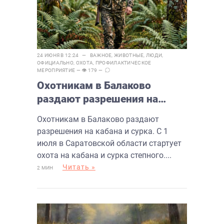
24 ИЮНЯ В 12:24 —
ВАЖНОЕ
,
ЖИВОТНЫЕ
,
ЛЮДИ
,
ОФИЦИАЛЬНО
,
ОХОТА
,
ПРОФИЛАКТИЧЕСКОЕ
МЕРОПРИЯТИЕ
— 👁 179 —
Охотникам в Балаково
раздают разрешения на
кабана и сурка
Охотникам в Балаково раздают
разрешения на кабана и сурка. С 1
июля в Саратовской области стартует
охота на кабана и сурка степного....
Читать »
2 МИН