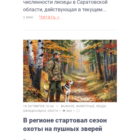
численности лисицы в Саратовской
области, действующая в текущем...
Читать »
2 МИН
16 ОКТЯБРЯ В 16:34 —
ВАЖНОЕ
,
ЖИВОТНЫЕ
,
ЛЮДИ
,
ОФИЦИАЛЬНО
,
ОХОТА
— 👁 363 —
В регионе стартовал сезон
охоты на пушных зверей