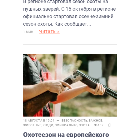
В регионе стартовал сезон охоты на
пушных зверей. С 15 октября в регионе
официально стартовал осенне-зимний
сезон охоты. Как сообщает...
Читать »
1 МИН
18 АВГУСТА В 10:04 —
БЕЗОПАСНОСТЬ
,
ВАЖНОЕ
,
ЖИВОТНЫЕ
,
ЛЮДИ
,
ОФИЦИАЛЬНО
,
ОХОТА
— 👁 407 —
Охотсезон на европейского