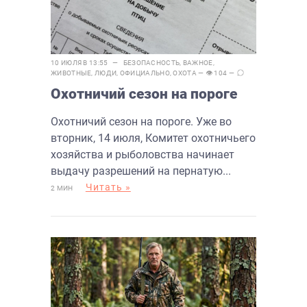
10 ИЮЛЯ В 13:55 —
БЕЗОПАСНОСТЬ
,
ВАЖНОЕ
,
ЖИВОТНЫЕ
,
ЛЮДИ
,
ОФИЦИАЛЬНО
,
ОХОТА
— 👁 104 —
Охотничий сезон на пороге
Охотничий сезон на пороге. Уже во
вторник, 14 июля, Комитет охотничьего
хозяйства и рыболовства начинает
выдачу разрешений на пернатую...
Читать »
2 МИН