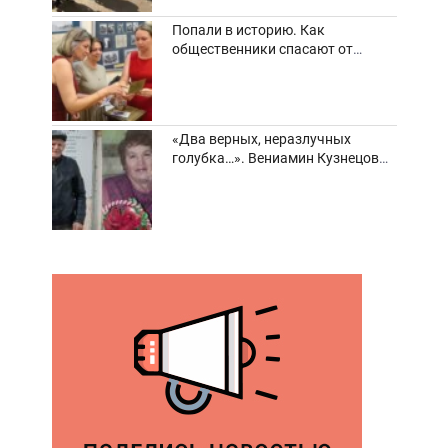
Попали в историю. Как
общественники спасают от
забвения старинные фотоархивы
«Два верных, неразлучных
голубка…». Вениамин Кузнецов
вспоминает о своей супруге