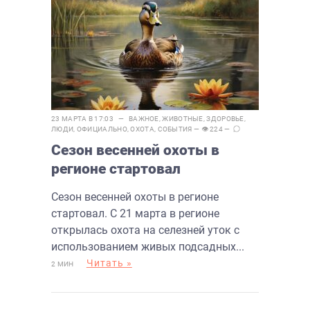
23 МАРТА В 17:03 —
ВАЖНОЕ
,
ЖИВОТНЫЕ
,
ЗДОРОВЬЕ
,
ЛЮДИ
,
ОФИЦИАЛЬНО
,
ОХОТА
,
СОБЫТИЯ
— 👁 224 —
Сезон весенней охоты в
регионе стартовал
Сезон весенней охоты в регионе
стартовал. С 21 марта в регионе
открылась охота на селезней уток с
использованием живых подсадных...
Читать »
2 МИН