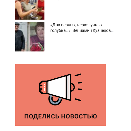
забвения старинные фотоархивы
«Два верных, неразлучных
голубка…». Вениамин Кузнецов
вспоминает о своей супруге