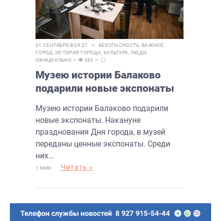
01 СЕНТЯБРЯ В 09:27 —
БЕЗОПАСНОСТЬ
,
ВАЖНОЕ
,
ГОРОД
,
ИСТОРИЯ ГОРОДА
,
КУЛЬТУРА
,
ЛЮДИ
,
ОФИЦИАЛЬНО
— 👁 383 —
Музею истории Балаково
подарили новые экспонаты
Музею истории Балаково подарили
новые экспонаты. Накануне
празднования Дня города, в музей
переданы ценные экспонаты. Среди
них...
Читать »
1 МИН