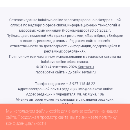
Сетевое издание balakovo.online зарегистрировано в Федеральной
службе по надзору в сфере связи, информационных технологий и
массовых коммуникаций (Роскомнадзор) 30.06.2022 г.
Публикации с пометкой «На правах рекламы», «Партнёры», «Выборы»
оплачены рекламодателями. Редакция сайта не несёт
ответственности за достоверность информации, содержащейся в
рекламных объявлениях.
При полном или частичном использовании материалов ссылка на
balakovo.online обязательна.
© ООО «Агентство»
2026
Контакты
Разработка сайта и дизайн:
revtail.ru
Телефон редакции – 8-927-118-48-22
Адрес электронной почты редакции info@balakovo.online
Адрес редакции и учредителя: ул. Ак.Жука, 10а
Мнение авторов может не совпадать с позицией редакции.
Учредитель: ООО «Агентство»
Гл.редактор Ивлиева Н.Н.
Мы используем файлы cookie для анализа событий на нашем
Настоящий ресурс может содержать материалы 18+
сайте. Продолжая просмотр сайта, вы принимаете
политику
конфиденциальности