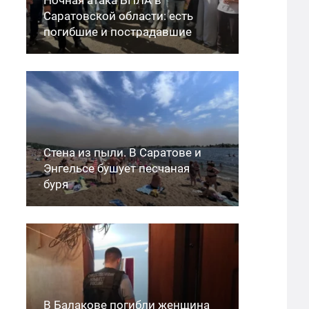
Саратовской области: есть
погибшие и пострадавшие
Стена из пыли. В Саратове и
Энгельсе бушует песчаная
буря
В Балакове погибли женщина