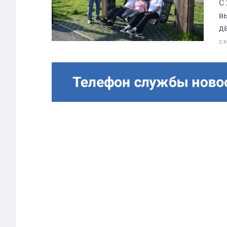
С
в
дв
2 