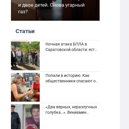
и двое детей. Снова угарный
газ?
Статьи
Ночная атака БПЛА в
Саратовской области: есть
погибшие и пострадавшие
Попали в историю. Как
общественники спасают от
забвения старинные
фотоархивы
«Два верных, неразлучных
голубка…». Вениамин
Кузнецов вспоминает о
своей супруге