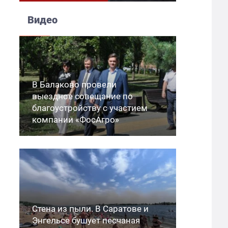
Видео
В Балаково провели
выездное совещание по
благоустройству с участием
компании «ФосАгро»
Стена из пыли. В Саратове и
Энгельсе бушует песчаная