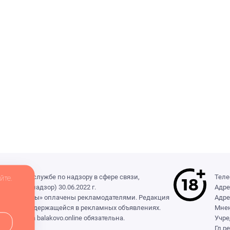
деральной службе по надзору в сфере связи,
Теле
йте.
(Роскомнадзор) 30.06.2022 г.
Адре
ры», «Выборы» оплачены рекламодателями. Редакция
Адре
формации, содержащейся в рекламных объявлениях.
Мнен
сылка на balakovo.online обязательна.
Учре
Гл.р