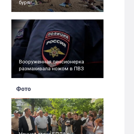
буря
Вооруженная пенсионерка
размахивала ножом в ПВЗ
Фото
Ночная атака БПЛА в