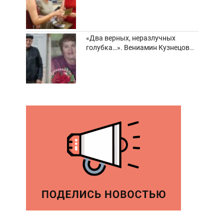
забвения старинные фотоархивы
«Два верных, неразлучных
голубка…». Вениамин Кузнецов
вспоминает о своей супруге