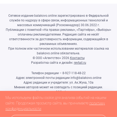
Сетевое издание balakovo.online зарегистрировано в Федеральной
службе по надзору в сфере связи, информационных технологий и
массовых коммуникаций (Роскомнадзор) 30.06.2022 г.
Публикации с пометкой «На правах рекламы», «Партнёры», «Выборы»
оплачены рекламодателями. Редакция сайта не несёт
ответственности за достоверность информации, содержащейся в
рекламных объявлениях.
При полном или частичном использовании материалов ссылка на
balakovo.online обязательна.
© ООО «Агентство»
2026
Контакты
Разработка сайта и дизайн:
revtail.ru
Телефон редакции – 8-927-118-48-22
Адрес электронной почты редакции info@balakovo.online
Адрес редакции и учредителя: ул. Ак.Жука, 10а
Мнение авторов может не совпадать с позицией редакции.
Учредитель: ООО «Агентство»
Гл.редактор Ивлиева Н.Н.
Мы используем файлы cookie для анализа событий на нашем
Настоящий ресурс может содержать материалы 18+
сайте. Продолжая просмотр сайта, вы принимаете
политику
конфиденциальности