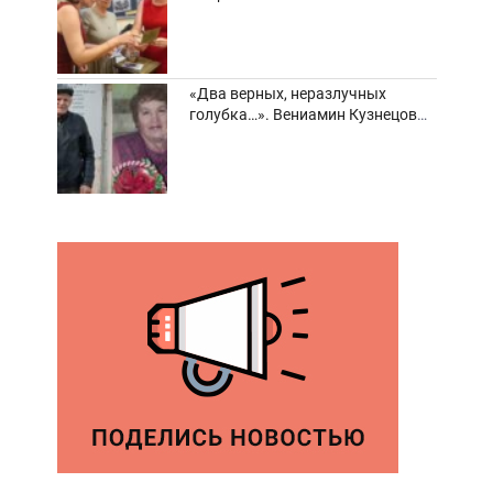
забвения старинные фотоархивы
«Два верных, неразлучных
голубка…». Вениамин Кузнецов
вспоминает о своей супруге