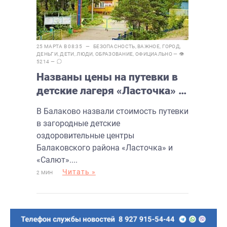
25 МАРТА В 08:35 —
БЕЗОПАСНОСТЬ
,
ВАЖНОЕ
,
ГОРОД
,
ДЕНЬГИ
,
ДЕТИ
,
ЛЮДИ
,
ОБРАЗОВАНИЕ
,
ОФИЦИАЛЬНО
— 👁
5214 —
Названы цены на путевки в
детские лагеря «Ласточка» и
«Салют» в Балаково
В Балаково назвали стоимость путевки
в загородные детские
оздоровительные центры
Балаковского района «Ласточка» и
«Салют»....
Читать »
2 МИН