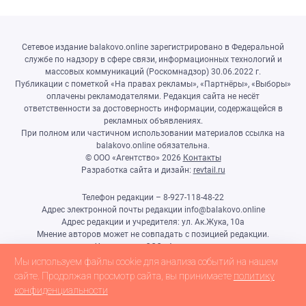
Сетевое издание balakovo.online зарегистрировано в Федеральной
службе по надзору в сфере связи, информационных технологий и
массовых коммуникаций (Роскомнадзор) 30.06.2022 г.
Публикации с пометкой «На правах рекламы», «Партнёры», «Выборы»
оплачены рекламодателями. Редакция сайта не несёт
ответственности за достоверность информации, содержащейся в
рекламных объявлениях.
При полном или частичном использовании материалов ссылка на
balakovo.online обязательна.
© ООО «Агентство»
2026
Контакты
Разработка сайта и дизайн:
revtail.ru
Телефон редакции – 8-927-118-48-22
Адрес электронной почты редакции info@balakovo.online
Адрес редакции и учредителя: ул. Ак.Жука, 10а
Мнение авторов может не совпадать с позицией редакции.
Учредитель: ООО «Агентство»
Гл.редактор Ивлиева Н.Н.
Мы используем файлы cookie для анализа событий на нашем
Настоящий ресурс может содержать материалы 18+
сайте. Продолжая просмотр сайта, вы принимаете
политику
конфиденциальности