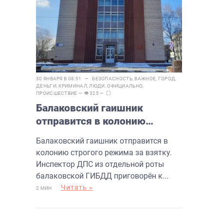
30 ЯНВАРЯ В 08:51 —
БЕЗОПАСНОСТЬ
,
ВАЖНОЕ
,
ГОРОД
,
ДЕНЬГИ
,
КРИМИНАЛ
,
ЛЮДИ
,
ОФИЦИАЛЬНО
,
ПРОИСШЕСТВИЕ
— 👁 325 —
Балаковский гаишник
отправится в колонию
строгого режима за взятку
Балаковский гаишник отправится в
колонию строгого режима за взятку.
Инспектор ДПС из отдельной роты
балаковской ГИБДД приговорён к...
Читать »
2 МИН