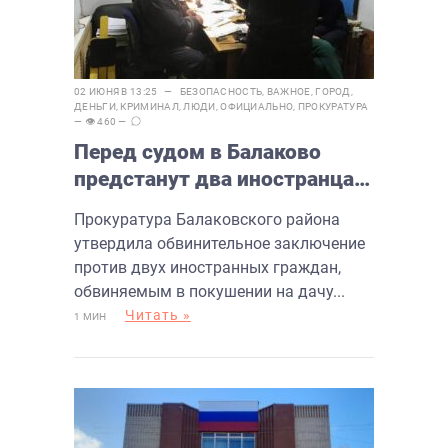
02 ИЮНЯ В 13:25 —
БЕЗОПАСНОСТЬ
,
ВАЖНОЕ
,
ГОРОД
,
ДЕНЬГИ
,
КРИМИНАЛ
,
ЛЮДИ
,
ОФИЦИАЛЬНО
,
ПРОКУРАТУРА
— 👁 460 —
Перед судом в Балаково
предстанут два иностранца
за попытку дачи взятки
Прокуратура Балаковского района
утвердила обвинительное заключение
против двух иностранных граждан,
обвиняемым в покушении на дачу...
Читать »
1 МИН