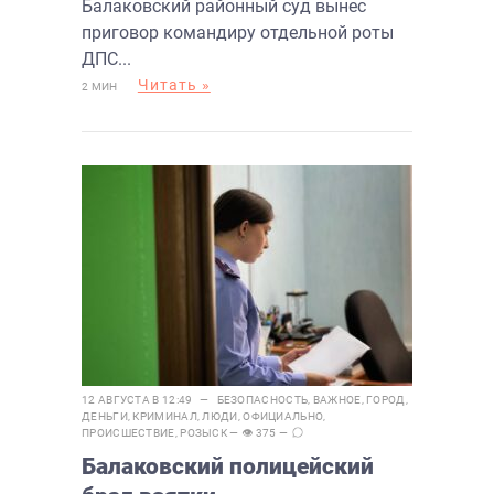
Балаковский районный суд вынес
приговор командиру отдельной роты
ДПС...
Читать »
2 МИН
12 АВГУСТА В 12:49 —
БЕЗОПАСНОСТЬ
,
ВАЖНОЕ
,
ГОРОД
,
ДЕНЬГИ
,
КРИМИНАЛ
,
ЛЮДИ
,
ОФИЦИАЛЬНО
,
ПРОИСШЕСТВИЕ
,
РОЗЫСК
— 👁 375 —
Балаковский полицейский