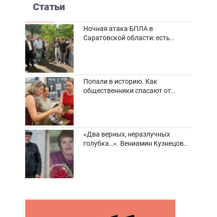
Статьи
Ночная атака БПЛА в
Саратовской области: есть
погибшие и пострадавшие
Попали в историю. Как
общественники спасают от
забвения старинные фотоархивы
«Два верных, неразлучных
голубка…». Вениамин Кузнецов
вспоминает о своей супруге