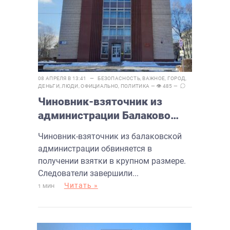
08 АПРЕЛЯ В 13:41 —
БЕЗОПАСНОСТЬ
,
ВАЖНОЕ
,
ГОРОД
,
ДЕНЬГИ
,
ЛЮДИ
,
ОФИЦИАЛЬНО
,
ПОЛИТИКА
— 👁 485 —
Чиновник-взяточник из
администрации Балаково
предстанет перед судом
Чиновник-взяточник из балаковской
администрации обвиняется в
получении взятки в крупном размере.
Следователи завершили...
Читать »
1 МИН