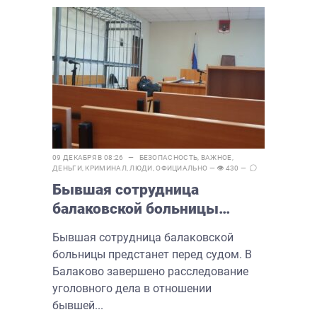
09 ДЕКАБРЯ В 08:26 —
БЕЗОПАСНОСТЬ
,
ВАЖНОЕ
,
ДЕНЬГИ
,
КРИМИНАЛ
,
ЛЮДИ
,
ОФИЦИАЛЬНО
— 👁 430 —
Бывшая сотрудница
балаковской больницы
предстанет перед судом
Бывшая сотрудница балаковской
больницы предстанет перед судом. В
Балаково завершено расследование
уголовного дела в отношении
бывшей...