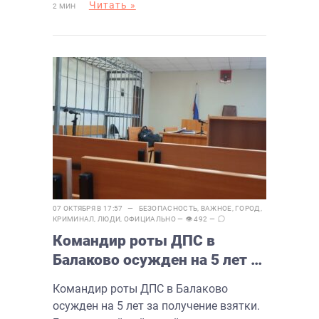
Читать »
2 МИН
07 ОКТЯБРЯ В 17:57 —
БЕЗОПАСНОСТЬ
,
ВАЖНОЕ
,
ГОРОД
,
КРИМИНАЛ
,
ЛЮДИ
,
ОФИЦИАЛЬНО
— 👁 492 —
Командир роты ДПС в
Балаково осужден на 5 лет за
получение взятки
Командир роты ДПС в Балаково
осужден на 5 лет за получение взятки.