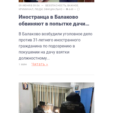
09 ИЮНЯ В 09:04 —
БЕЗОПАСНОСТЬ
,
ВАЖНОЕ
,
КРИМИНАЛ
,
ЛЮДИ
,
ОФИЦИАЛЬНО
— 👁 449 —
Иностранца в Балаково
обвиняют в попытке дачи
взятки сотруднику
В Балаково возбудили уголовное дело
Ространснадзора
против 31-летнего иностранного
гражданина по подозрению в
покушении на дачу взятки
должностному...
Читать »
1 МИН