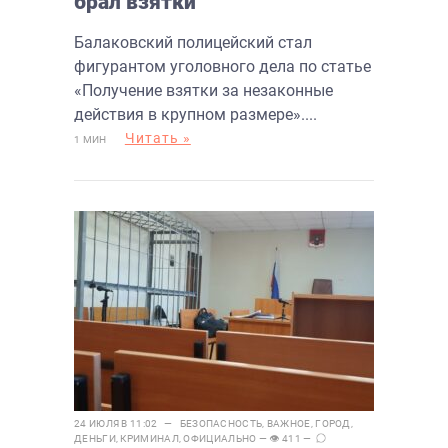
брал взятки
Балаковский полицейский стал
фигурантом уголовного дела по статье
«Получение взятки за незаконные
действия в крупном размере»....
Читать »
1 МИН
24 ИЮЛЯ В 11:02 —
БЕЗОПАСНОСТЬ
,
ВАЖНОЕ
,
ГОРОД
,
ДЕНЬГИ
,
КРИМИНАЛ
,
ОФИЦИАЛЬНО
— 👁 411 —