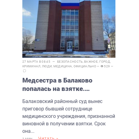
27 МАРТА В 08:45 —
БЕЗОПАСНОСТЬ
,
ВАЖНОЕ
,
ГОРОД
,
КРИМИНАЛ
,
ЛЮДИ
,
МЕДИЦИНА
,
ОФИЦИАЛЬНО
— 👁 529 —
Медсестра в Балаково
попалась на взятке.
Приговор
Балаковский районный суд вынес
приговор бывшей сотруднице
медицинского учреждения, признанной
виновной в получении взятки. Срок
она...
Читать »
2 МИН