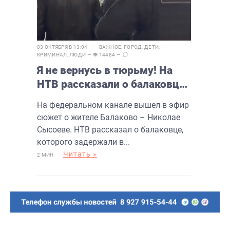
03 ОКТЯБРЯ В 13:04 —
ВАЖНОЕ
,
ГОРОД
,
ДЕТИ
,
КРИМИНАЛ
,
ЛЮДИ
— 👁 14484 —
Я не вернусь в тюрьму! На
НТВ рассказали о балаковце,
заочно осужденном за
На федеральном канале вышел в эфир
педофилию
сюжет о жителе Балаково – Николае
Сысоеве. НТВ рассказал о балаковце,
которого задержали в...
Читать »
2 МИН