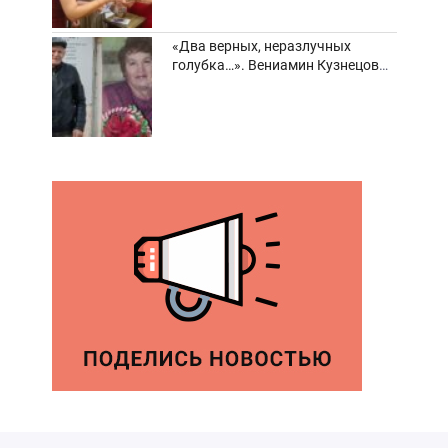
«Два верных, неразлучных
голубка…». Вениамин Кузнецов
вспоминает о своей супруге