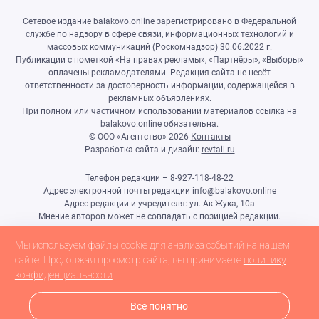
Сетевое издание balakovo.online зарегистрировано в Федеральной
службе по надзору в сфере связи, информационных технологий и
массовых коммуникаций (Роскомнадзор) 30.06.2022 г.
Публикации с пометкой «На правах рекламы», «Партнёры», «Выборы»
оплачены рекламодателями. Редакция сайта не несёт
ответственности за достоверность информации, содержащейся в
рекламных объявлениях.
При полном или частичном использовании материалов ссылка на
balakovo.online обязательна.
© ООО «Агентство»
2026
Контакты
Разработка сайта и дизайн:
revtail.ru
Телефон редакции – 8-927-118-48-22
Адрес электронной почты редакции info@balakovo.online
Адрес редакции и учредителя: ул. Ак.Жука, 10а
Мнение авторов может не совпадать с позицией редакции.
Учредитель: ООО «Агентство»
Гл.редактор Ивлиева Н.Н.
Мы используем файлы cookie для анализа событий на нашем
Настоящий ресурс может содержать материалы 18+
сайте. Продолжая просмотр сайта, вы принимаете
политику
конфиденциальности
Все понятно