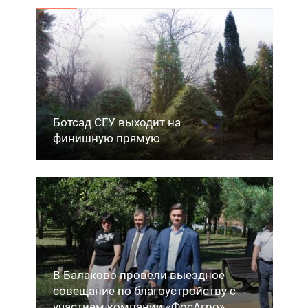
Ботсад СГУ выходит на
финишную прямую
В Балаково провели выездное
совещание по благоустройству с
участием компании «ФосАгро»