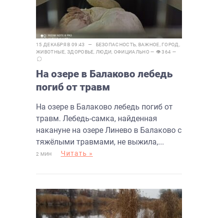
15 ДЕКАБРЯ В 09:43 —
БЕЗОПАСНОСТЬ
,
ВАЖНОЕ
,
ГОРОД
,
ЖИВОТНЫЕ
,
ЗДОРОВЬЕ
,
ЛЮДИ
,
ОФИЦИАЛЬНО
— 👁 364 —
На озере в Балаково лебедь
погиб от травм
На озере в Балаково лебедь погиб от
травм. Лебедь-самка, найденная
накануне на озере Линево в Балаково с
тяжёлыми травмами, не выжила,...
Читать »
2 МИН