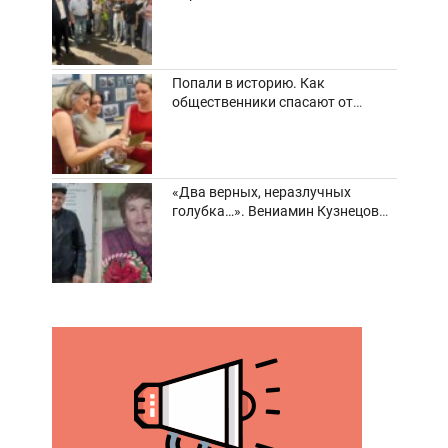
погибшие и пострадавшие
Попали в историю. Как
общественники спасают от
забвения старинные фотоархивы
«Два верных, неразлучных
голубка…». Вениамин Кузнецов
вспоминает о своей супруге