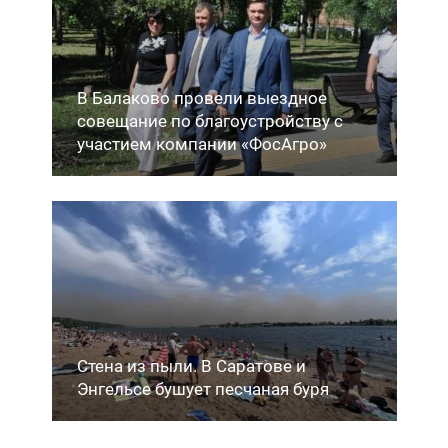
В Балаково провели выездное
совещание по благоустройству с
участием компании «ФосАгро»
Стена из пыли. В Саратове и
Энгельсе бушует песчаная буря