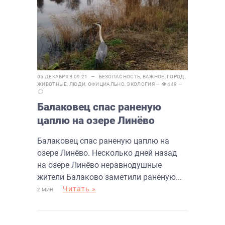
05 ДЕКАБРЯ В 09:21 —
БЕЗОПАСНОСТЬ
,
ВАЖНОЕ
,
ГОРОД
,
ЖИВОТНЫЕ
,
ЛЮДИ
,
ОФИЦИАЛЬНО
,
ЭКОЛОГИЯ
— 👁 449 —
Балаковец спас раненую
цаплю на озере Линёво
Балаковец спас раненую цаплю на
озере Линёво. Несколько дней назад
на озере Линёво неравнодушные
жители Балаково заметили раненую...
Читать »
2 МИН