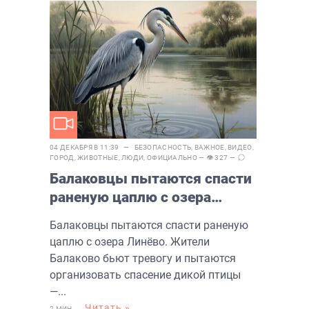
04 ДЕКАБРЯ В 11:39 —
БЕЗОПАСНОСТЬ
,
ВАЖНОЕ
,
ВИДЕО
,
ГОРОД
,
ЖИВОТНЫЕ
,
ЛЮДИ
,
ОФИЦИАЛЬНО
— 👁 327 —
Балаковцы пытаются спасти
раненую цаплю с озера
Линёво
Балаковцы пытаются спасти раненую
цаплю с озера Линёво. Жители
Балаково бьют тревогу и пытаются
организовать спасение дикой птицы
—...
Читать »
2 МИН