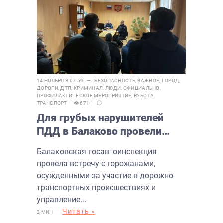
14 НОЯБРЯ В 07:59 —
БЕЗОПАСНОСТЬ
,
ВАЖНОЕ
,
ГОРОД
,
ДОРОГИ
,
ДТП
,
КРИМИНАЛ
,
ЛЮДИ
,
ОФИЦИАЛЬНО
,
ПРОФИЛАКТИЧЕСКОЕ МЕРОПРИЯТИЕ
,
РАБОТА
,
ТРАНСПОРТ
— 👁 671 —
Для грубых нарушителей
ПДД в Балаково провели
беседу
Балаковская госавтоинспекция
провела встречу с горожанами,
осужденными за участие в дорожно-
транспортных происшествиях и
управление...
Читать »
2 МИН