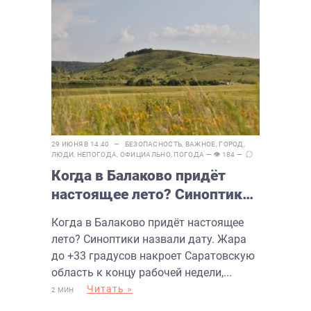
29 ИЮНЯ В 14:40 —
БЕЗОПАСНОСТЬ
,
ВАЖНОЕ
,
ГОРОД
,
ЛЮДИ
,
НЕПОГОДА
,
ОФИЦИАЛЬНО
,
ПОГОДА
— 👁 184 —
Когда в Балаково придёт
настоящее лето? Синоптики
назвали дату
Когда в Балаково придёт настоящее
лето? Синоптики назвали дату. Жара
до +33 градусов накроет Саратовскую
область к концу рабочей недели,...
Читать »
2 МИН