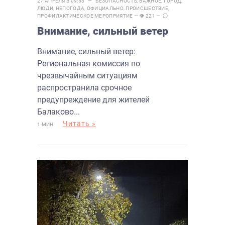
27 АПРЕЛЯ В 09:53 —
БЕЗОПАСНОСТЬ
,
ВАЖНОЕ
,
ГОРОД
,
ЛЮДИ
,
НЕПОГОДА
,
ОФИЦИАЛЬНО
,
ПРОИСШЕСТВИЕ
,
ПРОФИЛАКТИЧЕСКОЕ МЕРОПРИЯТИЕ
— 👁 221 —
Внимание, сильный ветер
Внимание, сильный ветер:
Региональная комиссия по
чрезвычайным ситуациям
распространила срочное
предупреждение для жителей
Балаково...
Читать »
1 МИН