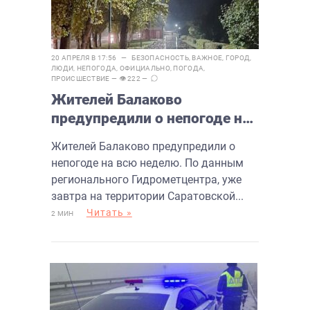
20 АПРЕЛЯ В 17:56 —
БЕЗОПАСНОСТЬ
,
ВАЖНОЕ
,
ГОРОД
,
ЛЮДИ
,
НЕПОГОДА
,
ОФИЦИАЛЬНО
,
ПОГОДА
,
ПРОИСШЕСТВИЕ
— 👁 222 —
Жителей Балаково
предупредили о непогоде на
всю неделю
Жителей Балаково предупредили о
непогоде на всю неделю. По данным
регионального Гидрометцентра, уже
завтра на территории Саратовской...
Читать »
2 МИН