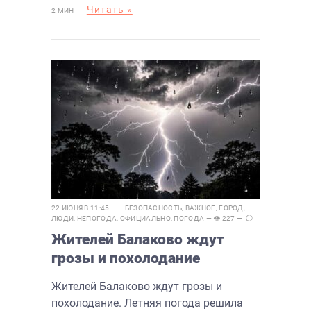
Читать »
2 МИН
22 ИЮНЯ В 11:45 —
БЕЗОПАСНОСТЬ
,
ВАЖНОЕ
,
ГОРОД
,
ЛЮДИ
,
НЕПОГОДА
,
ОФИЦИАЛЬНО
,
ПОГОДА
— 👁 227 —
Жителей Балаково ждут
грозы и похолодание
Жителей Балаково ждут грозы и
похолодание. Летняя погода решила