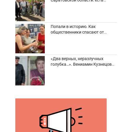
погибшие и пострадавшие
Попали в историю. Как
общественники спасают от
забвения старинные фотоархивы
«Два верных, неразлучных
голубка…». Вениамин Кузнецов
вспоминает о своей супруге