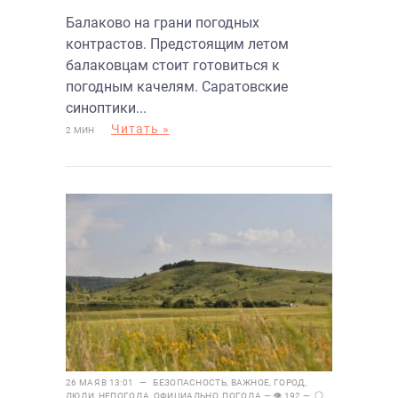
Балаково на грани погодных
контрастов. Предстоящим летом
балаковцам стоит готовиться к
погодным качелям. Саратовские
синоптики...
Читать »
2 МИН
26 МАЯ В 13:01 —
БЕЗОПАСНОСТЬ
,
ВАЖНОЕ
,
ГОРОД
,
ЛЮДИ
,
НЕПОГОДА
,
ОФИЦИАЛЬНО
,
ПОГОДА
— 👁 192 —