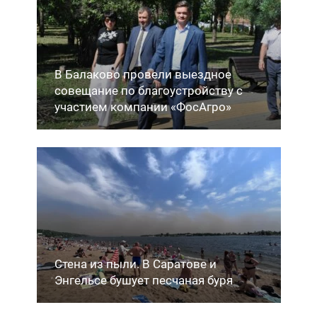
В Балаково провели выездное
совещание по благоустройству с
участием компании «ФосАгро»
Стена из пыли. В Саратове и
Энгельсе бушует песчаная буря