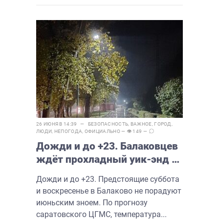
26 ИЮНЯ В 14:39 —
БЕЗОПАСНОСТЬ
,
ВАЖНОЕ
,
ГОРОД
,
ЛЮДИ
,
НЕПОГОДА
,
ОФИЦИАЛЬНО
— 👁 149 —
Дожди и до +23. Балаковцев
ждёт прохладный уик-энд с
переменами
Дожди и до +23. Предстоящие суббота
и воскресенье в Балаково не порадуют
июньским зноем. По прогнозу
саратовского ЦГМС, температура...