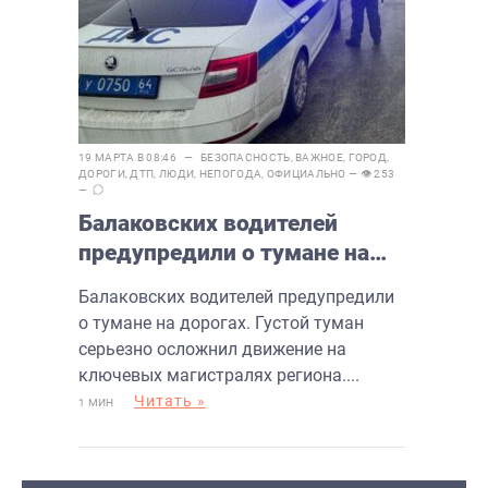
19 МАРТА В 08:46 —
БЕЗОПАСНОСТЬ
,
ВАЖНОЕ
,
ГОРОД
,
ДОРОГИ
,
ДТП
,
ЛЮДИ
,
НЕПОГОДА
,
ОФИЦИАЛЬНО
— 👁 253
—
Балаковских водителей
предупредили о тумане на
дорогах
Балаковских водителей предупредили
о тумане на дорогах. Густой туман
серьезно осложнил движение на
ключевых магистралях региона....
Читать »
1 МИН