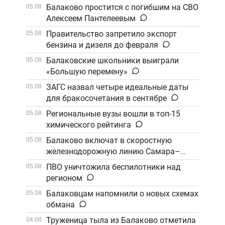
Балаково простится с погибшим на СВО
05.08
Алексеем Пантелеевым
Правительство запретило экспорт
05.08
бензина и дизеля до февраля
Балаковские школьники выиграли
05.08
«Большую перемену»
ЗАГС назвал четыре идеальные даты
05.08
для бракосочетания в сентябре
Региональные вузы вошли в топ-15
05.08
химического рейтинга
Балаково включат в скоростную
05.08
железнодорожную линию Самара–
Саратов
ПВО уничтожила беспилотники над
05.08
регионом
Балаковцам напомнили о новых схемах
05.08
обмана
Труженица тыла из Балаково отметила
04.08