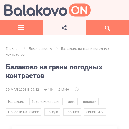
Главная
Безопасность
Балаково на грани погодных
контрастов
Балаково на грани погодных
контрастов
29 МАЯ 2026 В 09:52 — 👁 184 — 2 МИН —
,
,
,
,
Балаково
балаково.онлайн
лето
новости
,
,
,
Новости Балаково
погода
прогноз
синоптики