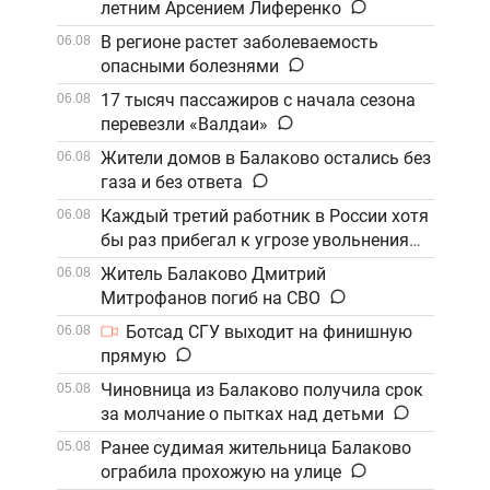
летним Арсением Лиференко
В регионе растет заболеваемость
06.08
опасными болезнями
17 тысяч пассажиров с начала сезона
06.08
перевезли «Валдаи»
Жители домов в Балаково остались без
06.08
газа и без ответа
Каждый третий работник в России хотя
06.08
бы раз прибегал к угрозе увольнения
Житель Балаково Дмитрий
06.08
Митрофанов погиб на СВО
Ботсад СГУ выходит на финишную
06.08
прямую
Чиновница из Балаково получила срок
05.08
за молчание о пытках над детьми
Ранее судимая жительница Балаково
05.08
ограбила прохожую на улице