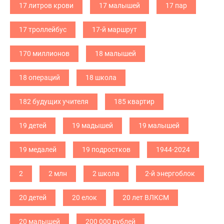
17 литров крови
17 малышей
17 пар
17 троллейбус
17-й маршрут
170 миллионов
18 малышей
18 операций
18 школа
182 будущих учителя
185 квартир
19 детей
19 мадышей
19 малышей
19 медалей
19 подростков
1944-2024
2
2 млн
2 школа
2-й энергоблок
20 детей
20 елок
20 лет ВЛКСМ
20 малышей
200 000 рублей