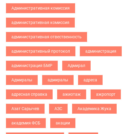
Административная комиссия
административная комиссия
административная отвественность
административный протокол
администрация
администрация БМР
Адмирал
Адмиралы
адмиралы
адреса
адресная справка
ажиотаж
ажропорт
Азат Сарычев
АЗС
Академика Жука
академия ФСБ
акации