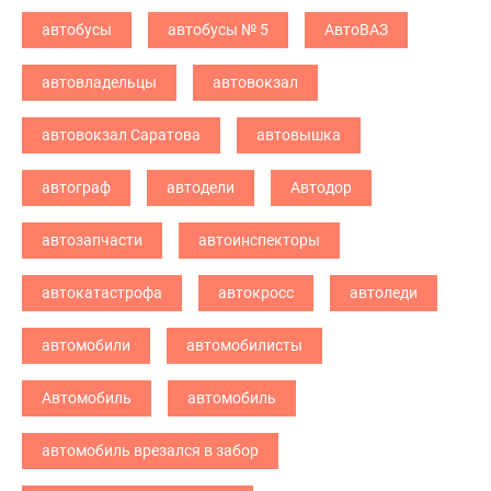
автобусы
автобусы № 5
АвтоВАЗ
автовладельцы
автовокзал
автовокзал Саратова
автовышка
автограф
автодели
Автодор
автозапчасти
автоинспекторы
автокатастрофа
автокросс
автоледи
автомобили
автомобилисты
Автомобиль
автомобиль
автомобиль врезался в забор