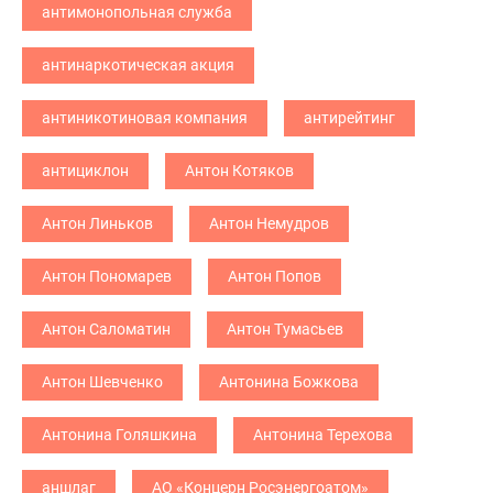
антимонопольная служба
антинаркотическая акция
антиникотиновая компания
антирейтинг
антициклон
Антон Котяков
Антон Линьков
Антон Немудров
Антон Пономарев
Антон Попов
Антон Саломатин
Антон Тумасьев
Антон Шевченко
Антонина Божкова
Антонина Голяшкина
Антонина Терехова
аншлаг
АО «Концерн Росэнергоатом»