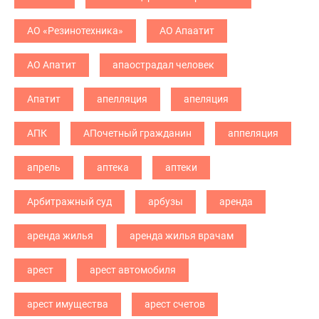
АО «Резинотехника»
АО Апаатит
АО Апатит
апаострадал человек
Апатит
апелляция
апеляция
АПК
АПочетный гражданин
аппеляция
апрель
аптека
аптеки
Арбитражный суд
арбузы
аренда
аренда жилья
аренда жилья врачам
арест
арест автомобиля
арест имущества
арест счетов