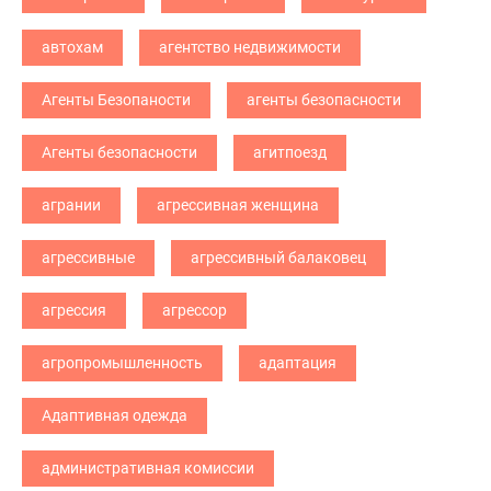
автохам
агентство недвижимости
Агенты Безопаности
агенты безопасности
Агенты безопасности
агитпоезд
агрании
агрессивная женщина
агрессивные
агрессивный балаковец
агрессия
агрессор
агропромышленность
адаптация
Адаптивная одежда
административная комиссии