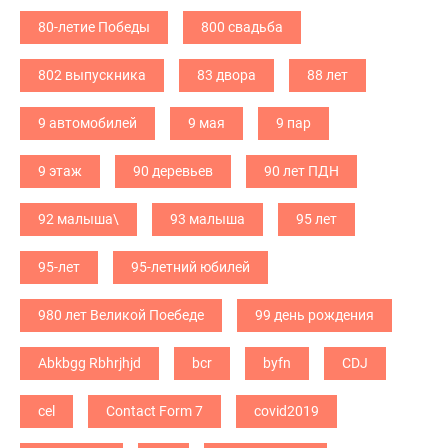
80-летие Победы
800 свадьба
802 выпускника
83 двора
88 лет
9 автомобилей
9 мая
9 пар
9 этаж
90 деревьев
90 лет ПДН
92 малыша\
93 малыша
95 лет
95-лет
95-летний юбилей
980 лет Великой Поебеде
99 день рождения
Abkbgg Rbhrjhjd
bcr
byfn
CDJ
cel
Contact Form 7
covid2019