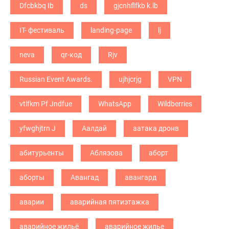
Dfcbkbq Ib
ds
gjcnhflfkb k.lb
IT- фестиваль
landing-page
lj
neva
qr-код
Rjv
Russian Event Awards.
ujhjcrjg
VPN
vtlfkm Pf Jndfue
WhatsApp
Wildberries
yfwghjtrn J
Аалдай
аатака дронв
абитурьенты
Аблязова
аборт
аборты
Авангад
авангард
аварии
аварийная пятиэтажка
аварийное жильё
аварийное жилье