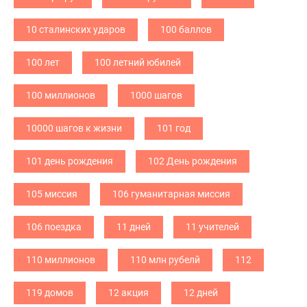
10 сталинских ударов
100 баллов
100 лет
100 летний юбилей
100 миллионов
1000 шагов
10000 шагов к жизни
101 год
101 день рождения
102 День рождения
105 миссия
106 гуманитарная миссия
106 поездка
11 дней
11 учителей
110 миллионов
110 млн рубелй
112
119 домов
12 акция
12 дней