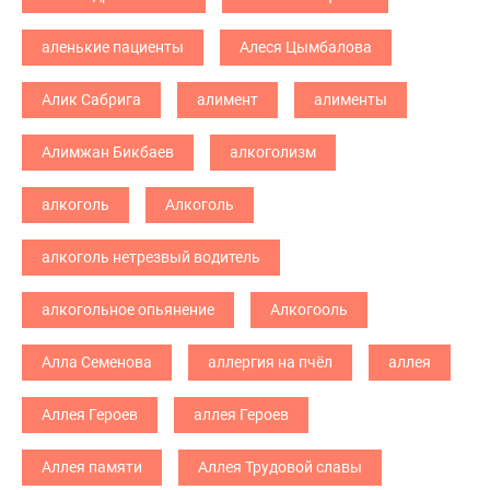
аленькие пациенты
Алеся Цымбалова
Алик Сабрига
алимент
алименты
Алимжан Бикбаев
алкоголизм
алкоголь
Алкоголь
алкоголь нетрезвый водитель
алкогольное опьянение
Алкогооль
Алла Семенова
аллергия на пчёл
аллея
Аллея Героев
аллея Героев
Аллея памяти
Аллея Трудовой славы