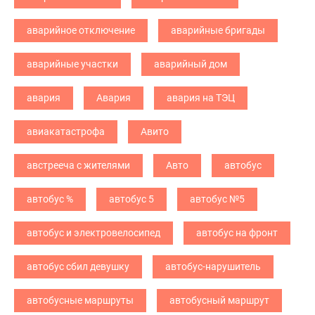
аварийное отключение
аварийные бригады
аварийные участки
аварийный дом
авария
Авария
авария на ТЭЦ
авиакатастрофа
Авито
австрееча с жителями
Авто
автобус
автобус %
автобус 5
автобус №5
автобус и электровелосипед
автобус на фронт
автобус сбил девушку
автобус-нарушитель
автобусные маршруты
автобусный маршрут