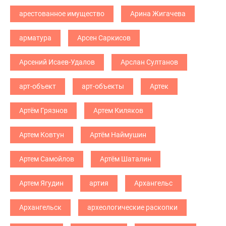
арестованное имущество
Арина Жигачева
арматура
Арсен Саркисов
Арсений Исаев-Удалов
Арслан Султанов
арт-объект
арт-объекты
Артек
Артём Грязнов
Артем Киляков
Артем Ковтун
Артём Наймушин
Артем Самойлов
Артём Шаталин
Артем Ягудин
артия
Архангельс
Архангельск
археологические раскопки