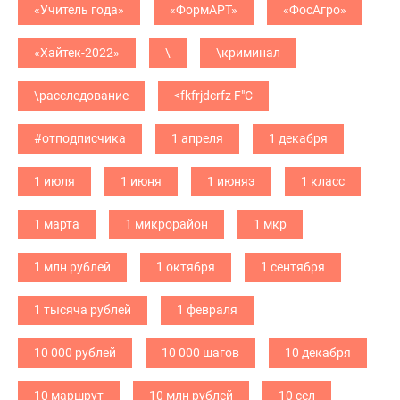
«Учитель года»
«ФормАРТ»
«ФосАгро»
«Хайтек-2022»
\
\криминал
\расследование
<fkfrjdcrfz F"C
#отподписчика
1 апреля
1 декабря
1 июля
1 июня
1 июняэ
1 класс
1 марта
1 микрорайон
1 мкр
1 млн рублей
1 октября
1 сентября
1 тысяча рублей
1 февраля
10 000 рублей
10 000 шагов
10 декабря
10 маршрут
10 млн рублей
10 сел