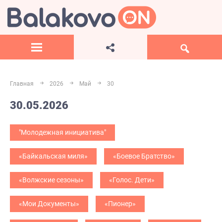
Главная
2026
Май
30
30.05.2026
"Молодежная инициатива"
«Байкальская миля»
«Боевое Братство»
«Волжские сезоны»
«Голос. Дети»
«Мои Документы»
«Пионер»