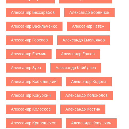
Александр Бессарабов
Александр Борвинок
Александр Васильченко
Александр Гатеж
Александр Горелов
Александр Емельянов
Александр Еремин
Александр Ершов
Александр Зуев
Александр Кайбушев
Александр Кобыляцкий
Александр Кодола
Александр Кокуркин
Александр Колоколов
Александр Колосков
Александр Костин
Александр Кривощёков
Александр Кукушкин