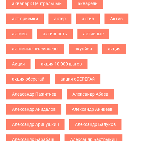
аквапарк Центральный
акварель
акт приемки
актер
актив
Актив
активв
активность
активные
активные пенсионеры
акуцйон
акция
Акция
акция 10 000 шагов
акция оберегай
акция оБЕРЕГАй
Алеасандр Пажитнев
Александр Абаев
Александр Анидалов
Александр Аникеев
Александр Аринушкин
Александр Балуков
Александр Барабаш
Александр Бастрыкин