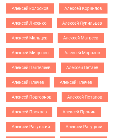
Алексей колосков
Алексей Корнилов
Алексей Лисенко
Алексей Лупильцев
Алексей Мальцев
Алексей Матвеев
Алексей Мищенко
Алексей Морозов
Алексей Пантелеев
Алексей Петаев
Алексей Плечев
Алексей Плечёв
Алексей Подгорнов
Алексей Потапов
Алексей Прокаев
Алексей Пронин
Алексей Рагутский
Алексей Рагуцкий