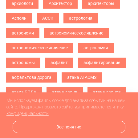
архиологи
Архитектор
архитекторы
Аспоян
АССК
астрология
астрономи
астрономическое явление
астрономическое являение
астрономия
астрономы
асфальт
асфальтирование
асфальтова дорога
атака ATACMS
атака БПЛА
атака дронв
атака дронов
Мы используем файлы cookie для анализа событий на нашем
атака дронов БПЛА
атака дронов\
сайте. Продолжая просмотр сайта, вы принимаете
политику
конфиденциальности
атетстаты
Аткарск
Все понятно
атмосферное явление
Атом Live - 2025