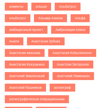
алменты
алыши
Альбатрос
альбатрос
Альмир Азизов
Альфа
амбициозный проект
Амбролидзе Алиса
Анапа
Анастасия Зубова
Анастасия иванова
Анастасия Кобылянских
Анастасия Кукушкина
Анастсия Загорская
Анатолий Землянский
Анатолий Лемешкин
Анатолий Лушников
ангиограф
ангиографическая операцияонная