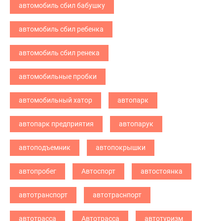
автомобиль сбил бабушку
автомобиль сбил ребенка
автомобиль сбил ренека
автомобильные пробки
автомобильный хатор
автопарк
автопарк предприятия
автопарук
автоподъемник
автопокрышки
автопробег
Автоспорт
автостоянка
автотранспорт
автотраснпорт
автотрасса
Автотрасса
автотуризм