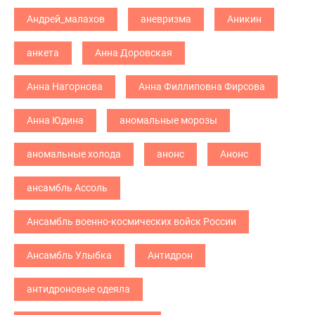
Андрей_малахов
аневризма
Аникин
анкета
Анна Доровская
Анна Нагорнова
Анна Филлиповна Фирсова
Анна Юдина
аномальные морозы
аномальные холода
анонс
Анонс
ансамбль Ассоль
Ансамбль военно-космических войск России
Ансамбль Улыбка
Антидрон
антидроновые одеяла