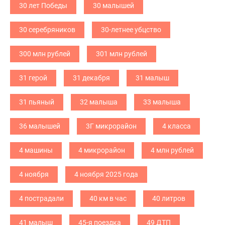
30 лет Победы
30 малышей
30 серебряников
30-летнее убцство
300 млн рублей
301 млн рублей
31 герой
31 декабря
31 малыш
31 пьяный
32 малыша
33 малыша
36 малышей
3Г микрорайон
4 класса
4 машины
4 микрорайон
4 млн рублей
4 ноября
4 ноября 2025 года
4 пострадали
40 км в час
40 литров
41 малыш
45-я поездка
49 ДТП