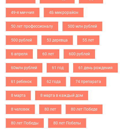
49-я миччия
4Б микрорайон
50 лет профессионалу
500 млн рублей
500 рублей
53 деревца
55 лет
6 апреля
60 лет
600 рублей
60млн рублей
61 год
61 день рождения
61 ребенок
62 года
74 препарата
8 марта
8 марта в каждый дом
8 человек
80 лет
80 лет Победе
80 лет Победы
80 лет Побелы