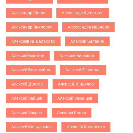
Александр Шорин
Александр Щепетков
Александр Янклович
Александра Иванова
Алексеевка_Балаково
Алексей Балакин
Алексей Бекетов
Алексей Бирюков
Алексей Боголюбов
Алексей Гендилов
Алексей Долгов
Алексей Завьялов
Алексей Зайцев
Алексей Засенцев
Алексей Зверев
Алексей Канин
Алексей Кильдюшов
Алексей Коваленко