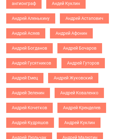
ангионграф
Андей Куклин
Андрей Аленькину
Андрей Астапович
Андрей Асяев
Андрей Афонин
Андрей Богданов
Андрей Бочаров
Андрей Гусятников
Андрей Гуторов
Андрей Емец
Андрей Жуковский
Андрей Зеленин
Андрей Коваленко
Андрей Кочетков
Андрей Кренделев
Андрей Кудряшов
Андрей Куклин
Андрей Люльчак
Андрей Малютин