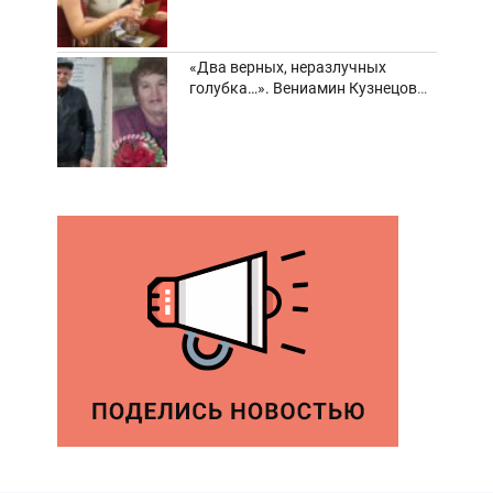
«Два верных, неразлучных
голубка…». Вениамин Кузнецов
вспоминает о своей супруге