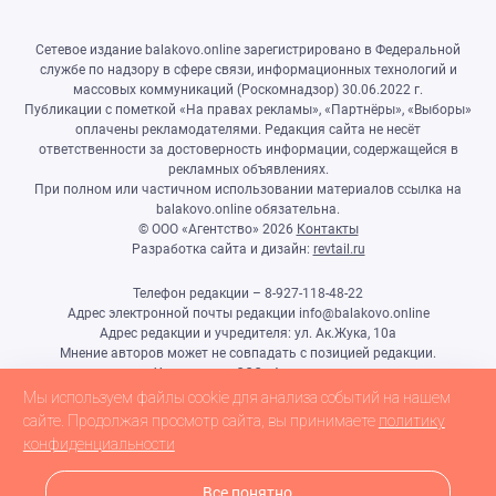
Сетевое издание balakovo.online зарегистрировано в Федеральной
службе по надзору в сфере связи, информационных технологий и
массовых коммуникаций (Роскомнадзор) 30.06.2022 г.
Публикации с пометкой «На правах рекламы», «Партнёры», «Выборы»
оплачены рекламодателями. Редакция сайта не несёт
ответственности за достоверность информации, содержащейся в
рекламных объявлениях.
При полном или частичном использовании материалов ссылка на
balakovo.online обязательна.
© ООО «Агентство»
2026
Контакты
Разработка сайта и дизайн:
revtail.ru
Телефон редакции – 8-927-118-48-22
Адрес электронной почты редакции info@balakovo.online
Адрес редакции и учредителя: ул. Ак.Жука, 10а
Мнение авторов может не совпадать с позицией редакции.
Учредитель: ООО «Агентство»
Гл.редактор Ивлиева Н.Н.
Мы используем файлы cookie для анализа событий на нашем
Настоящий ресурс может содержать материалы 18+
сайте. Продолжая просмотр сайта, вы принимаете
политику
конфиденциальности
Все понятно