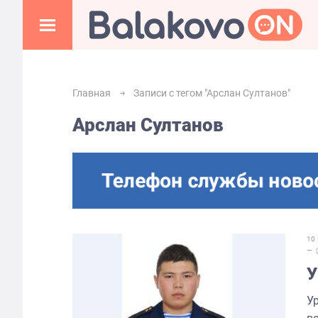
Главная
Записи с тегом "Арслан Султанов"
Арслан Султанов
10
—
У
У