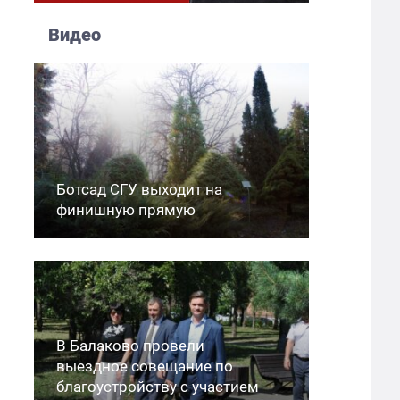
Видео
Ботсад СГУ выходит на
финишную прямую
В Балаково провели
выездное совещание по
благоустройству с участием