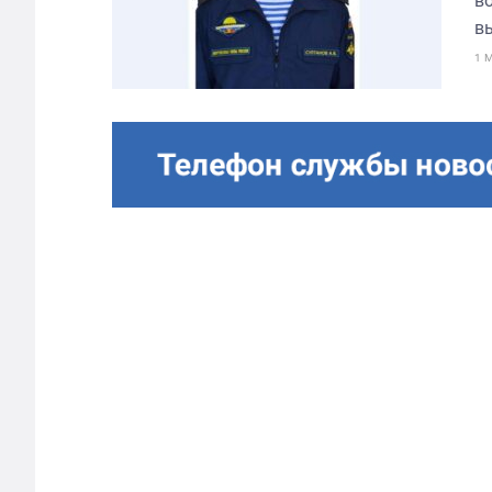
в
вы
1 