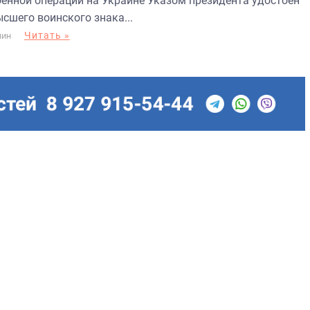
оенной операции на Украине Указом президента удостоен
сшего воинского знака...
Читать »
МИН