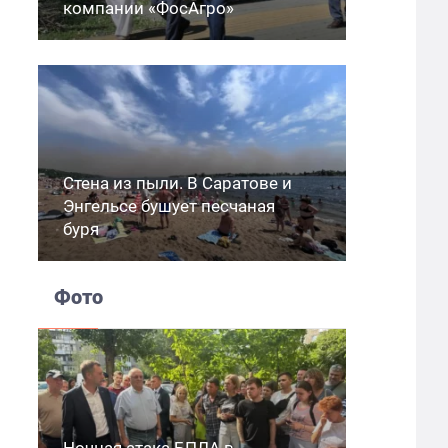
компании «ФосАгро»
Стена из пыли. В Саратове и
Энгельсе бушует песчаная
буря
Фото
Ночная атака БПЛА в