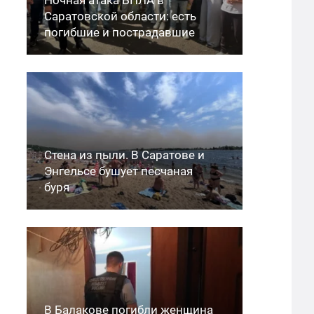
Саратовской области: есть
погибшие и пострадавшие
Стена из пыли. В Саратове и
Энгельсе бушует песчаная
буря
В Балакове погибли женщина