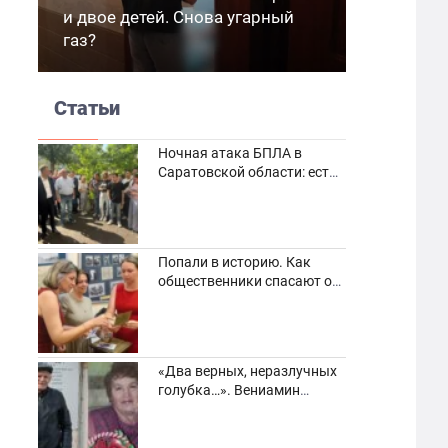
и двое детей. Снова угарный
газ?
Статьи
Ночная атака БПЛА в
Саратовской области: есть
погибшие и пострадавшие
Попали в историю. Как
общественники спасают от
забвения старинные
фотоархивы
«Два верных, неразлучных
голубка…». Вениамин
Кузнецов вспоминает о
своей супруге