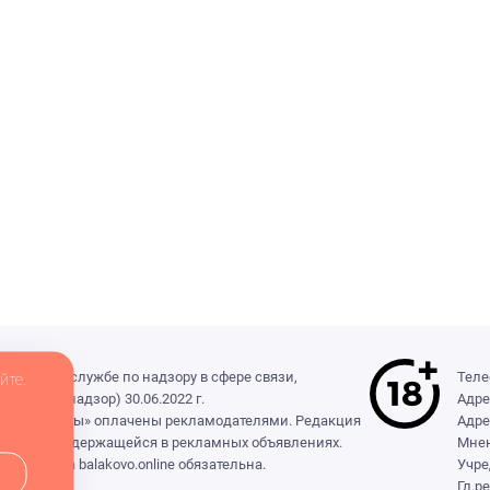
деральной службе по надзору в сфере связи,
Теле
йте.
(Роскомнадзор) 30.06.2022 г.
Адре
ры», «Выборы» оплачены рекламодателями. Редакция
Адре
формации, содержащейся в рекламных объявлениях.
Мнен
сылка на balakovo.online обязательна.
Учре
Гл.р